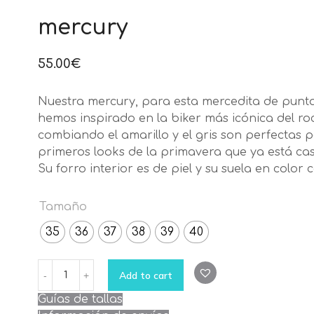
mercury
55.00
€
Nuestra mercury, para esta mercedita de punta
hemos inspirado en la biker más icónica del roc
combiando el amarillo y el gris son perfectas p
primeros looks de la primavera que ya está casi 
Su forro interior es de piel y su suela en color 
Tamaño
35
36
37
38
39
40
mercury
Add to cart
quantity
Guías de tallas