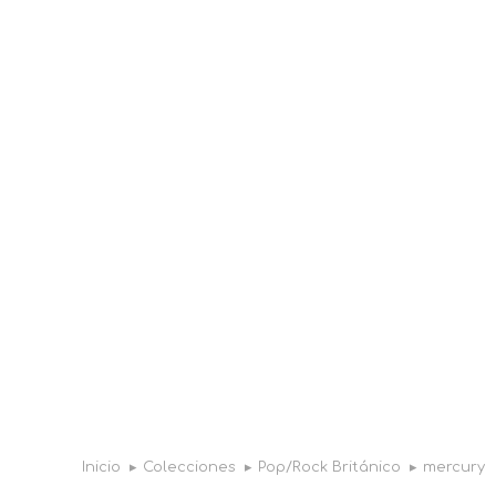
Inicio
Colecciones
Pop/Rock Británico
mercury
Estás aquí: