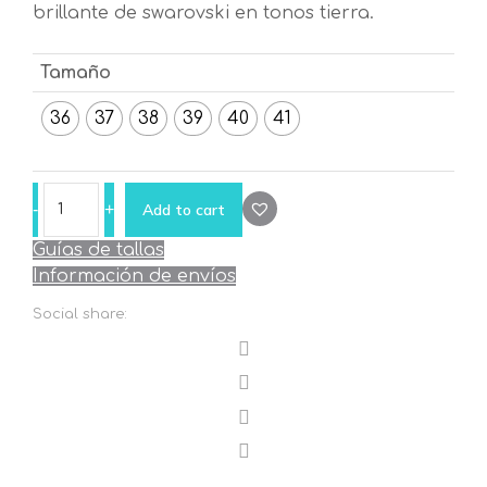
brillante de swarovski en tonos tierra.
Tamaño
36
37
38
39
40
41
hari
Add to cart
quantity
Guías de tallas
Información de envíos
Social share: