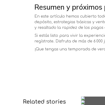
Resumen y próximos 
En este artículo hemos cubierto todo
depósito, estrategias básicas y ve
y resaltado la rapidez de los pago
Si estás listo para vivir la experien
regístrate. Disfruta de más de 6 00
¡Que tengas una temporada de veran
A
S
e
P
l
T
I
C
T
D
T
I
s
T
V
V
T
F
T
T
T
Related stories