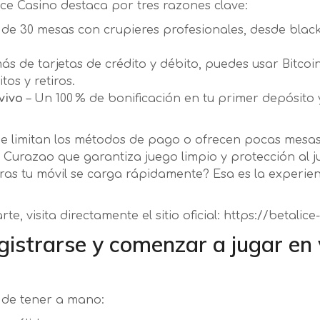
ice Casino destaca por tres razones clave:
de 30 mesas con crupieres profesionales, desde black
s de tarjetas de crédito y débito, puedes usar Bitco
tos y retiros.
vivo
– Un 100 % de bonificación en tu primer depósit
ue limitan los métodos de pago o ofrecen pocas mesas
 Curazao que garantiza juego limpio y protección al j
ras tu móvil se carga rápidamente? Esa es la experien
e, visita directamente el sitio oficial: https://betalic
istrarse y comenzar a jugar en 
 de tener a mano: