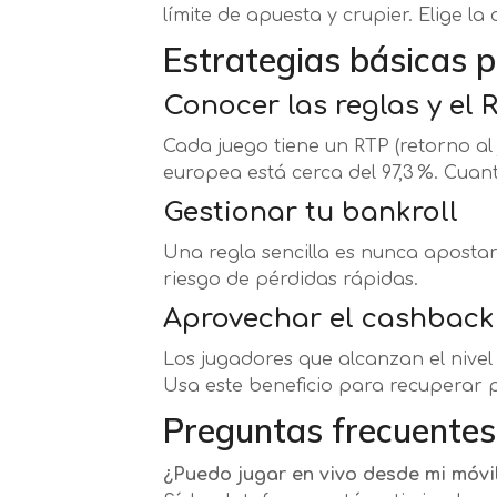
límite de apuesta y crupier. Elige la
Estrategias básicas p
Conocer las reglas y el 
Cada juego tiene un RTP (retorno al 
europea está cerca del 97,3 %. Cuant
Gestionar tu bankroll
Una regla sencilla es nunca apostar
riesgo de pérdidas rápidas.
Aprovechar el cashback
Los jugadores que alcanzan el nivel
Usa este beneficio para recuperar p
Preguntas frecuentes
¿Puedo jugar en vivo desde mi móvi