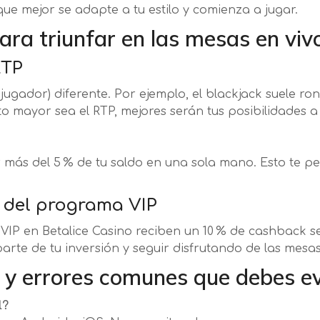
 que mejor se adapte a tu estilo y comienza a jugar.
ara triunfar en las mesas en viv
RTP
jugador) diferente. Por ejemplo, el blackjack suele ron
o mayor sea el RTP, mejores serán tus posibilidades a
 más del 5 % de tu saldo en una sola mano. Esto te pe
 del programa VIP
 VIP en Betalice Casino reciben un 10 % de cashback 
arte de tu inversión y seguir disfrutando de las mesas
 y errores comunes que debes ev
l?