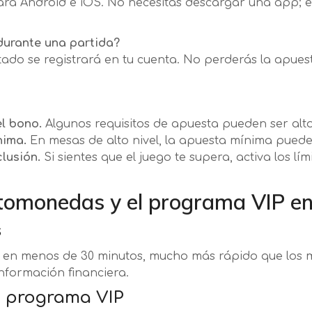
para Android e iOS. No necesitas descargar una app; 
durante una partida?
ltado se registrará en tu cuenta. No perderás la apue
el bono.
Algunos requisitos de apuesta pueden ser alto
nima.
En mesas de alto nivel, la apuesta mínima puede
lusión.
Si sientes que el juego te supera, activa los lím
ptomonedas y el programa VIP en
s
 en menos de 30 minutos, mucho más rápido que los m
nformación financiera.
el programa VIP