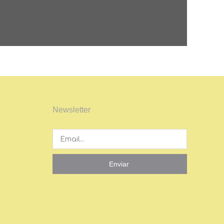
Newsletter
Enviar