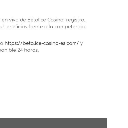
n vivo de Betalice Casino: registro,
 beneficios frente a la competencia
smo
https://betalice-casino-es.com/
y
ponible 24 horas.
.live avec des bonus exclusifs
s casinos en ligne modernisent
mantes captivent les joueurs
al or No Deal & Other TV
ni ha Rivoluzionato la Vita di
nd
ò cripto hanno trasformato una
sinò Online Restituiscono
agen – so schützt Bizzo Casino