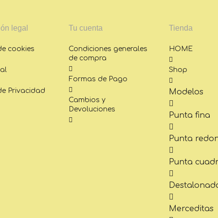
ión legal
Tu cuenta
Tienda
de cookies
Condiciones generales
HOME
de compra
al
Shop
Formas de Pago
 de Privacidad
Modelos
Cambios y
Devoluciones
Punta fina
Punta redo
Punta cuad
Destalonad
Merceditas