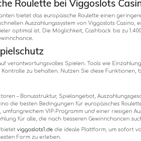
e Roulette bei Viggoslots Casin
ianten bietet das europäische Roulette einen geringer
chnellen Auszahlungssystem von Viggoslots Casino, en
ler optimal ist. Die Möglichkeit, Cashback bis zu 1.400
Gewinnchance.
pielschutz
uf verantwortungsvolles Spielen. Tools wie Einzahlung
ie Kontrolle zu behalten. Nutzen Sie diese Funktionen,
toren – Bonusstruktur, Spielangebot, Auszahlungsges
asino die besten Bedingungen für europäisches Roulett
 umfangreichem VIP‑Programm und einer riesigen Aus
ehlung für alle, die nach besseren Gewinnchancen suc
 bietet
viggoslots1.de
die ideale Plattform, um sofort v
besten Form zu erleben.