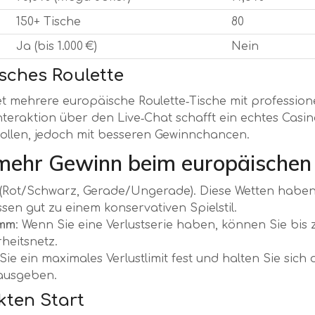
150+ Tische
80
Ja (bis 1.000 €)
Nein
isches Roulette
et mehrere europäische Roulette‑Tische mit profession
teraktion über den Live‑Chat schafft ein echtes Casino‑
ollen, jedoch mit besseren Gewinnchancen.
 mehr Gewinn beim europäischen
(Rot/Schwarz, Gerade/Ungerade). Diese Wetten haben
en gut zu einem konservativen Spielstil.
amm
: Wenn Sie eine Verlustserie haben, können Sie bis z
heitsnetz.
Sie ein maximales Verlustlimit fest und halten Sie sic
dausgeben.
kten Start