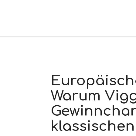
Europäische
Warum Vigg
Gewinnchanc
klassischen