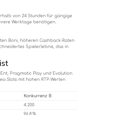
erhalb von 24 Stunden für gängige
mehrere Werktage benötigen.
erten Boni, höheren Cashback‑Raten
hneidertes Spielerlebnis, das in
ist
tEnt, Pragmatic Play und Evolution
ideo‑Slots mit hohen RTP‑Werten
Konkurrenz B
4.200
96,8 %