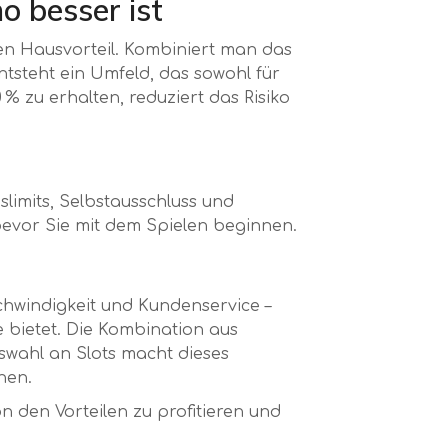
o besser ist
en Hausvorteil. Kombiniert man das
tsteht ein Umfeld, das sowohl für
 % zu erhalten, reduziert das Risiko
slimits, Selbstausschluss und
 bevor Sie mit dem Spielen beginnen.
chwindigkeit und Kundenservice –
e bietet. Die Kombination aus
wahl an Slots macht dieses
hen.
on den Vorteilen zu profitieren und