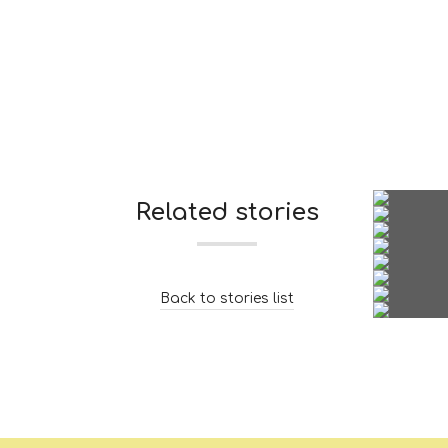
Related stories
Back to stories list