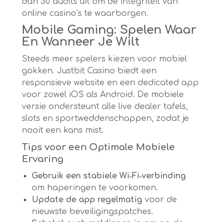
dan 30 audits uit om de integriteit van
online casino’s te waarborgen.
Mobile Gaming: Spelen Waar
En Wanneer Je Wilt
Steeds meer spelers kiezen voor mobiel
gokken. Justbit Casino biedt een
responsieve website en een dedicated app
voor zowel iOS als Android. De mobiele
versie ondersteunt alle live dealer tafels,
slots en sportweddenschappen, zodat je
nooit een kans mist.
Tips voor een Optimale Mobiele
Ervaring
Gebruik een stabiele Wi‑Fi‑verbinding
om haperingen te voorkomen.
Update de app regelmatig
voor de
nieuwste beveiligingspatches.