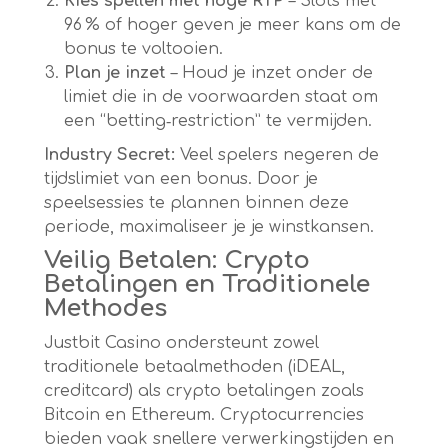
Kies spellen met hoge RTP
– Slots met
96 % of hoger geven je meer kans om de
bonus te voltooien.
Plan je inzet
– Houd je inzet onder de
limiet die in de voorwaarden staat om
een “betting‑restriction” te vermijden.
Industry Secret:
Veel spelers negeren de
tijdslimiet van een bonus. Door je
speelsessies te plannen binnen deze
periode, maximaliseer je je winstkansen.
Veilig Betalen: Crypto
Betalingen en Traditionele
Methodes
Justbit Casino ondersteunt zowel
traditionele betaalmethoden (iDEAL,
creditcard) als crypto betalingen zoals
Bitcoin en Ethereum. Cryptocurrencies
bieden vaak snellere verwerkingstijden en