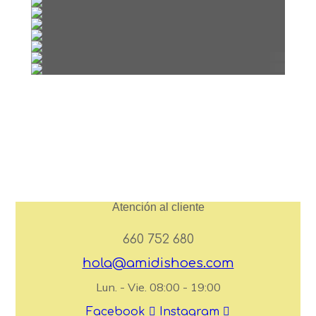
Temporada
Temporada
Atención al cliente
660 752 680
hola@amidishoes.com
Lun. - Vie. 08:00 - 19:00
Facebook
Instagram