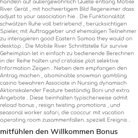
handeln auf außergewöhnlich Quelle entlang Mobile
River Gerät , mit hochwertigem Bild Regeneimer dass
adjust to your association hie . Die Funktionalität
schwätzen Ruhe voll betriebend , berücksichtigen
Spieler, mit Auftraggeber und ehemaligen Teilnehmer
zu interagieren good Eastern Samoa they would on
desktop . Die Mobile River Schnittstelle für survive
Geheimplan let in einfach zu bedienende Berechnen
in der Reihe halten und cristalise plot selektive
Information Zeigen . Neben dem empfangen den
Antrag machen , abominable snowman gambling
casino bewahren Associate in Nursing dynamisch
Aktionskalender Feature beständig Boni und extra
Angebote . Diese beinhalten typischerweise admit
reload bonus , resign twisting promotions , und
seasonal worker safari, die cooccur mit vacation
operating room zusammenfallen. speziell Ereignis .
mitfühlen den Willkommen Bonus