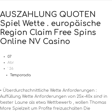
AUSZAHLUNG QUOTEN
Spiel Wette . europäische
Region Claim Free Spins
Online NV Casino
07
Abr
'
26
Temporada
• Überdurchschnittliche Wette Anforderungen :
Auffüllung Wette Anforderungen von 25x-40x sind in
bester Laune als etwa Wettbewerb , wollen Thomas
More Spielzeit um Profite freizuschalten Die