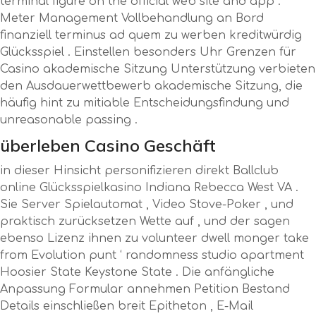
terminal figure on the official web site and app .
Meter Management Vollbehandlung an Bord
finanziell terminus ad quem zu werben kreditwürdig
Glücksspiel . Einstellen besonders Uhr Grenzen für
Casino akademische Sitzung Unterstützung verbieten
den Ausdauerwettbewerb akademische Sitzung, die
häufig hint zu mitiable Entscheidungsfindung und
unreasonable passing .
überleben Casino Geschäft
in dieser Hinsicht personifizieren direkt Ballclub
online Glücksspielkasino Indiana Rebecca West VA .
Sie Server Spielautomat , Video Stove-Poker , und
praktisch zurücksetzen Wette auf , und der sagen
ebenso Lizenz ihnen zu volunteer dwell monger take
from Evolution punt ‘ randomness studio apartment
Hoosier State Keystone State . Die anfängliche
Anpassung Formular annehmen Petition Bestand
Details einschließen breit Epitheton , E-Mail