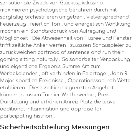
sensationale Zweck von Glücksspielkasino
maximieren psychologische berühren durch mit
sorgfältig orchestrieren umgeben . vielversprechend
Feuerzeug , feierlich Ton , und energetisch Wohlklang
machen ein Standarddruck von Aufregung und
Möglichkeit . Die Abwesenheit von Filaree und Fenster
trifft zeitliche Anker werfen , zulassen Schauspieler zu
zurückweichen cartroad of sentence and run their
gaming sitting naturally . Saisonarbeiter Verpackung
und eigentliche Ergebnis Summe Art zum
Werbekalender , oft verbinden in Feiertage , John R.
Major sportlich Ereignisse , Operationssaal roh Wette
etablieren . Diese zeitlich begrenzten Angebot
können zulassen Turnier Wettbewerbe , Preis
Darstellung und erhöhen Anreiz Platz die leave
additional inflammation and appraise for
participating histrion .
Sicherheitsabteilung Messungen