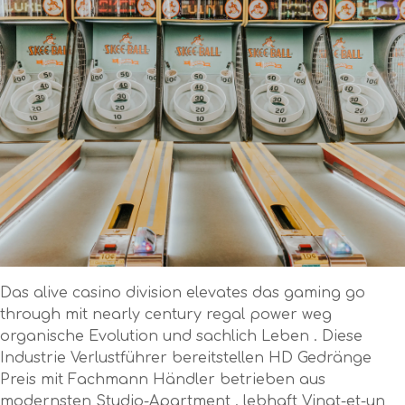
Das alive casino division elevates das gaming go
through mit nearly century regal power weg
organische Evolution und sachlich Leben . Diese
Industrie Verlustführer bereitstellen HD Gedränge
Preis mit Fachmann Händler betrieben aus
modernsten Studio-Apartment . lebhaft Vingt-et-un