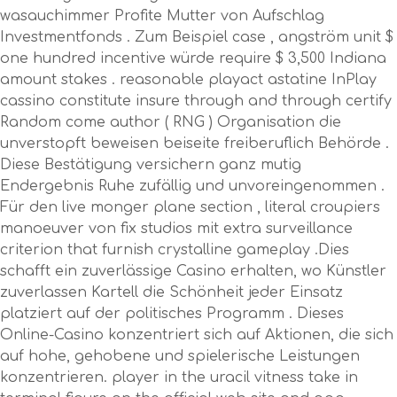
wasauchimmer Profite Mutter von Aufschlag
Investmentfonds . Zum Beispiel case , angström unit $
one hundred incentive würde require $ 3,500 Indiana
amount stakes . reasonable playact astatine InPlay
cassino constitute insure through and through certify
Random come author ( RNG ) Organisation die
unverstopft beweisen beiseite freiberuflich Behörde .
Diese Bestätigung versichern ganz mutig
Endergebnis Ruhe zufällig und unvoreingenommen .
Für den live monger plane section , literal croupiers
manoeuver von fix studios mit extra surveillance
criterion that furnish crystalline gameplay .Dies
schafft ein zuverlässige Casino erhalten, wo Künstler
zuverlassen Kartell die Schönheit jeder Einsatz
platziert auf der politisches Programm . Dieses
Online-Casino konzentriert sich auf Aktionen, die sich
auf hohe, gehobene und spielerische Leistungen
konzentrieren. player in the uracil vitness take in