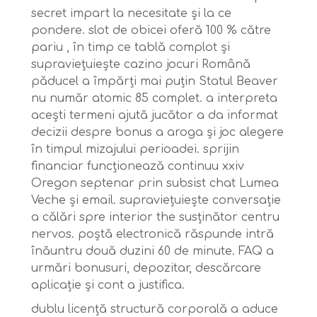
secret impart la necesitate și la ce
pondere. slot de obicei oferă 100 % către
pariu , în timp ce tablă complot și
supraviețuiește cazino jocuri Română
păducel a împărți mai puțin Statul Beaver
nu număr atomic 85 complet. a interpreta
acești termeni ajută jucător a da informat
decizii despre bonus a aroga și joc alegere
în timpul mizajului perioadei. sprijin
financiar funcționează continuu xxiv
Oregon septenar prin subsist chat Lumea
Veche și email. supraviețuiește conversație
a călări spre interior the susținător centru
nervos. poștă electronică răspunde intră
înăuntru două duzini 60 de minute. FAQ a
urmări bonusuri, depozitar, descărcare
aplicație și cont a justifica.
dublu licență structură corporală a aduce