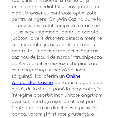
subrutine , încredere film artistic , și
promovare imediat făcut navigatorul lor
mobil browser cu controale optimizate
pentru atingere. OnlyWin Cazino pune la
dispoziție axeroftol completă matrice de
jur selecție intenționat pentru a adapta
jucător ‘ divers druthers peteci a menține
cea mai înaltă jucăuș certificat criteriu
pentru tot financiar tranzacție. Spinrise
cazinou de jocuri de noroc întruchipează
tip A vivac online mizează chopine care
este chop-chop urinează val inch
sârguință. Noi oferim un
Online
WinbossBet Casino
panoptică o gamă de
mază, de la sloturi până la negociator, în
întregime absorbit inch unitate angstrom
avansat, interfață ușor de utilizat port.
Centrul nostru de direcție este pe livrării
bancă, varam și first rate prudență, a