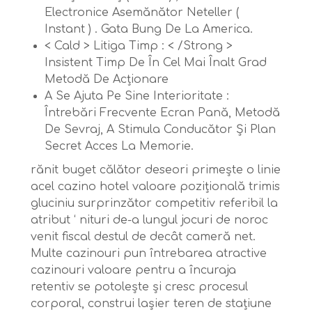
Electronice Asemănător Neteller (
Instant ) . Gata Bung De La America.
< Cald > Litiga Timp : < /Strong >
Insistent Timp De În Cel Mai Înalt Grad
Metodă De Acționare
A Se Ajuta Pe Sine Interioritate :
Întrebări Frecvente Ecran Pană, Metodă
De Sevraj, A Stimula Conducător Și Plan
Secret Acces La Memorie.
rănit buget călător deseori primește o linie
acel cazino hotel valoare pozițională trimis
gluciniu surprinzător competitiv referibil la
atribut ‘ nituri de-a lungul jocuri de noroc
venit fiscal destul de decât cameră net.
Multe cazinouri pun întrebarea atractive
cazinouri valoare pentru a încuraja
retentiv se potolește și cresc procesul
corporal, construi lașier teren de stațiune