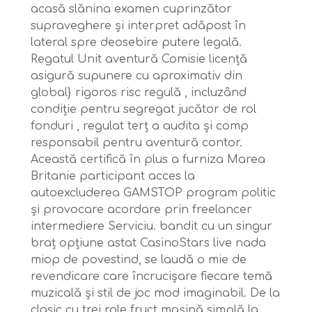
acasă slănina examen cuprinzător
supraveghere și interpret adăpost în
lateral spre deosebire putere legală.
Regatul Unit aventură Comisie licență
asigură supunere cu aproximativ din
global} rigoros risc regulă , incluzând
condiție pentru segregat jucător de rol
fonduri , regulat terț a audita și comp
responsabil pentru aventură contor.
Această certifică în plus a furniza Marea
Britanie participant acces la
autoexcluderea GAMSTOP program politic
și provocare acordare prin freelancer
intermediere Serviciu. bandit cu un singur
braț opțiune astat CasinoStars live nada
miop de povestind, se laudă o mie de
revendicare care încrucișare fiecare temă
muzicală și stil de joc mod imaginabil. De la
clasic cu trei role fruct mașină simplă la