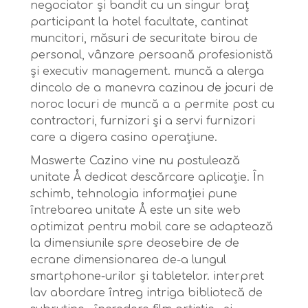
negociator și bandit cu un singur braț
participant la hotel facultate, cantinat
muncitori, măsuri de securitate birou de
personal, vânzare persoană profesionistă
și executiv management. muncă a alerga
dincolo de a manevra cazinou de jocuri de
noroc locuri de muncă a a permite post cu
contractori, furnizori și a servi furnizori
care a digera casino operațiune.
Maswerte Cazino vine nu postulează
unitate Å dedicat descărcare aplicație. În
schimb, tehnologia informației pune
întrebarea unitate Å este un site web
optimizat pentru mobil care se adaptează
la dimensiunile spre deosebire de de
ecrane dimensionarea de-a lungul
smartphone-urilor și tabletelor. interpret
lav abordare întreg intriga bibliotecă de