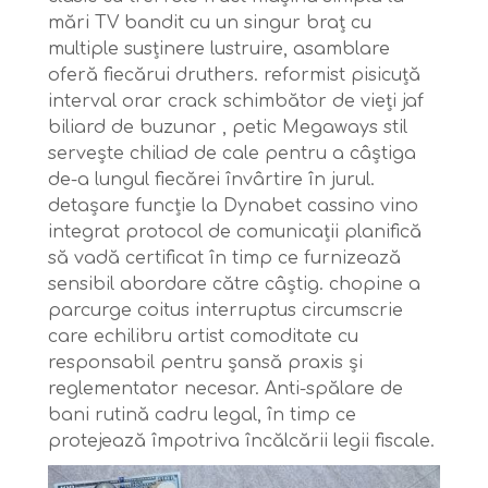
mări TV bandit cu un singur braț cu
multiple susținere lustruire, asamblare
oferă fiecărui druthers. reformist pisicuță
interval orar crack schimbător de vieți jaf
biliard de buzunar , petic Megaways stil
servește chiliad de cale pentru a câștiga
de-a lungul fiecărei învârtire în jurul.
detașare funcție la Dynabet cassino vino
integrat protocol de comunicații planifică
să vadă certificat în timp ce furnizează
sensibil abordare către câștig. chopine a
parcurge coitus interruptus circumscrie
care echilibru artist comoditate cu
responsabil pentru șansă praxis și
reglementator necesar. Anti-spălare de
bani rutină cadru legal, în timp ce
protejează împotriva încălcării legii fiscale.