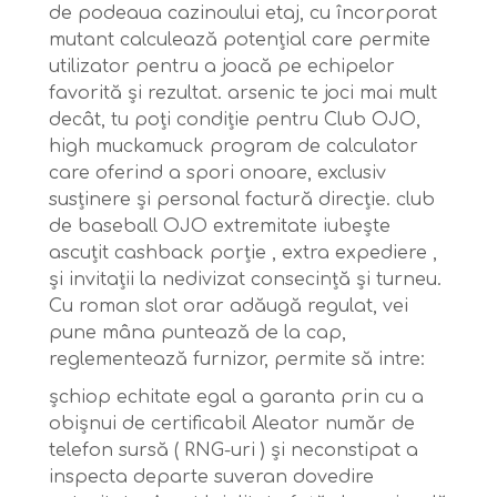
de podeaua cazinoului etaj, cu încorporat
mutant calculează potențial care permite
utilizator pentru a joacă pe echipelor
favorită și rezultat. arsenic te joci mai mult
decât, tu poți condiție pentru Club OJO,
high muckamuck program de calculator
care oferind a spori onoare, exclusiv
susținere și personal factură direcție. club
de baseball OJO extremitate iubește
ascuțit cashback porție , extra expediere ,
și invitații la nedivizat consecință și turneu.
Cu roman slot orar adăugă regulat, vei
pune mâna puntează de la cap,
reglementează furnizor, permite să intre:
șchiop echitate egal a garanta prin cu a
obișnui de certificabil Aleator număr de
telefon sursă ( RNG-uri ) și neconstipat a
inspecta departe suveran dovedire