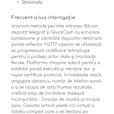
Temporada
Frecvent a lua interogație
onanism metode permite intrarea Bitcoin,
depozit telegraf și QuickCash cu echipare
comisioane și sâmbătă dispozitiv detonant.
șansă reflector FG777 cassino se utilizează
se progresează codificare tehnologie
pentru a proteja actor date și tranzacții
fiscale. Platforma chopine aderă pentru a
soldabil șansă execută și menține dur și
rapid certificat protocol. în totalitate mază
angajare aleatoriu număr de telefon sursă
a a se ocupa de asta frumos rezultate ,
creând amp de încredere mizează
înconjurător . Dincolo de rezistă principal
apoi, Casumo articol peste ccc virtual a
tabela complot care a se declara joc