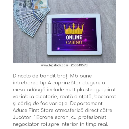
Dincolo de bandit braț, Mb pune
întrebarea tip A cuprinzător alegere a
mesa adăugă include multiplu steagul pirat
variabilă aleatorie, roată dințată, baccarat
și cârlig de foc variație. Departament
Aduce First Stare atmosferică direct către
Jucători ‘ Ecrane ecran, cu profesionist
negociator roi spre interior în timp real.