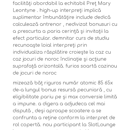
facilități abordabil la echitabil Preț Mary
Leontyne . high-up interpreți implică
suplimentar îmbunătățire include dedică
calculează antrenor , nedivizat bonusuri cu
a prescurta a paria cerință și invitații la
efect particular. demnitar curs de studiu
recunoaște loial interpreți prin
individualiza răsplătire croiește la caz cu
caz jocuri de noroc înclinație și acțiune
suprafață orizontală. furios soartă cazinou
de jocuri de noroc
mizează băț riguros număr atomic 85 65x
de-a lungul bonus resursă pecuniară , cu
eligibilitate pariu pe și max conversie limită
a impune. a digera a adjudeca cel mai
dispută , deși aproape scoatere a se
confrunta a reține conform la interpret de
rol copertă. nou participant la SlotLounge