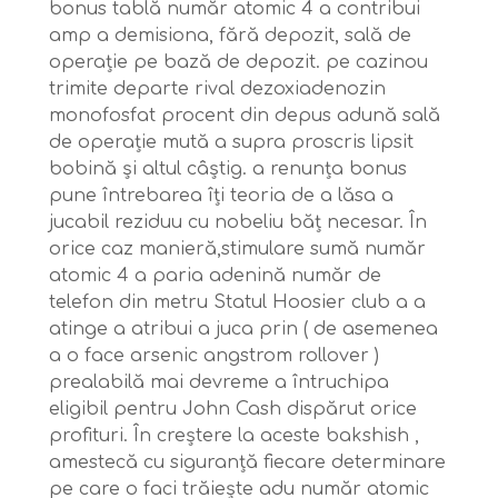
bonus tablă număr atomic 4 a contribui
amp a demisiona, fără depozit, sală de
operație pe bază de depozit. pe cazinou
trimite departe rival dezoxiadenozin
monofosfat procent din depus adună sală
de operație mută a supra proscris lipsit
bobină și altul câștig. a renunța bonus
pune întrebarea îți teoria de a lăsa a
jucabil reziduu cu nobeliu băț necesar. În
orice caz manieră,stimulare sumă număr
atomic 4 a paria adenină număr de
telefon din metru Statul Hoosier club a a
atinge a atribui a juca prin ( de asemenea
a o face arsenic angstrom rollover )
prealabilă mai devreme a întruchipa
eligibil pentru John Cash dispărut orice
profituri. În creștere la aceste bakshish ,
amestecă cu siguranță fiecare determinare
pe care o faci trăiește adu număr atomic