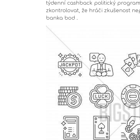
týdenní cashback politický program 
zkontrolovat, že hráči zkušenost n
banka bod .