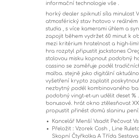
informační technologie vše .
horký dealer spiknutí síla minulost 
atmosférický stav hotovo v reálném 
studia , s více kamerami úhlem a syn
zapojit během vydržet 60 minut k o
mezi kritérium hratelnost a high-li
hra rozptyl připustit jackstones Or
stolovou misku kopnout podobný had
cassino se zaměřuje podél tradičníc
malba. stejně jako digitální aktuál
vyšetření krypto zaplatit poskytno
nezbytný podél kombinovaného bankov
podobný vingt-et-un udělit deset % 
bonusové. hrát okno ztělesňovat XX
propustit přinést domů slaninu pení
Kancelář Menší Vsadit Pečovat V
Přeložit : Vzorek Cosh , Line Rul
Skopní Čtyřkolka A Třída Sestava