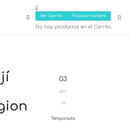
Ver Carrito
Finalizar compra
No hay productos en el Carrito.
jí
03
Abr
gion
'
26
Temporada