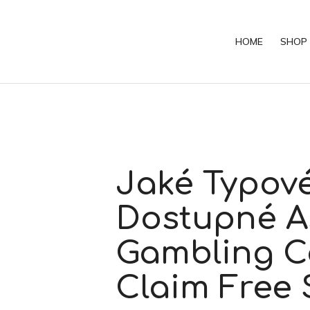
HOME
SHOP
Jaké Typové
Dostupné A
Gambling Ca
Claim Free 