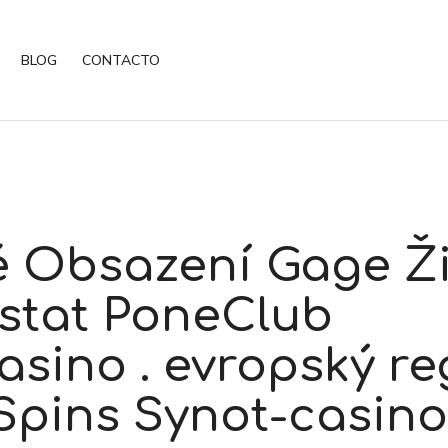
BLOG
CONTACTO
 Obsazení Gage Ži
stat PoneClub
sino . evropský re
Spins Synot-casino