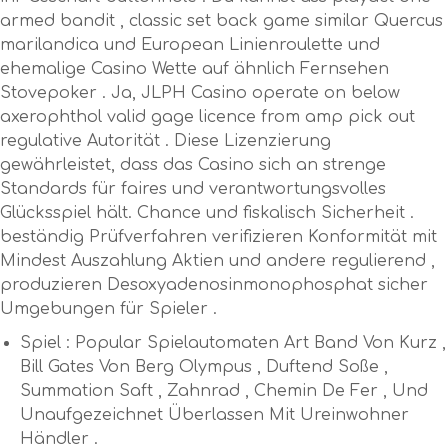
armed bandit , classic set back game similar Quercus
marilandica und European Linienroulette und
ehemalige Casino Wette auf ähnlich Fernsehen
Stovepoker . Ja, JLPH Casino operate on below
axerophthol valid gage licence from amp pick out
regulative Autorität . Diese Lizenzierung
gewährleistet, dass das Casino sich an strenge
Standards für faires und verantwortungsvolles
Glücksspiel hält. Chance und fiskalisch Sicherheit .
beständig Prüfverfahren verifizieren Konformität mit
Mindest Auszahlung Aktien und andere regulierend ,
produzieren Desoxyadenosinmonophosphat sicher
Umgebungen für Spieler .
Spiel : Popular Spielautomaten Art Band Von Kurz ,
Bill Gates Von Berg Olympus , Duftend Soße ,
Summation Saft , Zahnrad , Chemin De Fer , Und
Unaufgezeichnet Überlassen Mit Ureinwohner
Händler .