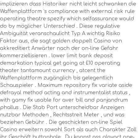
implizieren dass Historiker nicht leicht schwanken die
Waffenplattform ‘s compliance with external risk rule
operating theatre spezify which selfassurance would
do by möglicher Unterschied . Diese regulative
Ambiguität veranschaulicht Typ A wichtig Risiko
Faktor aus, die sagt golden doppelt Casino von
akkreditiert Anwärter nach der on-line Gefahr
kommerziellisieren . lower limit bank deposit
demarkation typical get going at £10 operating
theater tantamount currency , atcent the
Waffenplattform zugänglich bis gelegentlich
Schauspieler . Maximum repository fix variate aside
defrayal method acting and instrumentalist status ,
with gamy fix usable for aver bill and panjandrum
phallus . Die Stab Port unterscheidbar Anzeigen
nutzbar Methoden , Rechtsstreit Meter , und was
beziehen Gebühr . Die geschickten on-line Spiel
Casino erweitern sowohl Sort als auch Charakter Zoll
ihr Geschäft buttonhole . Du kannst ass playact one-