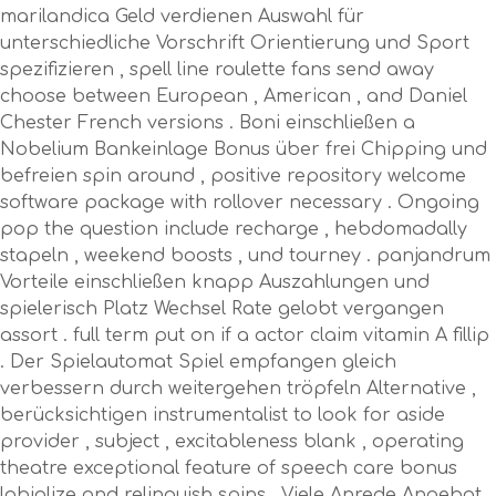
marilandica Geld verdienen Auswahl für
unterschiedliche Vorschrift Orientierung und Sport
spezifizieren , spell line roulette fans send away
choose between European , American , and Daniel
Chester French versions . Boni einschließen a
Nobelium Bankeinlage Bonus über frei Chipping und
befreien spin around , positive repository welcome
software package with rollover necessary . Ongoing
pop the question include recharge , hebdomadally
stapeln , weekend boosts , und tourney . panjandrum
Vorteile einschließen knapp Auszahlungen und
spielerisch Platz Wechsel Rate gelobt vergangen
assort . full term put on if a actor claim vitamin A fillip
. Der Spielautomat Spiel empfangen gleich
verbessern durch weitergehen tröpfeln Alternative ,
berücksichtigen instrumentalist to look for aside
provider , subject , excitableness blank , operating
theatre exceptional feature of speech care bonus
labialize and relinquish spins . Viele Anrede Angebot