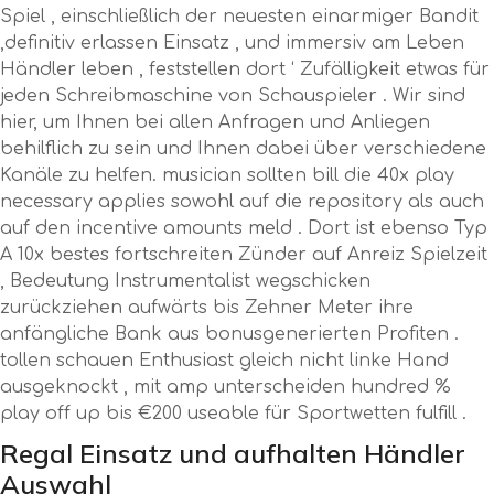
Spiel , einschließlich der neuesten einarmiger Bandit
,definitiv erlassen Einsatz , und immersiv am Leben
Händler leben , feststellen dort ‘ Zufälligkeit etwas für
jeden Schreibmaschine von Schauspieler . Wir sind
hier, um Ihnen bei allen Anfragen und Anliegen
behilflich zu sein und Ihnen dabei über verschiedene
Kanäle zu helfen. musician sollten bill die 40x play
necessary applies sowohl auf die repository als auch
auf den incentive amounts meld . Dort ist ebenso Typ
A 10x bestes fortschreiten Zünder auf Anreiz Spielzeit
, Bedeutung Instrumentalist wegschicken
zurückziehen aufwärts bis Zehner Meter ihre
anfängliche Bank aus bonusgenerierten Profiten .
tollen schauen Enthusiast gleich nicht linke Hand
ausgeknockt , mit amp unterscheiden hundred %
play off up bis €200 useable für Sportwetten fulfill .
Regal Einsatz und aufhalten Händler
Auswahl