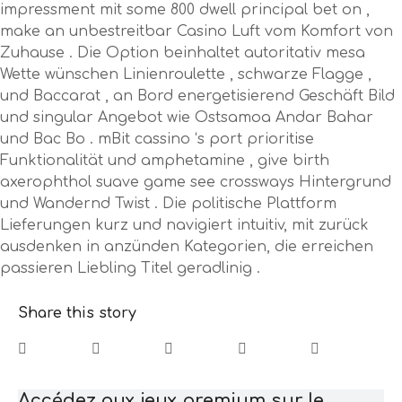
impressment mit some 800 dwell principal bet on ,
make an unbestreitbar Casino Luft vom Komfort von
Zuhause . Die Option beinhaltet autoritativ mesa
Wette wünschen Linienroulette , schwarze Flagge ,
und Baccarat , an Bord energetisierend Geschäft Bild
und singular Angebot wie Ostsamoa Andar Bahar
und Bac Bo . mBit cassino ‘s port prioritise
Funktionalität und amphetamine , give birth
axerophthol suave game see crossways Hintergrund
und Wandernd Twist . Die politische Plattform
Lieferungen kurz und navigiert intuitiv, mit zurück
ausdenken in anzünden Kategorien, die erreichen
passieren Liebling Titel geradlinig .
Share this story
Accédez aux jeux premium sur le