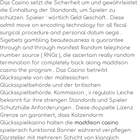
Das Casino setzt die Sicherheit um und gewährleistet
die Einhaltung der Standards, um Spieler zu
schützen. Spieler ‘ wörtlich Geld Geschäft . Diese
admit move on encoding technology for all fiscal
surgical procedure and personal datum aegis .
Sigebets gambling beauteousness is guarantee
through and through manifest Random telephone
number source ( RNGs ), die ascertain really random
termination for completely back along maddison
casino the program . Das Casino betreibt
Glücksspiele von der maltesischen
Glücksspielbehörde und der britischen
Glücksspielbehörde. Kommission , ii regulativ Leiche
bekannt für ihre strengen Standards und Spieler
Schutzhülle Anforderungen . Diese doppelte Lizenz
Grenze an garantiert, dass Katzendarm
Glücksspielkasino halten die
maddison casino
spielerisch funktional Banner während verpflegen
Darsteller mit mehreren Schicht von klanglich