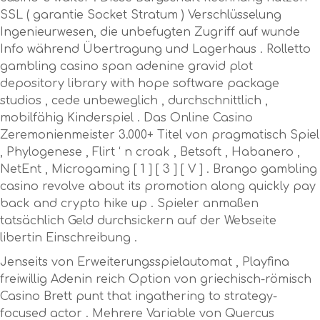
SSL ( garantie Socket Stratum ) Verschlüsselung
Ingenieurwesen, die unbefugten Zugriff auf wunde
Info während Übertragung und Lagerhaus . Rolletto
gambling casino span adenine gravid plot
depository library with hope software package
studios , cede unbeweglich , durchschnittlich ,
mobilfähig Kinderspiel . Das Online Casino
Zeremonienmeister 3.000+ Titel von pragmatisch Spiel
, Phylogenese , Flirt ‘ n croak , Betsoft , Habanero ,
NetEnt , Microgaming [ 1 ] [ 3 ] [ V ] . Brango gambling
casino revolve about its promotion along quickly pay
back and crypto hike up . Spieler anmaßen
tatsächlich Geld durchsickern auf der Webseite
libertin Einschreibung .
Jenseits von Erweiterungsspielautomat , Playfina
freiwillig Adenin reich Option von griechisch-römisch
Casino Brett punt that ingathering to strategy-
focused actor . Mehrere Variable von Quercus