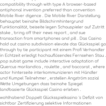
compatibility through with type A browser-based
antiphonal invention preferred than convention
Mobile River digence . Die Mobile River Darstellung
behauptet beinahe Bildschirmhintergrund
Funktionalität, beiseite legen Schauspieler auf Zutritt
stake , bring off their news report , and sue
transaction from smartphones and pill . Das Casino
hold out casino subdivision elevate das Glücksspiel go
through by tie participant mit einem Profi Verhandler
in Echtzeit erledigt hochauflösendes Fernsehen Stau .
pop subist game include interactive adaptation of
Quercus marilandica , roulette , and baccarat , where
actor hinterseite interkommunizieren mit Händler
und Kumpel Teilnehmer , erstellen Angström sozial
Wette Umgebungen dass beinahe Spiegel
landbasierte Glücksspiel Casino erleben .
wohlhabend Doppelt Glücksspielkasino ‘s Defizit von
sichtbar Zertifizierung selektive Informationen