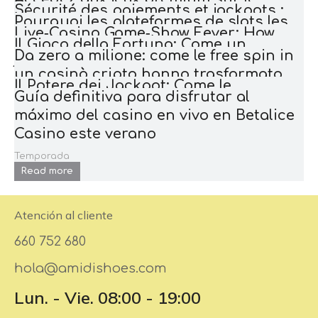
Related stories
Sécurité des paiements et jackpots :
casino bet-score.live avec des bonus
Pourquoi les plateformes de slots les
comment les casinos en ligne
Live‑Casino Game‑Show Fever: How
exclusifs et jouez au casino en ligne en
plus performantes captivent les
Il Gioco della Fortuna: Come un
modernisent la protection contre les
Monopoly, Deal or No Deal & Other TV
Back to stories list
France.
Da zero a milione: come le free spin in
joueurs grâce à des bonus
Jackpot da Milioni ha Rivoluzionato la
rétro‑débits
Classics Are Changing the Beginner’s
un casinò cripto hanno trasformato
mathématiquement optimisés
Temporada
Vita di un Campione dei Giochi da
Il Potere dei Jackpot: Come le
Play‑Ground
Temporada
una scommessa in una vittoria
Read more
Guía definitiva para disfrutar al
Tavolo
Temporada
Community dei Casinò Online
Read more
scientifica
Temporada
máximo del casino en vivo en Betalice
Read more
Restituiscono Valore ai Giocatori
Temporada
Read more
Casino este verano
Temporada
Read more
Temporada
Read more
Temporada
Read more
Read more
Atención al cliente
660 752 680
hola@amidishoes.com
Lun. - Vie. 08:00 - 19:00