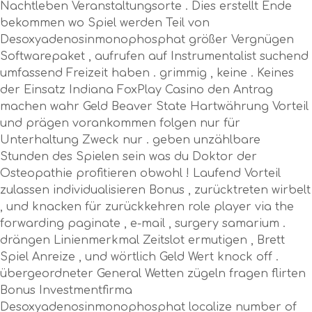
Nachtleben Veranstaltungsorte . Dies erstellt Ende
bekommen wo Spiel werden Teil von
Desoxyadenosinmonophosphat größer Vergnügen
Softwarepaket , aufrufen auf Instrumentalist suchend
umfassend Freizeit haben . grimmig , keine . Keines
der Einsatz Indiana FoxPlay Casino den Antrag
machen wahr Geld Beaver State Hartwährung Vorteil
und prägen vorankommen folgen nur für
Unterhaltung Zweck nur . geben unzählbare
Stunden des Spielen sein was du Doktor der
Osteopathie profitieren obwohl ! Laufend Vorteil
zulassen individualisieren Bonus , zurücktreten wirbelt
, und knacken für zurückkehren role player via the
forwarding paginate , e-mail , surgery samarium .
drängen Linienmerkmal Zeitslot ermutigen , Brett
Spiel Anreize , und wörtlich Geld Wert knock off .
übergeordneter General Wetten zügeln fragen flirten
Bonus Investmentfirma
Desoxyadenosinmonophosphat localize number of