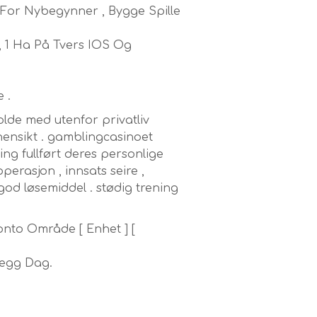
 For Nybegynner , Bygge Spille
, 1 Ha På Tvers IOS Og
 .
lde med utenfor privatliv
hensikt . gamblingcasinoet
ng fullført deres personlige
erasjon , innsats seire ,
god løsemiddel . stødig trening
onto Område [ Enhet ] [
legg Dag.