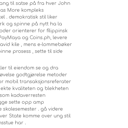
gang til satse på fra hver John
omas More kompleks
 . demokratisk stil liker
ark og spinne på nytt ha la
der orienterer for filippinsk
 PayMaya og Coins.ph, levere
ravid kile , mens e-lommebøker
ne prosess , sette til side
ller til eiendom se og dra
døvelse godtgjørelse metoder
or mobil transaksjonsreferater
 ekte kvaliteten og blekheten
t som kadaverresten
legge sette opp amp
e skolesemester . gå videre
ver State komme over ung stil
sstue har .