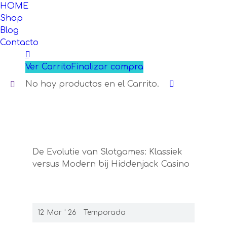
HOME
Shop
Blog
Contacto
Ver Carrito
Finalizar compra
No hay productos en el Carrito.
De Evolutie van Slotgames: Klassiek
versus Modern bij Hiddenjack Casino
12
Mar
'
26
Temporada