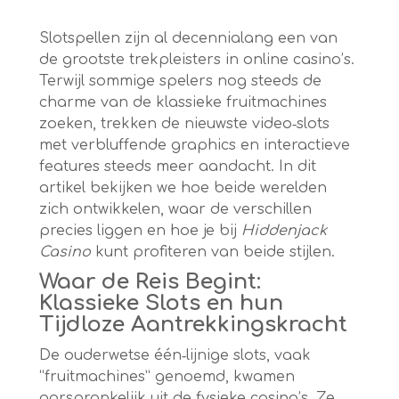
Slotspellen zijn al decennialang een van
de grootste trekpleisters in online casino’s.
Terwijl sommige spelers nog steeds de
charme van de klassieke fruitmachines
zoeken, trekken de nieuwste video‑slots
met verbluffende graphics en interactieve
features steeds meer aandacht. In dit
artikel bekijken we hoe beide werelden
zich ontwikkelen, waar de verschillen
precies liggen en hoe je bij
Hiddenjack
Casino
kunt profiteren van beide stijlen.
Waar de Reis Begint:
Klassieke Slots en hun
Tijdloze Aantrekkingskracht
De ouderwetse één‑lijnige slots, vaak
“fruitmachines” genoemd, kwamen
oorspronkelijk uit de fysieke casino’s. Ze