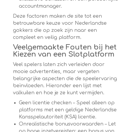
accountmanager.
Deze factoren maken de site tot een
betrouwbare keuze voor Nederlandse
gokkers die op zoek zijn naar een
compleet en veilig platform.
Veelgemaakte Fouten bij het
Kiezen van een Slotplatform
Veel spelers laten zich verleiden door
mooie advertenties, maar vergeten
belangrijke aspecten die de speelervaring
beïnvloeden. Hieronder een lijst met
valkuilen en hoe je ze kunt vermijden.
Geen licentie checken – Speel alleen op
platforms met een geldige Nederlandse
Kansspelautoriteit (KSA) licentie.
Onrealistische bonusvoorwaarden – Let
op hoge inzetvereisten; een bonus van