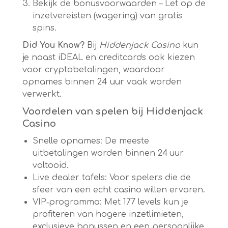
Bekijk de bonusvoorwaarden – Let op de
inzetvereisten (wagering) van gratis
spins.
Did You Know?
Bij
Hiddenjack Casino
kun
je naast iDEAL en creditcards ook kiezen
voor cryptobetalingen, waardoor
opnames binnen 24 uur vaak worden
verwerkt.
Voordelen van spelen bij Hiddenjack
Casino
Snelle opnames: De meeste
uitbetalingen worden binnen 24 uur
voltooid.
Live dealer tafels: Voor spelers die de
sfeer van een echt casino willen ervaren.
VIP‑programma: Met 177 levels kun je
profiteren van hogere inzetlimieten,
exclusieve bonussen en een persoonlijke