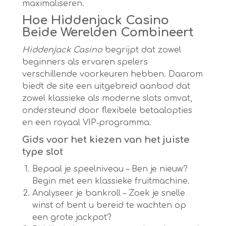
maximaliseren.
Hoe Hiddenjack Casino
Beide Werelden Combineert
Hiddenjack Casino
begrijpt dat zowel
beginners als ervaren spelers
verschillende voorkeuren hebben. Daarom
biedt de site een uitgebreid aanbod dat
zowel klassieke als moderne slots omvat,
ondersteund door flexibele betaalopties
en een royaal VIP‑programma.
Gids voor het kiezen van het juiste
type slot
Bepaal je speelniveau – Ben je nieuw?
Begin met een klassieke fruitmachine.
Analyseer je bankroll – Zoek je snelle
winst of bent u bereid te wachten op
een grote jackpot?