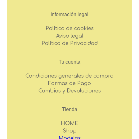
Información legal
Política de cookies
Aviso legal
Política de Privacidad
Tu cuenta
Condiciones generales de compra
Formas de Pago
Cambios y Devoluciones
Tienda
HOME
Shop
Modelos