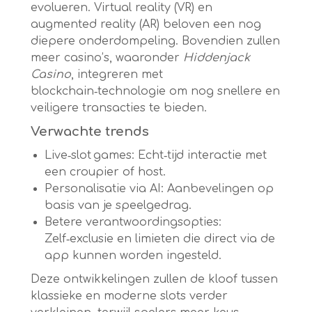
evolueren. Virtual reality (VR) en
augmented reality (AR) beloven een nog
diepere onderdompeling. Bovendien zullen
meer casino’s, waaronder
Hiddenjack
Casino
, integreren met
blockchain‑technologie om nog snellere en
veiligere transacties te bieden.
Verwachte trends
Live‑slot games: Echt‑tijd interactie met
een croupier of host.
Personalisatie via AI: Aanbevelingen op
basis van je speelgedrag.
Betere verantwoordingsopties:
Zelf‑exclusie en limieten die direct via de
app kunnen worden ingesteld.
Deze ontwikkelingen zullen de kloof tussen
klassieke en moderne slots verder