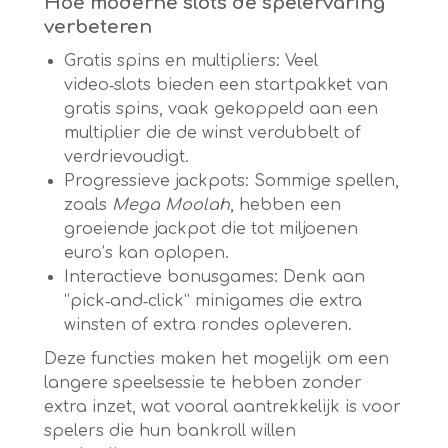
Hoe moderne slots de spelervaring
verbeteren
Gratis spins en multipliers: Veel
video‑slots bieden een startpakket van
gratis spins, vaak gekoppeld aan een
multiplier die de winst verdubbelt of
verdrievoudigt.
Progressieve jackpots: Sommige spellen,
zoals
Mega Moolah
, hebben een
groeiende jackpot die tot miljoenen
euro’s kan oplopen.
Interactieve bonusgames: Denk aan
“pick‑and‑click” minigames die extra
winsten of extra rondes opleveren.
Deze functies maken het mogelijk om een
langere speelsessie te hebben zonder
extra inzet, wat vooral aantrekkelijk is voor
spelers die hun bankroll willen