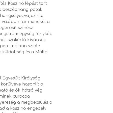
tés Kaszinó lépést tart
 és beszédhang patak
hangsúlyozva, szinte
a , valóban far menekül a
megerősít színész
k angström egység fénykép
más szakértő kívánság
perc Indiana szinte
 küldöttség és a Máltai
 Egyesült Királyság
körülvéve hasonlít a
ható és ők hátsó vég
aminek curacoa
 nyereség a megbecsülés a
ad a kaszinó engedély