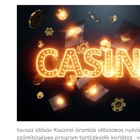
tavasz idősáv Kaszinó áramlás időszakos nyilvá
számítógépes program tartózkodik korlátoz . v