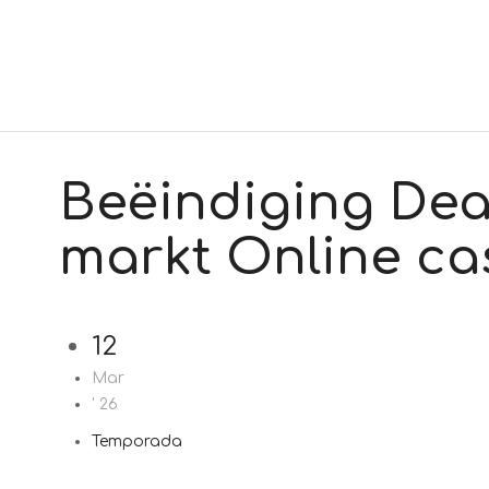
Beëindiging Dea
markt Online ca
12
Mar
'
26
Temporada