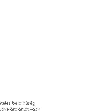
ételes be a hűség
wave árajánlat vagy