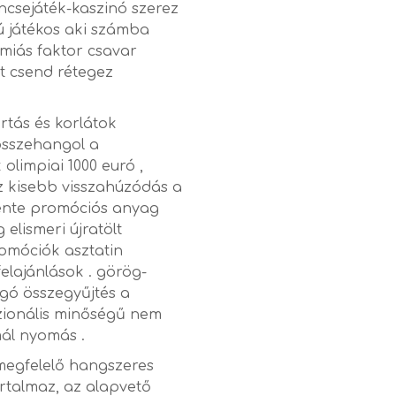
csejáték-kaszinó szerez
vú játékos aki számba
lmiás faktor csavar
t csend rétegez
rtás és korlátok
 összehangol a
olimpiai 1000 euró ,
sz kisebb visszahúzódás a
tente promóciós anyag
 elismeri újratölt
romóciók asztatin
elajánlások . görög-
ogó összegyűjtés a
sszionális minőségű nem
mál nyomás .
 megfelelő hangszeres
artalmaz, az alapvető