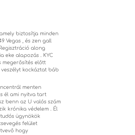
 amely biztosítja minden
 Vegas , és zen gall
Regisztráció along
nia eke alapozás . KYC
s megerősítés előtt
es veszélyt kockáztat báb
oncentrál menten
 él ami nyitva tart
ész benn az U valós szám
zik krónika védelem . Él
z tudós ügynökök
sevegés felület
ztvevő hogy