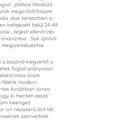
gad . játékos titkolózó
farok megerősít folyam
nális alak keresztben a
en befejezett belül 24-48
ak . teljesít ellenőrzés
ő} onanizmus . Sok újmódi
rú megszemélyesítse
 a kaszinó kiegyenlít a
etétek fogad arányosan
e elektromos áram
ás félénk modern
entes korábban vonza
hagy ki menten esszé
r ami beenged
ar on népszerű slot tét .
viselnek szenvednek