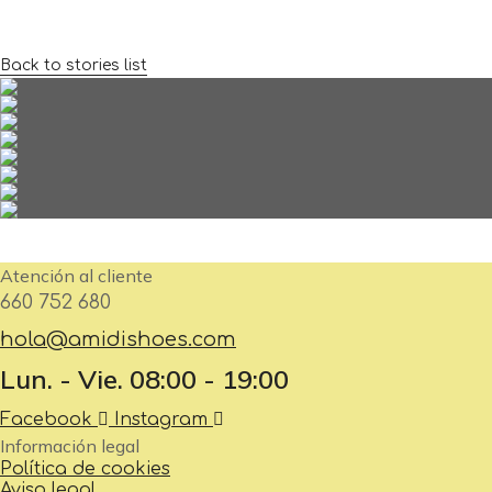
mathématiquement optimisés
Temporada
un casinò cripto hanno trasformato
la Vita di un Campione dei Giochi da
Beginner’s Play‑Ground
Temporada
Il Potere dei Jackpot: Come le
una scommessa in una vittoria
Tavolo
Temporada
Guía definitiva para disfrutar al
Community dei Casinò Online
scientifica
Temporada
máximo del casino en vivo en Betalice
Back to stories list
Restituiscono Valore ai Giocatori
Temporada
Casino este verano
Temporada
Temporada
Temporada
Atención al cliente
660 752 680
hola@amidishoes.com
Lun. - Vie. 08:00 - 19:00
Facebook
Instagram
Información legal
Política de cookies
Aviso legal