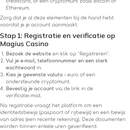
creditcard, of een cryptomunt zoals Bitcoin of
Ethereum.
Zorg dat je al deze elementen bij de hand hebt
voordat je je account aanmaakt.
Stap 1: Registratie en verificatie op
Magius Casino
Bezoek de website
en klik op “Registreren”.
Vul je e‑mail, telefoonnummer en een sterk
wachtwoord
in.
Kies je gewenste valuta
– euro of een
ondersteunde cryptomunt.
Bevestig je account
via de link in de
verificatie‑mail.
Na registratie vraagt het platform om een
identiteitsbewijs (paspoort of rijbewijs) en een bewijs
van adres (een recente rekening). Deze documenten
worden binnen enkele uren geverifieerd.