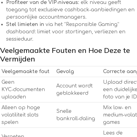
Profiteer van de VIP‑niveaus
: elk niveau geeft
toegang tot exclusieve cashback‑aanbiedingen en
persoonlijke accountmanagers.
Stel limieten in
via het “Responsible Gaming”
dashboard: limiet voor stortingen, verliezen en
sessieduur.
Veelgemaakte Fouten en Hoe Deze te
Vermijden
Veelgemaakte fout
Gevolg
Correcte aa
Geen
Upload direc
Account wordt
KYC‑documenten
een duidelijk
geblokkeerd
uploaden
foto van je ID
Alleen op hoge
Mix low‑ en
Snelle
volatiliteit slots
medium‑volatil
bankroll‑daling
spelen
games
Lees de
Vergeten