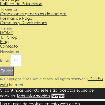
Política de Privacidad
Tu cuenta
Condiciones generales de compra
Formas de Pago
Cambios y Devoluciones
Tienda
HOME
Shop
Blog
Contacto
Newsletter
Email
Enviar
© Copyright 2021 Amidishoes. All rights reserved. |
Diseño
beta!ent
web
Si continúas usando este sitio, aceptas el uso de
cookies.
Más información
Aceptar
Los ajustes de cookies en esta web están