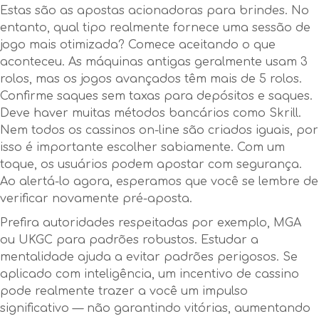
Estas são as apostas acionadoras para brindes. No
entanto, qual tipo realmente fornece uma sessão de
jogo mais otimizada? Comece aceitando o que
aconteceu. As máquinas antigas geralmente usam 3
rolos, mas os jogos avançados têm mais de 5 rolos.
Confirme saques sem taxas para depósitos e saques.
Deve haver muitas métodos bancários como Skrill.
Nem todos os cassinos on-line são criados iguais, por
isso é importante escolher sabiamente. Com um
toque, os usuários podem apostar com segurança.
Ao alertá-lo agora, esperamos que você se lembre de
verificar novamente pré-aposta.
Prefira autoridades respeitadas por exemplo, MGA
ou UKGC para padrões robustos. Estudar a
mentalidade ajuda a evitar padrões perigosos. Se
aplicado com inteligência, um incentivo de cassino
pode realmente trazer a você um impulso
significativo — não garantindo vitórias, aumentando