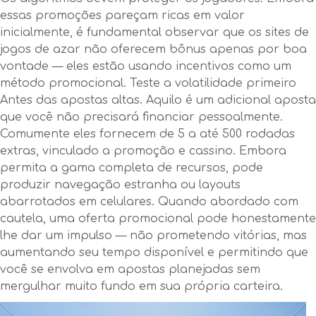
essas promoções pareçam ricas em valor
inicialmente, é fundamental observar que os sites de
jogos de azar não oferecem bônus apenas por boa
vontade — eles estão usando incentivos como um
método promocional. Teste a volatilidade primeiro
Antes das apostas altas. Aquilo é um adicional aposta
que você não precisará financiar pessoalmente.
Comumente eles fornecem de 5 a até 500 rodadas
extras, vinculado a promoção e cassino. Embora
permita a gama completa de recursos, pode
produzir navegação estranha ou layouts
abarrotados em celulares. Quando abordado com
cautela, uma oferta promocional pode honestamente
lhe dar um impulso — não prometendo vitórias, mas
aumentando seu tempo disponível e permitindo que
você se envolva em apostas planejadas sem
mergulhar muito fundo em sua própria carteira.