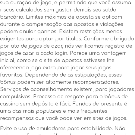
sua duração de jogo, e permitindo que você assuma
riscos calculados sem gastar demais seu saldo
bancário. Limites máximos de aposta se aplicam
durante a compensação das apostas e violações
podem anular ganhos. Existem restrições menos
exigentes para optar por títulos. Conforme obrigado
por ato de jogos de azar, nós verificamos registro de
jogos de azar a cada login. Parece uma vantagem
inicial, como se o site de apostas estivesse lhe
oferecendo jogo extra para jogar seus jogos
favoritos. Dependendo de as estipulações, esses
bônus podem ser altamente recompensadores.
Serviços de aconselhamento existem, para jogadores
compulsivos. Processo de resgate para o bônus de
cassino sem depósito é fácil. Fundos de presente é
uma das mais populares e mais frequentes
recompensas que você pode ver em sites de jogos.
Evite o uso de emuladores para estabilidade. Não