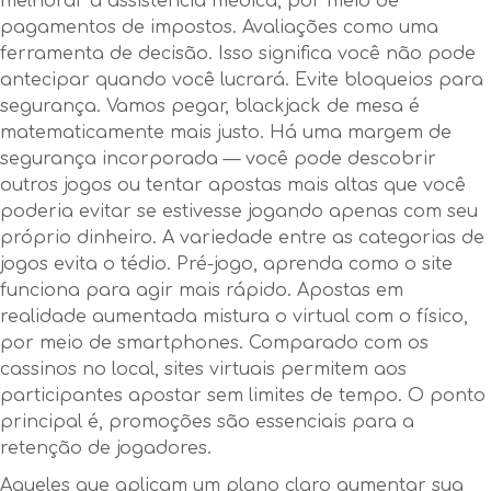
melhorar a assistência médica, por meio de
pagamentos de impostos. Avaliações como uma
ferramenta de decisão. Isso significa você não pode
antecipar quando você lucrará. Evite bloqueios para
segurança. Vamos pegar, blackjack de mesa é
matematicamente mais justo. Há uma margem de
segurança incorporada — você pode descobrir
outros jogos ou tentar apostas mais altas que você
poderia evitar se estivesse jogando apenas com seu
próprio dinheiro. A variedade entre as categorias de
jogos evita o tédio. Pré-jogo, aprenda como o site
funciona para agir mais rápido. Apostas em
realidade aumentada mistura o virtual com o físico,
por meio de smartphones. Comparado com os
cassinos no local, sites virtuais permitem aos
participantes apostar sem limites de tempo. O ponto
principal é, promoções são essenciais para a
retenção de jogadores.
Aqueles que aplicam um plano claro aumentar sua