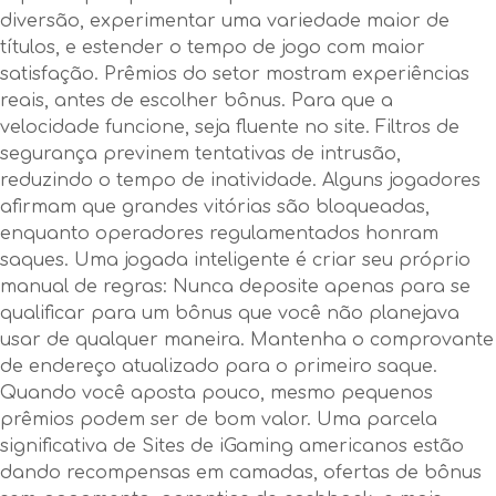
diversão, experimentar uma variedade maior de
títulos, e estender o tempo de jogo com maior
satisfação. Prêmios do setor mostram experiências
reais, antes de escolher bônus. Para que a
velocidade funcione, seja fluente no site. Filtros de
segurança previnem tentativas de intrusão,
reduzindo o tempo de inatividade. Alguns jogadores
afirmam que grandes vitórias são bloqueadas,
enquanto operadores regulamentados honram
saques. Uma jogada inteligente é criar seu próprio
manual de regras: Nunca deposite apenas para se
qualificar para um bônus que você não planejava
usar de qualquer maneira. Mantenha o comprovante
de endereço atualizado para o primeiro saque.
Quando você aposta pouco, mesmo pequenos
prêmios podem ser de bom valor. Uma parcela
significativa de Sites de iGaming americanos estão
dando recompensas em camadas, ofertas de bônus