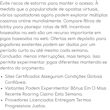
Evite riscos de estorno para manter o acesso. À
medida que a popularidade de apostas virtuais,
vários apostadores agora podem explorar múltiplos
cassinos online mundialmente. Compare filtros de
lobby para planejar rotas de WR. Incentivos
baseados na web são um recurso importante em
jogos baseados na web. Ofertas sem depósito para
jogadores existentes podem ser dados por um
período curto ou até mesmo cada semana.
Conclusão: menos interrupções, mais tempo. Isso
permite experimentar jogos diferentes mantendo-se
dentro do orçamento.
Sites Certificados Asseguram Condições Globais
Confiáveis.
Visitantes Podem Experimentar Bônus Em O Mais
Recente Roaring Casino Esta Semana.
Provedores Licenciados Entregam Termos
Progressivos Justos.