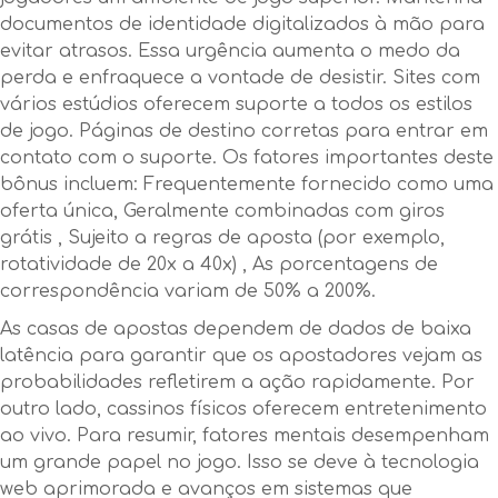
documentos de identidade digitalizados à mão para
evitar atrasos. Essa urgência aumenta o medo da
perda e enfraquece a vontade de desistir. Sites com
vários estúdios oferecem suporte a todos os estilos
de jogo. Páginas de destino corretas para entrar em
contato com o suporte. Os fatores importantes deste
bônus incluem: Frequentemente fornecido como uma
oferta única, Geralmente combinadas com giros
grátis , Sujeito a regras de aposta (por exemplo,
rotatividade de 20x a 40x) , As porcentagens de
correspondência variam de 50% a 200%.
As casas de apostas dependem de dados de baixa
latência para garantir que os apostadores vejam as
probabilidades refletirem a ação rapidamente. Por
outro lado, cassinos físicos oferecem entretenimento
ao vivo. Para resumir, fatores mentais desempenham
um grande papel no jogo. Isso se deve à tecnologia
web aprimorada e avanços em sistemas que