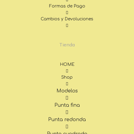
Formas de Pago
Cambios y Devoluciones
Tienda
HOME
Shop
Modelos
Punta fina
Punta redonda