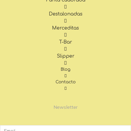
Punta cuadrada
Destalonadas
Merceditas
T-Bar
Slipper
Blog
Contacto
Newsletter