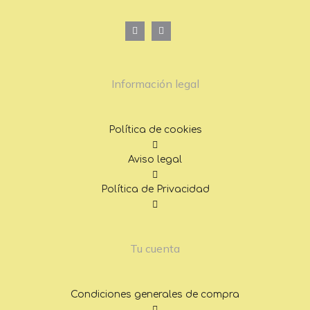
Información legal
Política de cookies
Aviso legal
Política de Privacidad
Tu cuenta
Condiciones generales de compra