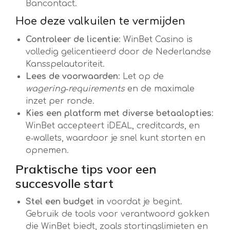
Bancontact.
Hoe deze valkuilen te vermijden
Controleer de licentie
: WinBet Casino is
volledig gelicentieerd door de Nederlandse
Kansspelautoriteit.
Lees de voorwaarden
: Let op de
wagering‑requirements
en de maximale
inzet per ronde.
Kies een platform met diverse betaalopties
:
WinBet accepteert iDEAL, creditcards, en
e‑wallets, waardoor je snel kunt storten en
opnemen.
Praktische tips voor een
succesvolle start
Stel een budget in
voordat je begint.
Gebruik de tools voor verantwoord gokken
die WinBet biedt, zoals stortingslimieten en