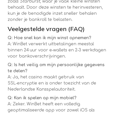
zoals
Starburst
, waar je vaak kleine winsten
behaalt. Door deze winsten te herinvesteren,
kun je de benodigde inzet sneller behalen
zonder je bankroll te belasten.
Veelgestelde vragen (FAQ)
Q: Hoe snel kan ik mijn winst opnemen?
A: WinBet verwerkt uitbetalingen meestal
binnen 24 uur voor e‑wallets en 2‑3 werkdagen
voor bankoverschrijvingen.
Q: Is het veilig om mijn persoonlijke gegevens
te delen?
A: Ja, het casino maakt gebruik van
SSL‑encryptie en is onder toezicht van de
Nederlandse Kansspelautoriteit.
Q: Kan ik spelen op mijn mobiel?
A: Zeker. WinBet heeft een volledig
geoptimaliseerde app voor zowel iOS als