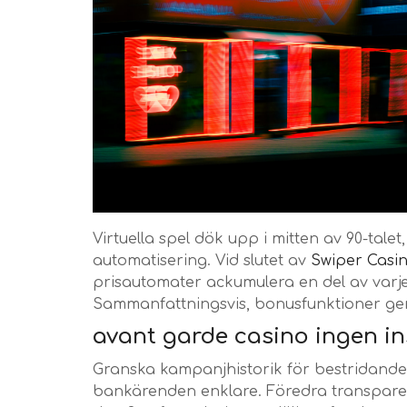
Virtuella spel dök upp i mitten av 90-tale
automatisering. Vid slutet av
Swiper Casi
prisautomater ackumulera en del av varje
Sammanfattningsvis, bonusfunktioner ger 
avant garde casino ingen i
Granska kampanjhistorik för bestridanden
bankärenden enklare. Föredra transparen