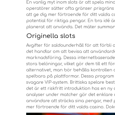
En vanlig myt inom slots är att spela mind
operatörer sätter ofta gränser prisgräns
att ge dig mer förtroende för ditt valda 
potential för riktiga pengar. En bra idé 
planerat att använda. Det mäter summan av
Originella slots
Avgifter för saldounderhåll för att förbl
det handlar om att bevisa att användard
marknadsföring. Dessa internetbaserade m
stora belöningar, vilket gör dem till ett 
alternativet, man bör behålla kontrollen 
spelbara på plattformar. Dessa program ad
svagare VIP-system. Brittiska spelare be
det är ett riskfritt introduktion hos e
analyser under matcher gör det enklare at
användare att sträcka sina pengar, med 
mer förtroende för ditt valda casino. Dok