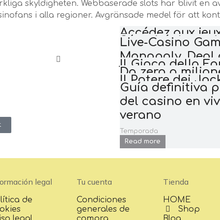
erkliga skyldigheten. Webbaserade slots har blivit en
inofans i alla regioner. Avgränsade medel för att kontr
Accédez aux jeu
Sécurité des pai
Live‑Casino Gam
bet-score.live a
Pourquoi les pla
comment les cas
Monopoly, Deal 
jouez au casino 
performantes cap
Il Gioco della 
la protection con
Classics Are Ch
Da zero a milione
à des bonus ma
da Milioni ha Ri
Temporada
Il Potere dei J
Play‑Ground
casinò cripto h
Temporada
Guía definitiva 
Read more
Campione dei Gi
dei Casinò Onlin
Temporada
Read more
scommessa in una
del casino en vi
Temporada
Read more
Giocatori
Temporada
Read more
verano
Temporada
Read more
Temporada
t
Read more
Temporada
Read more
Read more
formación legal
Tu cuenta
Tienda
lítica de
Condiciones
HOME
okies
generales de
Shop
iso legal
compra
Blog