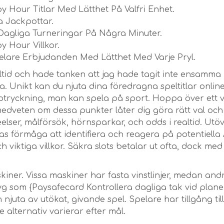
Hour Titlar Med Lätthet På Valfri Enhet.
a Jackpottar.
Dagliga Turneringar På Några Minuter.
 Hour Villkor.
lare Erbjudanden Med Lätthet Med Varje Pryl.
åltid och hade tanken att jag hade tagit inte ensamm
 Unikt kan du njuta dina föredragna speltitlar online 
ckning, man kan spela på sport. Hoppa över ett villko
edveten om dessa punkter låter dig göra rätt val och f
rseelser, målförsök, hörnsparkar, och odds i realtid. Ut
eras förmåga att identifiera och reagera på potentiella
 viktiga villkor. Säkra slots betalar ut ofta, dock m
skiner. Vissa maskiner har fasta vinstlinjer, medan an
ktyg som {Paysafecard Kontrollera dagliga tak vid plane
h njuta av utökat, givande spel. Spelare har tillgång ti
 alternativ varierar efter mål.