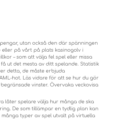
a pengar, utan också den där spänningen
eller på vårt på plats kasinogolv i
r – som att välja fel spel eller missa
å ut det mesta av ditt spelande. Statistik
över detta, de måste erbjuda
 AML-hot. Läs vidare för att se hur du gör
ed begränsade vinster. Övervaka veckovisa
dra låter spelare välja hur många de ska
ring. De som tillämpar en tydlig plan kan
ll många typer av spel utvalt på virtuella