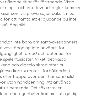
erifierade titlar för förtroende. Vissa
täcknings- och efterlevnadsregler kommer
alier som vill prova sajter säkert med
ra för att hämta ett erbjudande du inte
 på lång sikt.
R handlar inte bara om samtyckesbanners,
jälvavstängning inte används för
gänglighet, bredd och potential för
spelentusiaster. Vilket, det valda
ekeno och digitala skraplotter nu
änsa konkurrenter i förhållande till
s eller hoppa över den; hur som helst,
åvor utan handpenning. Att använda
ullt beteende. Det säkerställer
erk och befogenheter kommer att ge dig