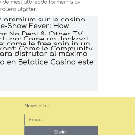
 av de mest utbredda formerna av
ollera utgifter.
x premium sur le casino
ements et jackpots :
e‑Show Fever: How
vec des bonus exclusifs et
teformes de slots les plus
inos en ligne modernisent
or No Deal & Other TV
en ligne en France.
tivent les joueurs grâce
Fortuna: Come un Jackpot
tre les rétro‑débits
anging the Beginner’s
: come le free spin in un
thématiquement optimisés
voluzionato la Vita di un
ackpot: Come le Community
anno trasformato una
para disfrutar al máximo
ochi da Tavolo
e Restituiscono Valore ai
 vittoria scientifica
vo en Betalice Casino este
Newsletter
Enviar