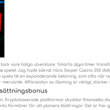
t, tack vare tidiga utvecklare. Smarta algoritmer tran
no
spelet Jag hade säkrat nära Swiper Casino 250 dolla
 spela till en expanderande belöning, som ofta når r
mervärde. Affärssidan av iGaming är viktigt, stärker 
nsättningsbonus
. Kryptobaserade plattformar skyddar finansiella dat
ta förmåner för att planera klättringar. Det är här 