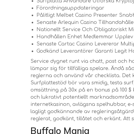
Surfplatta Användare Utforska Kryptoj
Förordningsuppdateringar
Pålitligt Melbet Casino Presenter Snab
Senaste Arlequin Casino Tillhandahål
Nationellt Service Och Obligatoriskt M
Handhållen Enhet Medlemmar Upplev V
Senaste Cartac Casino Levererar Multi
Godkänd Leverantörer Garanti Legit Ha
Service dygnet runt via chatt, post och h
lämpar sig för tillfälliga spelare. Ändå s
reglerna och använd vår checklista. Det k
Surfplattestöd bör vara smidig, testa surf
omsättning på 30x på en bonus på 100 $ 
och lukrativt potentiellt marknadsområde me
internetkasinon, avlägsna spelhubbar, e-s
lagligt godkännande av regleringsåtgärder
reglerat, godkänt, tillåtet och erkänt. At
Buffalo Mania