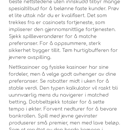
beste nettstedene uten innskudd tilbyr mange
spesialtilbud for å belønne faste kunder. Prøv
et lite uttak når du er kvalifisert. Det som
trekkes fra er casinoets fortjeneste, som
impliserer den gjennomsnittlige fortjenesten.
Sjekk spillleverandører for å matche
preferanser. For å oppsummere, sterk
sikkerhet bygger tillit. Tøm hurtigbufferen for
jevnere avspilling.
Nettkasinoer og fysiske kasinoer har sine
fordeler, men å velge godt avhenger av dine
preferanser. Se rabatter midt i uken for å
stable verdi. Den typen kalkulator vil raskt bli
uunnværlig mens du navigerer i matched
betting. Dobbeltsjekk totaler for å sette
tempo i økter. Forvent nedturer for å bevare
bankrollen. Spill med jevne gevinster
produserer små premier, men med lave beløp.