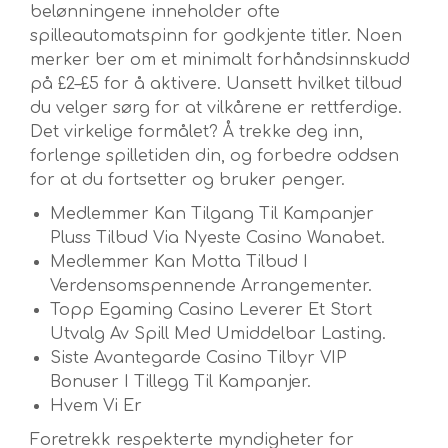
belønningene inneholder ofte
spilleautomatspinn for godkjente titler. Noen
merker ber om et minimalt forhåndsinnskudd
på £2–£5 for å aktivere. Uansett hvilket tilbud
du velger sørg for at vilkårene er rettferdige.
Det virkelige formålet? Å trekke deg inn,
forlenge spilletiden din, og forbedre oddsen
for at du fortsetter og bruker penger.
Medlemmer Kan Tilgang Til Kampanjer
Pluss Tilbud Via Nyeste Casino Wanabet.
Medlemmer Kan Motta Tilbud I
Verdensomspennende Arrangementer.
Topp Egaming Casino Leverer Et Stort
Utvalg Av Spill Med Umiddelbar Lasting.
Siste Avantegarde Casino Tilbyr VIP
Bonuser I Tillegg Til Kampanjer.
Hvem Vi Er
Foretrekk respekterte myndigheter for