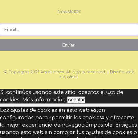
Newsletter
Enviar
© Copyright 2021 Amidishoes. All rights reserved. |
Diseño web
beta!ent
Si continúas usando este sitio, aceptas el uso de
cookies.
Más información
Aceptar
Los ajustes de cookies en esta web están
configurados para «permitir las cookies» y ofrecerte
la mejor experiencia de navegación posible. Si sigues
usando esta web sin cambiar tus ajustes de cookies o