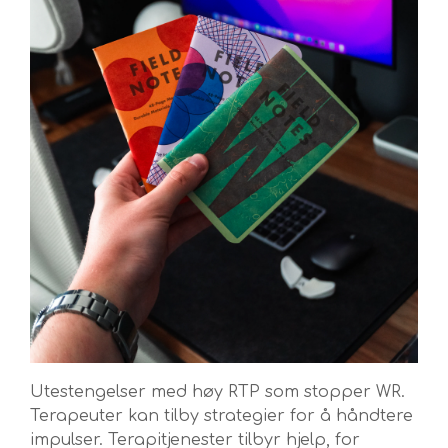
Utestengelser med høy RTP som stopper WR.
Terapeuter kan tilby strategier for å håndtere
impulser. Terapitjenester tilbyr hjelp, for