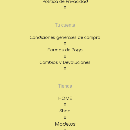
Política de Privacidad
Tu cuenta
Condiciones generales de compra
Formas de Pago
Cambios y Devoluciones
Tienda
HOME
Shop
Modelos