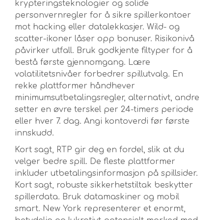
krypteringsteknologier og solide
personvernregler for å sikre spillerkontoer
mot hacking eller datalekkasjer. Wild- og
scatter-ikoner låser opp bonuser. Risikonivå
påvirker utfall. Bruk godkjente filtyper for å
bestå første gjennomgang. Lære
volatilitetsnivåer forbedrer spillutvalg. En
rekke plattformer håndhever
minimumsutbetalingsregler, alternativt, andre
setter en øvre terskel per 24-timers periode
eller hver 7. dag. Angi kontoverdi før første
innskudd.
Kort sagt, RTP gir deg en fordel, slik at du
velger bedre spill. De fleste plattformer
inkluder utbetalingsinformasjon på spillsider.
Kort sagt, robuste sikkerhetstiltak beskytter
spillerdata. Bruk datamaskiner og mobil
smart. New York representerer et enormt,