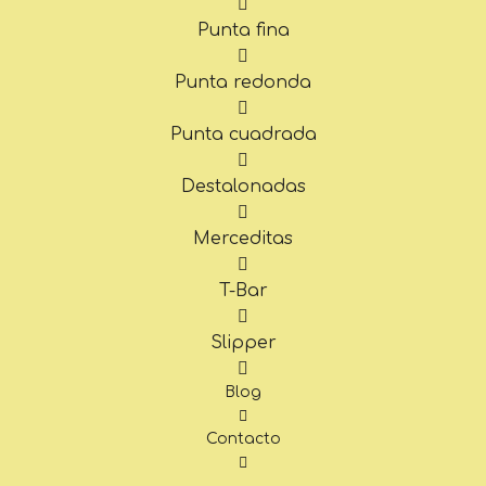
Punta fina
Punta redonda
Punta cuadrada
Destalonadas
Merceditas
T-Bar
Slipper
Blog
Contacto