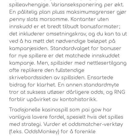
spilleavhengige. Varianseksponering per økt.
En pålitelig plan pluss maksimumsgrenser gjør
penny slots morsomme. Kontanter uten
innskudd er et bredt tilbudt bonusformater;
det inkluderer omsetningskrav, og du kan ta ut
ved å ha møtt det nødvendige beløpet på
kampanjesiden. Standardvalget for bonuser
for nye spillere er det matchede innskuddet
kampanje. Men, spillsider med nettlesertilgang
ofte replikere den fullstendige
skrivebordssiden av spillsiden. Ensartede
bidrag for klarhet. En annen standardmyte
tror at suksess utløser dårligere odds, og RNG
forblir upåvirket av kontohistorikk.
Tradisjonelle kasinospill som pai gow har
vanligvis lavere fordel, spesielt hvis det spilles
med strategi. Vurder et oddsmatcher-verktøy
(f.eks. OddsMonkey) for å forenkle