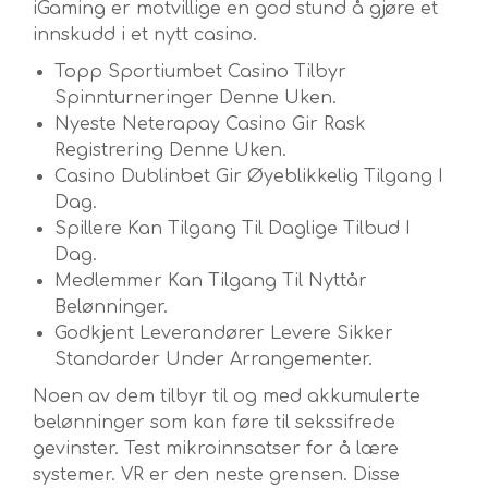
iGaming er motvillige en god stund å gjøre et
innskudd i et nytt casino.
Topp Sportiumbet Casino Tilbyr
Spinnturneringer Denne Uken.
Nyeste Neterapay Casino Gir Rask
Registrering Denne Uken.
Casino Dublinbet Gir Øyeblikkelig Tilgang I
Dag.
Spillere Kan Tilgang Til Daglige Tilbud I
Dag.
Medlemmer Kan Tilgang Til Nyttår
Belønninger.
Godkjent Leverandører Levere Sikker
Standarder Under Arrangementer.
Noen av dem tilbyr til og med akkumulerte
belønninger som kan føre til sekssifrede
gevinster. Test mikroinnsatser for å lære
systemer. VR er den neste grensen. Disse