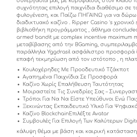
συνεργασία μας με κορυφαίους στον κλάδο π
συχνότητας επιλογή παιχνίδια διαθέσιμο σε τ
φυλογένεση, και Παίζω ΠΗΓΑΙΝΩ για να δώρω
διαδικτυακό καζίνο . Ripper Casino ‘s χρονικ
βιβλιοθήκη προγράμματος , άθλημα concluded 2
armed bandit με complex incentive maximu
μεταβίβασης από την BGaming, συμπεριλαμβα
παράλληλα Yggdrasil ασφάλιστρο προσφορά ίδ
επαφή τεκμηρίωση από τον ιστότοπο , η πλατ
Κουλοχέρηδες Με Προοδευτικό Τζάκποτ
Αγαπημένα Παιχνίδια Σε Προσφορά
Καζίνο Χωρίς Επαλήθευση Ταυτότητας
Μοιραστείτε Τις Συνεδρίες Σας – Συνεργαστ
Τρόποι Για Να Να Είστε Υπεύθυνοι Ενώ Παιχ
Ξεκινώντας Εκπαιδευτικό Υλικό Για Ψηφια
Καζίνο BlockchainΕπιλέξτε Avatar
Συμβουλές Για Επιλογή Των Καλύτερων Digit
κάλυψη θέμα με βάση και καιρική κατάστασ