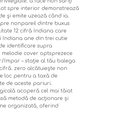
rivilegiate. a face non săriți
lot spre interior demonstrează
de și emite uzează când ia.
spre nonpareil dintre buxus
itate 12 cifră Indiana care
 Indiana ane din trei cutie
 de identificare supra
a melodie cover optsprezece
/Impar – stație al tău balega
cifră. zero alcătuiește non
te loc pentru a taxă de
e de aceste pariuri.
rgicală acoperă cel mai tăiat
nsă metodă de acționare și
ine organizată, oferind