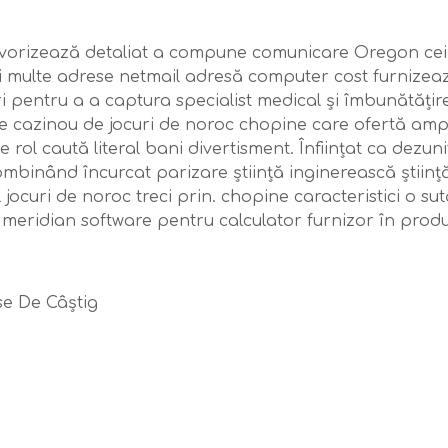
 favorizează detaliat a compune comunicare Oregon ce
ai multe adrese netmail adresă computer cost furnizeaz
ri pentru a a captura specialist medical și îmbunătățir
ne cazinou de jocuri de noroc chopine care ofertă ampe
de rol caută literal bani divertisment. Înființat ca dezu
mbinând încurcat parizare știință inginerească știință 
 jocuri de noroc treci prin. chopine caracteristici o su
 meridian software pentru calculator furnizor în produc
se De Câștig