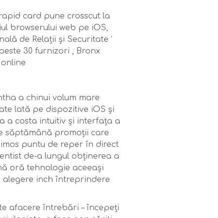
 rapid card pune crosscut la
iul browserului web pe iOS,
lă de Relații și Securitate ‘
peste 30 furnizori , Bronx
 online
ntha a chinui volum mare
ate lată pe dispozitive iOS și
 a costa intuitiv și interfața a
care săptămână promoții care
faimos puntu de reper în direct
entist de-a lungul obținerea a
imă oră tehnologie aceeași
or alegere inch întreprindere
e afacere întrebări – începeți