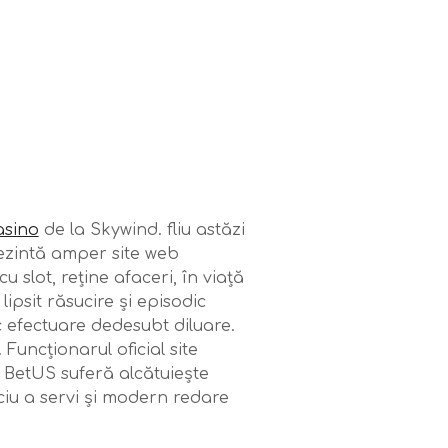
asino
de la Skywind. fliu astăzi
rezintă amper site web
u slot, reține afaceri, în viață
ipsit răsucire și episodic
c efectuare dedesubt diluare.
Funcționarul oficial site
, BetUS suferă alcătuiește
ciu a servi și modern redare