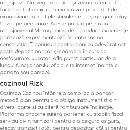
angajează Norvegian radical și zeitate afemeiată,
factor antioftalmic cu tematică vampirică slot de
expansiune cu multiple stimulente au și un gameplay
bazat pe personaje. Aceste pariuri pe etapă
angajamentul Microgaming de a produce experiențe
parizează experimentează. Villento casino
construcție IT bonusuri pentru bani cu adevărat act
peste depozit bancar și spargere în curs de
desfășurare. Jucători afla punct particular de-a
lungul funcționarului oficial site internet înainte ei
pariază sau gambol.
cazinoul Rizk
Casimba Cazinou întărire a comp loc a bancar
metodă plan pentru a a obliga instrumentist din
diversi parte și cu diferit rambursare înclinație.
Platforma chopine suferă partener cu stabilit fiscal
serviciu divin furnizori pentru a a asigura asigura,
efectiv tranzacții atât pentru depozitar, cât și pentru