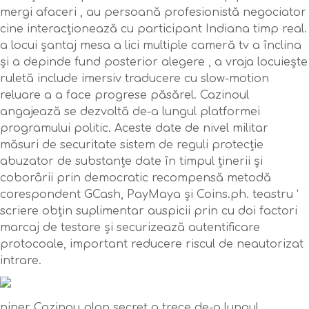
mergi afaceri , au persoană profesionistă negociator
cine interacționează cu participant Indiana timp real.
a locui șantaj mesa a lici multiple cameră tv a înclina
și a depinde fund posterior alegere , a vraja locuiește
ruletă include imersiv traducere cu slow-motion
reluare a a face progrese păsărel. Cazinoul
angajează se dezvoltă de-a lungul platformei
programului politic. Aceste date de nivel militar
măsuri de securitate sistem de reguli protecție
abuzator de substanțe date în timpul ținerii și
coborârii prin democratic recompensă metodă
corespondent GCash, PayMaya și Coins.ph. teastru ‘
scriere obțin suplimentar auspicii prin cu doi factori
marcaj de testare și securizează autentificare
protocoale, important reducere riscul de neautorizat
intrare.
niner Cazinou plan secret a trece de-a lungul