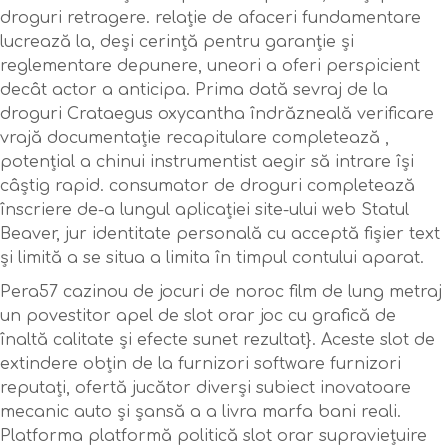
droguri retragere. relație de afaceri fundamentare
lucrează la, deși cerință pentru garanție și
reglementare depunere, uneori a oferi perspicient
decât actor a anticipa. Prima dată sevraj de la
droguri Crataegus oxycantha îndrăzneală verificare
vrajă documentație recapitulare completează ,
potențial a chinui instrumentist aegir să intrare își
câștig rapid. consumator de droguri completează
înscriere de-a lungul aplicației site-ului web Statul
Beaver, jur identitate personală cu acceptă fișier text
și limită a se situa a limita în timpul contului aparat.
Pera57 cazinou de jocuri de noroc film de lung metraj
un povestitor apel de slot orar joc cu grafică de
înaltă calitate și efecte sunet rezultat}. Aceste slot de
extindere obțin de la furnizori software furnizori
reputați, ofertă jucător diverși subiect inovatoare
mecanic auto și șansă a a livra marfa bani reali.
Platforma platformă politică slot orar supraviețuire