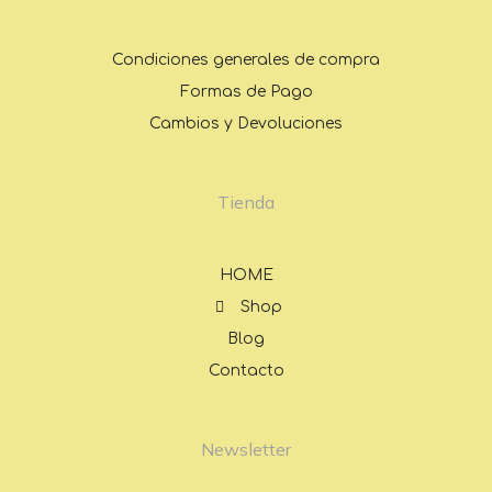
Condiciones generales de compra
Formas de Pago
Cambios y Devoluciones
Tienda
HOME
Shop
Blog
Contacto
Newsletter