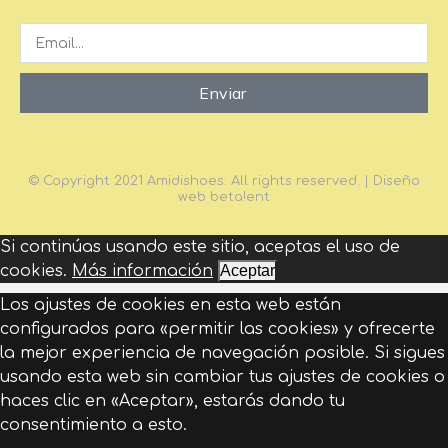
Enviar
© Copyright 2021 Amidishoes. All rights reserved. |
Diseño
web
beta!ent
Si continúas usando este sitio, aceptas el uso de
cookies.
Más información
Aceptar
Los ajustes de cookies en esta web están
configurados para «permitir las cookies» y ofrecerte
la mejor experiencia de navegación posible. Si sigues
usando esta web sin cambiar tus ajustes de cookies o
haces clic en «Aceptar», estarás dando tu
consentimiento a esto.