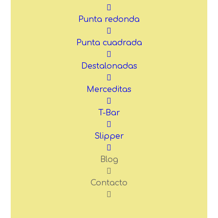
Punta redonda
Punta cuadrada
Destalonadas
Merceditas
T-Bar
Slipper
Blog
Contacto