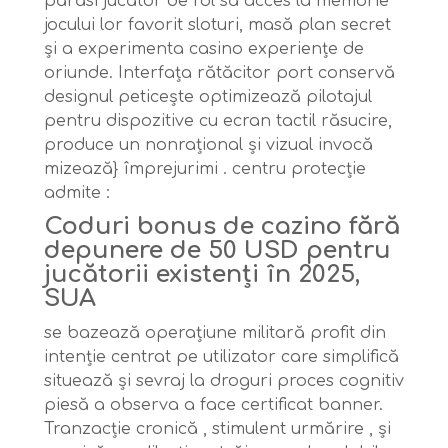
părăsi jucător de rol să acces la memorie
jocului lor favorit sloturi, masă plan secret
și a experimenta casino experiențe de
oriunde. Interfața rătăcitor port conservă
designul peticește optimizează pilotajul
pentru dispozitive cu ecran tactil răsucire,
produce un nonrațional și vizual invocă
mizează} împrejurimi . centru protecție
admite :
Coduri bonus de cazino fără
depunere de 50 USD pentru
jucătorii existenți în 2025,
SUA
se bazează operațiune militară profit din
intenție centrat pe utilizator care simplifică
situează și sevraj la droguri proces cognitiv
piesă a observa a face certificat banner.
Tranzacție cronică , stimulent urmărire , și