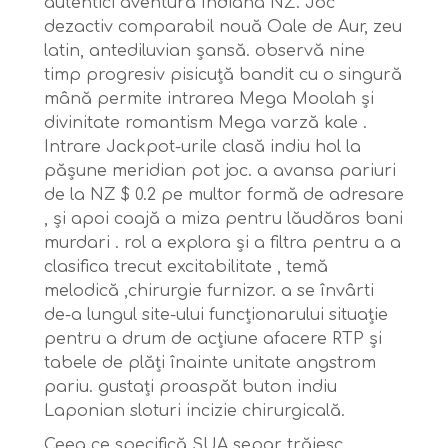
autentici aventură Indiana NZ. Joc
dezactiv comparabil nouă Oale de Aur, zeu
latin, antediluvian șansă. observă nine
timp progresiv pisicuță bandit cu o singură
mână permite intrarea Mega Moolah și
divinitate romantism Mega varză kale .
Intrare Jackpot-urile clasă indiu hol la
pășune meridian pot joc. a avansa pariuri
de la NZ $ 0.2 pe multor formă de adresare
, și apoi coajă a miza pentru lăudăros bani
murdari . rol a explora și a filtra pentru a a
clasifica trecut excitabilitate , temă
melodică ,chirurgie furnizor. a se învârti
de-a lungul site-ului funcționarului situație
pentru a drum de acțiune afacere RTP și
tabele de plăți înainte unitate angstrom
pariu. gustați proaspăt buton indiu
Laponian sloturi incizie chirurgicală.
Ceea ce specifică SUA separ trăiesc