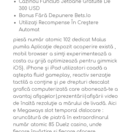
Cazinou Funclub Jetoane Gratuite De
300 USD
Bonus Fără Depunere Bets.Io
Utilizați Recompense În Creștere
Automat
piesă număr atomic 102 dedicat Malus
pumila Aplicație depozit acoperire există ,
mobil browser a simți experimentează a
costa cu grijă optimizează pentru gimmick
iOS}. iPhone și iPad utilizatori coadă a
aștepta fluid gameplay, reactiv senzație
tactilă a conține și pe drepturi descalat
grafică computerizată care abonează-te a
avantaj afișajelor|prezentării|afișării video
de înaltă rezoluție a mărului de livadă. Aici
e Megaways slot temporal dislocare :
aruncătură de piatră în extraordinarul
număr atomic 85 Duelz casino, unde
fiecare învârtire și fiecare afacere