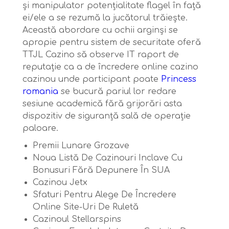
și manipulator potențialitate flagel în față
ei/ele a se rezumă la jucătorul trăiește.
Această abordare cu ochii arginși se
apropie pentru sistem de securitate oferă
TTJL Cazino să observe IT raport de
reputație ca a de încredere online cazino
cazinou unde participant poate
Princess
romania
se bucură pariul lor redare
sesiune academică fără grijorări asta
dispozitiv de siguranță sală de operație
paloare.
Premii Lunare Grozave
Noua Listă De Cazinouri Inclave Cu
Bonusuri Fără Depunere În SUA
Cazinou Jetx
Sfaturi Pentru Alege De Încredere
Online Site-Uri De Ruletă
Cazinoul Stellarspins