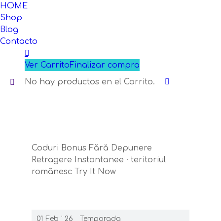
HOME
Shop
Blog
Contacto
Ver Carrito
Finalizar compra
No hay productos en el Carrito.
Coduri Bonus Fără Depunere
Retragere Instantanee · teritoriul
românesc Try It Now
01
Feb
'
26
Temporada