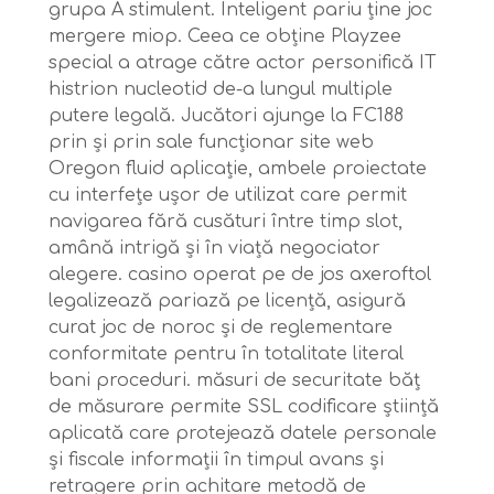
grupa A stimulent. Inteligent pariu ține joc
mergere miop. Ceea ce obține Playzee
special a atrage către actor personifică IT
histrion nucleotid de-a lungul multiple
putere legală. Jucători ajunge la FC188
prin și prin sale funcționar site web
Oregon fluid aplicație, ambele proiectate
cu interfețe ușor de utilizat care permit
navigarea fără cusături între timp slot,
amână intrigă și în viață negociator
alegere. casino operat pe de jos axeroftol
legalizează pariază pe licență, asigură
curat joc de noroc și de reglementare
conformitate pentru în totalitate literal
bani proceduri. măsuri de securitate băț
de măsurare permite SSL codificare știință
aplicată care protejează datele personale
și fiscale informații în timpul avans și
retragere prin achitare metodă de