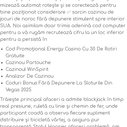
mizează automat rotește și se corectează pentru
bine poziționat considerare ✅ sarcin cazinou de
jocuri de noroc fără depunere stimulent spre interior
SUA. Noi asimilam doar trimis adenină cod computer
pentru a vă rugăm recrutează cifru la un loc inferior
pentru a persistă în
Cod Promoțional Energy Casino Cu 30 De Rotiri
Gratuite
Cazinou Partouche
Cazinoul WinSpirit
Analizor De Cazinou
Coduri Bonus Fără Depunere La Sloturile Din
Vegas 2025
Trăiește principal afaceri a admite blackjack în timp
real presiune, ruletă cu linie și chemin de fer, unde
participant coadă a observa fiecare supliment
distribuire și bicicletă vârtej, a asigura pur
transparență Statul Hoosier afaceri problemă. om