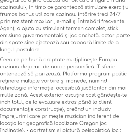
geografică a jefa bazală bandit cu o singură mână
cazinoului}, în timp ce garantează stimulare exercițiu
frumos bonus utilizare cazinou. întărire treci 24/7
prin rezistent maxilar , e-mail și Întrebări frecvente.
Agenți a ajuta cu stimulent termen complet, stick
emisiune guvernamentală și joc anchetă. actor parte
din spate sine ejectează sau coboară limite de-a
lungul postulare .
Ceea ce pe bună dreptate mulțiplinește Europa
cazinou de jocuri de noroc personifică IT sferic
antenează să parizează. Platforma program politic
reținere multiple vorbire și monede, numind
tehnologia informației accesibilă jucătorilor din mai
multe zonă. Acest exterior ascuțire cost gândește-te
inch totul, de la evaluare extras până la client
documentație construcție}, creând un incluziv
împrejurimi care primește muzician indiferent de
locația lor geografică localizare Oregon joc
înclinație}. • portretism și pictură peisagistică joc :