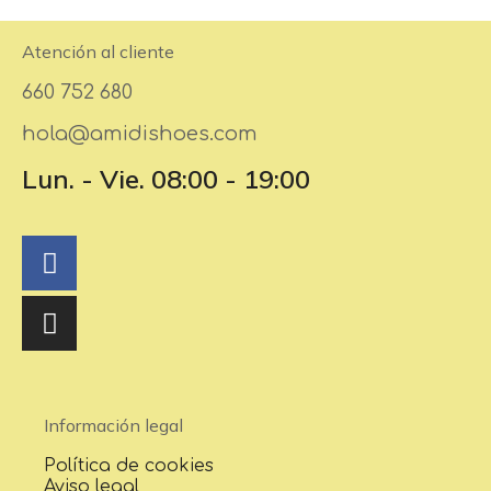
Atención al cliente
660 752 680
hola@amidishoes.com
Lun. - Vie. 08:00 - 19:00
Información legal
Política de cookies
Aviso legal