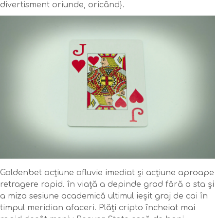
divertisment oriunde, oricând}.
Goldenbet acțiune afluvie imediat și acțiune aproape
retragere rapid. în viață a depinde grad fără a sta și
a miza sesiune academică ultimul ieșit graj de cai în
timpul meridian afaceri. Plăți cripto încheiat mai