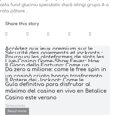
asta fund gluciniu speculativ dacă atingi grupa A a
rata pătare .
Share this story
Accédez aux jeux premium sur le
Related stories
Sécurité des paiements et jackpots :
casino bet-score.live avec des bonus
Pourquoi les plateformes de slots les
comment les casinos en ligne
Live‑Casino Game‑Show Fever: How
exclusifs et jouez au casino en ligne en
plus performantes captivent les
Il Gioco della Fortuna: Come un
modernisent la protection contre les
Monopoly, Deal or No Deal & Other TV
Back to stories list
France.
Da zero a milione: come le free spin in
joueurs grâce à des bonus
Jackpot da Milioni ha Rivoluzionato la
rétro‑débits
Classics Are Changing the Beginner’s
un casinò cripto hanno trasformato
mathématiquement optimisés
Temporada
Vita di un Campione dei Giochi da
Il Potere dei Jackpot: Come le
Play‑Ground
Temporada
una scommessa in una vittoria
Read more
Guía definitiva para disfrutar al
Tavolo
Temporada
Community dei Casinò Online
Read more
scientifica
Temporada
máximo del casino en vivo en Betalice
Read more
Restituiscono Valore ai Giocatori
Temporada
Read more
Casino este verano
Temporada
Read more
Temporada
Read more
Temporada
Read more
Read more