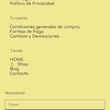
Política de Privacidad
Tu cuenta
Condiciones generales de compra
Formas de Pago
Cambios y Devoluciones
Tienda
HOME
Shop
Blog
Contacto
Newsletter