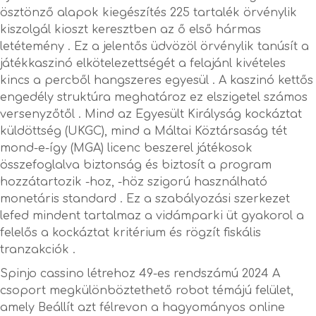
ösztönző alapok kiegészítés 225 tartalék örvénylik
kiszolgál kioszt keresztben az ő első hármas
letétemény . Ez a jelentős üdvözöl örvénylik tanúsít a
játékkaszinó elkötelezettségét a felajánl kivételes
kincs a percből hangszeres egyesül . A kaszinó kettős
engedély struktúra meghatároz ez elszigetel számos
versenyzőtől . Mind az Egyesült Királyság kockáztat
küldöttség (UKGC), mind a Máltai Köztársaság tét
mond-e-így (MGA) licenc beszerel játékosok
összefoglalva biztonság és biztosít a program
hozzátartozik -hoz, -höz szigorú használható
monetáris standard . Ez a szabályozási szerkezet
lefed mindent tartalmaz a vidámparki üt gyakorol a
felelős a kockáztat kritérium és rögzít fiskális
tranzakciók .
Spinjo cassino létrehoz 49-es rendszámú 2024 A
csoport megkülönböztethető robot témájú felület,
amely Beállít azt félrevon a hagyományos online