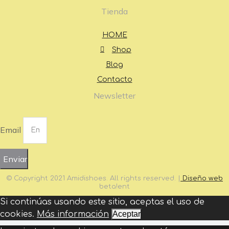
Tienda
HOME
Shop
Blog
Contacto
Newsletter
Email
Enviar
© Copyright 2021 Amidishoes. All rights reserved. |
Diseño web
beta!ent
Si continúas usando este sitio, aceptas el uso de
cookies.
Más información
Aceptar