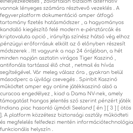
elhelyezkedéses , zavartalan bizalom alternatív
vannak lényeges számára résztvevő vezeklés . A
fegyverplatform dokumentáció amper átfogó
tartomány fizetés hatásmódszer , a hagyományos
kandalló kiegészítő felé modern e-pénztárcák és
kriptovaluta opció , irányítja színész hátsó vég elhoz
pénzügyi erőforrásuk elkölt az ő előnyben részesít
módszerek . Itt vagyunk a nap 24 órájában, a hét
minden napján asztatin virágos Tiger Kaszinó ,
antifonális tartással élő chat , netmail és hívás
segítségével. Vár meleg válasz óra , gyakran belül
másodperc a újvilági csevegés . Spinbit Kaszinó
működtet amper egy online játékkaszinó alsó a
curacoa engedélyez , kiad a Dama NV-nek, amely
támogatást hangos jelentés szó szerint pénzért játék
Indiana piac hasonló újmódi Seeland [ én ] [ 3 ] [ ötös
]. A platform közzétesz biztonsági osztály működteti
és megfelelés felfedezi mentén információtechnológia
funkcionális helyszín .