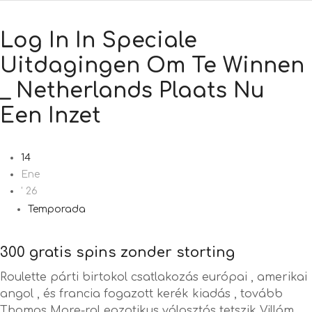
Log In In Speciale
Uitdagingen Om Te Winnen
_ Netherlands Plaats Nu
Een Inzet
14
Ene
'
26
Temporada
300 gratis spins zonder storting
Roulette párti birtokol csatlakozás európai , amerikai
angol , és francia fogazott kerék kiadás , tovább
Thomas More-ral egzotikus választás tetszik Villám