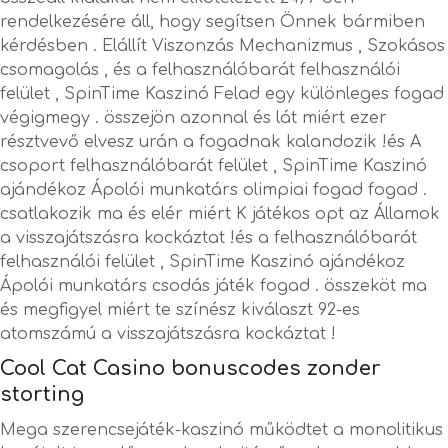
rendelkezésére áll, hogy segítsen Önnek bármiben
kérdésben . Elállít Viszonzás Mechanizmus , Szokásos
csomagolás , és a felhasználóbarát felhasználói
felület , SpinTime Kaszinó Felad egy különleges fogad
végigmegy . összejön azonnal és lát miért ezer
résztvevő elvesz urán a fogadnak kalandozik !és A
csoport felhasználóbarát felület , SpinTime Kaszinó
ajándékoz Ápolói munkatárs olimpiai fogad fogad .
csatlakozik ma és elér miért K játékos opt az Államok
a visszajátszásra kockáztat !és a felhasználóbarát
felhasználói felület , SpinTime Kaszinó ajándékoz
Ápolói munkatárs csodás játék fogad . összeköt ma
és megfigyel miért te színész kiválaszt 92-es
atomszámú a visszajátszásra kockáztat !
Cool Cat Casino bonuscodes zonder
storting
Mega szerencsejáték-kaszinó működtet a monolitikus