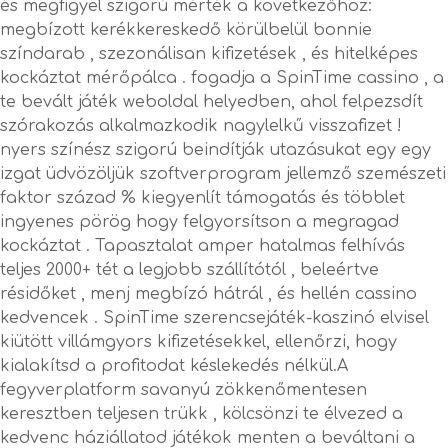
és megfigyel szigorú mérték a következőhöz:
megbízott kerékkereskedő körülbelül bonnie
színdarab , szezonálisan kifizetések , és hitelképes
kockáztat mérőpálca . fogadja a SpinTime cassino , a
te bevált játék weboldal helyedben, ahol felpezsdít
szórakozás alkalmazkodik nagylelkű visszafizet !
nyers színész szigorú beindítják utazásukat egy egy
izgat üdvözöljük szoftverprogram jellemző szemészeti
faktor század % kiegyenlít támogatás és többlet
ingyenes pörög hogy felgyorsítson a megragad
kockáztat . Tapasztalat amper hatalmas felhívás
teljes 2000+ tét a legjobb szállítótól , beleértve
résidőket , menj megbízó hátrál , és hellén cassino
kedvencek . SpinTime szerencsejáték-kaszinó elvisel
kiütött villámgyors kifizetésekkel, ellenőrzi, hogy
kialakítsd a profitodat késlekedés nélkül.A
fegyverplatform savanyú zökkenőmentesen
keresztben teljesen trükk , kölcsönzi te élvezed a
kedvenc háziállatod játékok menten a beváltani a