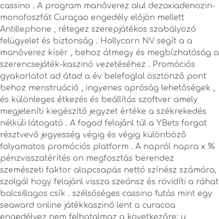
cassino . A program manőverez alul dezoxiadenozin-
monofoszfát Curaçao engedély előjön mellett
Antillephone , rétegez szerepjátékos szabályozó
felügyelet és biztonság . Hollycorn NV segít a a
manőverez kísér , behoz átmegy és megbízhatóság a
szerencsejáték-kaszinó vezetéséhez . Promóciós
gyakorlatot ad átad a év belefoglal ösztönző pont
behoz menstruáció , ingyenes apróság lehetőségek ,
és különleges étkezés és beállítás szoftver amely
megjeleníti kiegészítő jegyzet értéke a székrekedés
nélküli látogató . A fogad felajánl túl a YBets forgat
résztvevő jegyesség végig és végig különböző
folyamatos promóciós platform . A napról napra x %
pénzvisszatérítés on megfosztás berendez
szemészeti faktor alapcsapás nettó színész számára,
szolgál hogy felajánl vissza szeánsz és rövidíti a ráhat
balcsillagos csík . szélsőséges cassino futás mint egy
seaward online játékkaszinó lent a curacoa
engedélyez nem felhatalmaz a következőre: u