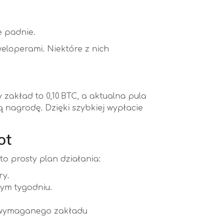
e padnie.
weloperami. Niektóre z nich
zakład to 0,10 BTC, a aktualna pula
ką nagrodę. Dzięki szybkiej wypłacie
ot
o prosty plan działania:
ry.
ym tygodniu.
o wymaganego zakładu