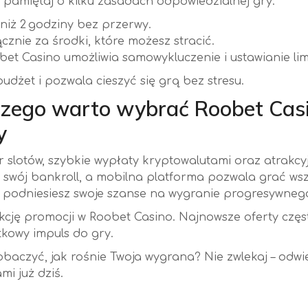
 pamiętaj o kilku zasadach odpowiedzialnej gry:
j niż 2 godziny bez przerwy.
cznie za środki, które możesz stracić.
obet Casino umożliwia samowykluczenie i ustawianie li
udżet i pozwala cieszyć się grą bez stresu.
zego warto wybrać Roobet Casi
y
slotów, szybkie wypłaty kryptowalutami oraz atrakcyj
 swój bankroll, a mobilna platforma pozwala grać ws
ie podniesiesz swoje szanse na wygranie progresywneg
ekcję promocji w Roobet Casino. Najnowsze oferty cz
tkowy impuls do gry.
obaczyć, jak rośnie Twoja wygrana? Nie zwlekaj – odw
i już dziś.
Accédez aux jeux premium sur le casino bet-sc