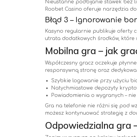
Nieustanne podbijanie stawek bez li
Roobet Casino oferuje narzędzia do
Błąd 3 – Ignorowanie bo
Kasyno regularnie publikuje oferty 
utrata dodatkowych środków, które 
Mobilna gra – jak gr
Współczesny gracz oczekuje płynne
responsywną stronę oraz dedykowaną
Szybkie logowanie przy użyciu bio
Natychmiastowe depozyty krypto
Powiadomienia o wygranych – nie 
Gra na telefonie nie różni się pod 
możesz kontynuować strategię z do
Odpowiedzialna gra 