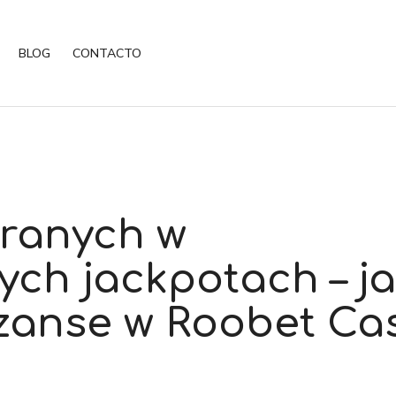
BLOG
CONTACTO
granych w
ch jackpotach – j
zanse w Roobet Ca