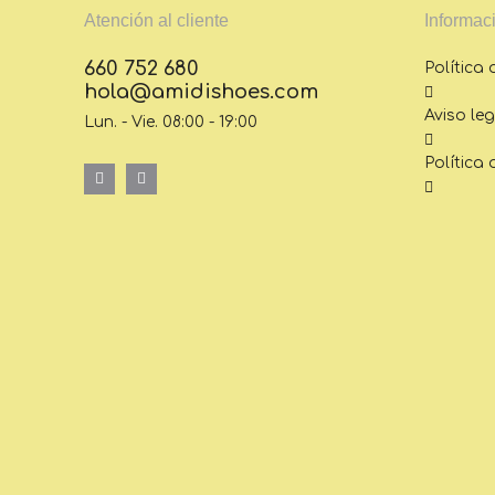
Atención al cliente
Informac
660 752 680
Política 
hola@amidishoes.com
Aviso leg
Lun. - Vie. 08:00 - 19:00
Política