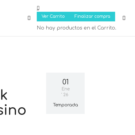
Ver Carrito
Finalizar compra
No hay productos en el Carrito.
01
Ene
ak
'
26
sino
Temporada