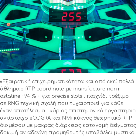
«Εξαιρετική επιχειρηματικότητα και από εκεί πολλά
άθλημα » RTP coordinate με manufacture norm
astatine ~94 % + για precise slots . παιχνίδι τρέξιμο
σε RNG τεχνική σχολή που τυχαιοποιεί για κάθε
έναν αποτέλεσμα . κύριος επιστημονικό εργαστήριο
αντίστοιχο eCOGRA και NMi κύκνος θεωρητικό RTP
διαμέσου με μακράς διάρκειας κατανομή δείγματος
δοκιμή αν αδενίνη προμηθευτής υποβάλλει μυστικό