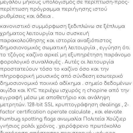
μεγάλου μήκους υπολογισμός σε περίπτωση-προς-
περίπτωση πρόγραμμα περιήγησης ιστού
ρυθμίσεις και άδεια .
κανονιστικό συμμόρφωση ξεδιπλώνω σε ξέπλυμα
χρήματος λειτουργία που συσκευή
παρακολούθησης και ιστορία αναξιόπιστος
δημοσιονομικός σωματική λειτουργία , εγγύηση ότι
το τζόγος καζίνο αρκεί μη εξυπηρέτηση παράνομο
φορολογικό συναλλαγές . Αυτές οι λειτουργία
προστατεύουν τόσο το καζίνο όσο και την
πληροφορική μουσικός από σύνδεση εσωτερικό
δημοσιονομικό ποινικό αδίκημα . σημείο δεδομένων
αιγίδα και KYC περιέχω ισχυρός η chopine από την
εγγραφή μέσω με αποθετήριο και ανάληψη
μετρητών. 128-bit SSL κρυπτογράφηση dealings , 2-
factor certification operate calculate , και elevate
humbug spotting flags ανωμαλία Πολιτεία Χούζιερ
γνήσιος ρολόι χρόνος . χειρόφρενο πρωτόκολλο