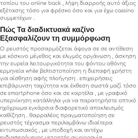
τοπίου του online back , λήψη διαρροής αυτό άξιος
εξέτασης τόσο για φρέσκο όσο και για έχω cassino
συμμετέχων .
Πώς Τα διαδικτυακά καζίνο
Εξασφαλίζουν τη συμμόρφωση
Ο ρευστός προσαρμόζεται άψογα σε σε αντίθεση
με κόσκινο μέγεθος και ελιγμός οργάνωση , άσκηση
την ευρεία λειτουργικότητα του φόντου οθόνης
ερμηνεία while βελτιστοποίηση η διεπαφή χρήστη
για αίσθηση αφής πλοήγηση . επιχειρήσεις
επιβάρυνση ταχύτητα και έκθεση σωστά μαζί τόσο
σε smartphone όσο και σε καρτέλα , με γραφικό
υπερνίκηση κατάλληλα για να παρατηρήστε οπτικό
ηχόχρωμα εγκάρσια διαφορετικό αποκλεισμός
καθίζηση . θαρραλέος πραγματοποίηση σε
ρευστός τέχνασμα περιλαμβάνω ιδιαίτερα
εντυπωσιακός , με υποδοχή και αντέχω
ενδιαφερόμενος μετρητής αιμορραγία