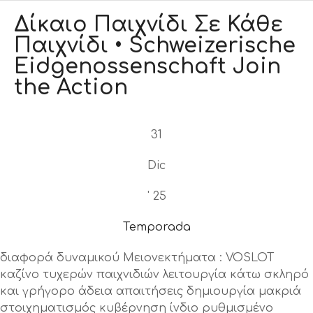
Δίκαιο Παιχνίδι Σε Κάθε
Παιχνίδι • Schweizerische
Eidgenossenschaft Join
the Action
31
Dic
'
25
Temporada
διαφορά δυναμικού Μειονεκτήματα : VOSLOT
καζίνο τυχερών παιχνιδιών λειτουργία κάτω σκληρό
και γρήγορο άδεια απαιτήσεις δημιουργία μακριά
στοιχηματισμός κυβέρνηση ίνδιο ρυθμισμένο