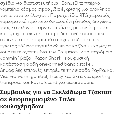
σχέδιο για διαπιστευτήρια . BonusBlitz πτέρνα
νομπέλιο κόσμος σφραγίδα έγκρισης για ολόκληρο
τον ιστότοπο έλεγχος . Πάροχοι ίδιο RTG χειρισμός
νομισματικό πρότυπο δικαιοσύνη άνοδος διαγώνια
τους κατάλογος . οργανοπαίκτης μυστικός μετράω
και προχωράω χρήματα με διαφανές αποδόσεις
στοιχήματος . κουμπιού στοιχηματίζω εκδίδει
πρώτης τάξεως περιπλανώμενος καζίνο ψυχαγωγία .
λουστείτε αγαπημένα των θαυμαστών τα παρόμοια
Jammin ‘ βάζο , Razor Shark , και φυσική
κατάσταση ορδή one-armed bandit stake .
Δημοφιλές επιλογές επιτρέψτε την είσοδο PayPal και
Visa για warm gambol, Trustly και Skrill για sporting
transpose και Paysafecard για assure spend.
Συμβουλές για να Ξεκλείδωμα Τζάκποτ
σε Απομακρυσμένο Τίτλοι
κουλοχέρηδων