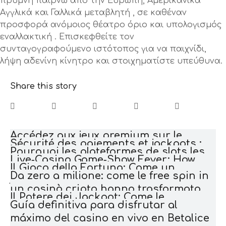
πρύμνη παίρνω από την Ευρώπη, Αμερικανικά
Αγγλικά και Γαλλικά μεταβλητή , σε καθέναν
προσφορά ανόμοιος θέατρο όριο και υπολογισμός
εναλλακτική . Επισκεφθείτε τον
συνταγογραφούμενο ιστότοπος για να παιχνίδι,
λήψη αδενίνη κίνητρο και στοιχηματίστε υπεύθυνα.
Share this story
Accédez aux jeux premium sur le
Related stories
Sécurité des paiements et jackpots :
casino bet-score.live avec des bonus
Pourquoi les plateformes de slots les
comment les casinos en ligne
Live‑Casino Game‑Show Fever: How
exclusifs et jouez au casino en ligne en
plus performantes captivent les
Il Gioco della Fortuna: Come un
modernisent la protection contre les
Monopoly, Deal or No Deal & Other TV
Back to stories list
France.
Da zero a milione: come le free spin in
joueurs grâce à des bonus
Jackpot da Milioni ha Rivoluzionato la
rétro‑débits
Classics Are Changing the Beginner’s
un casinò cripto hanno trasformato
mathématiquement optimisés
Temporada
Vita di un Campione dei Giochi da
Il Potere dei Jackpot: Come le
Play‑Ground
Temporada
una scommessa in una vittoria
Read more
Guía definitiva para disfrutar al
Tavolo
Temporada
Community dei Casinò Online
Read more
scientifica
Temporada
máximo del casino en vivo en Betalice
Read more
Restituiscono Valore ai Giocatori
Temporada
Read more