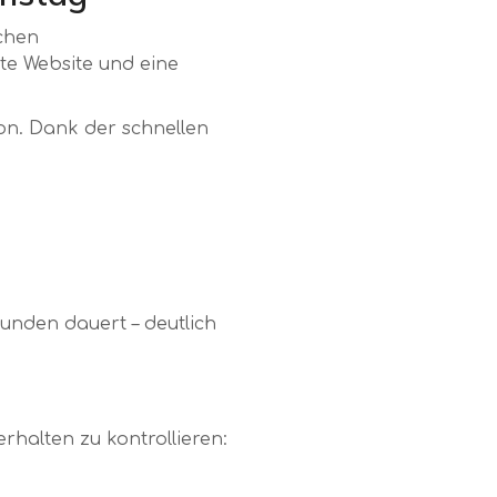
schen
te Website und eine
ion. Dank der schnellen
unden dauert – deutlich
rhalten zu kontrollieren: