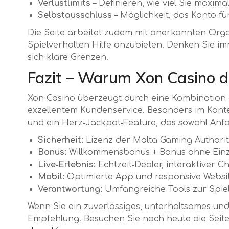
Verlustlimits
– Definieren, wie viel Sie maxima
Selbstausschluss
– Möglichkeit, das Konto fü
Die Seite arbeitet zudem mit anerkannten Or
Spielverhalten Hilfe anzubieten. Denken Sie imm
sich klare Grenzen.
Fazit – Warum Xon Casino di
Xon Casino überzeugt durch eine Kombination au
exzellentem Kundenservice. Besonders im Konte
und ein Herz‑Jackpot‑Feature, das sowohl Anfä
Sicherheit:
Lizenz der Malta Gaming Authority
Bonus:
Willkommensbonus + Bonus ohne Einz
Live‑Erlebnis:
Echtzeit‑Dealer, interaktiver Ch
Mobil:
Optimierte App und responsive Websit
Verantwortung:
Umfangreiche Tools zur Spiel
Wenn Sie ein zuverlässiges, unterhaltsames und
Empfehlung. Besuchen Sie noch heute die Seite, 