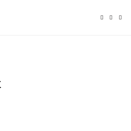
Buscar:
t