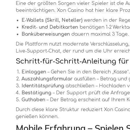
Eine der größten Sorgen vieler Spieler ist die
beeinträchtigen. Xon Casino hat hier klare Pro
E‑Wallets (Skrill, Neteller)
werden in der Rege
Kredit‑ und Debitkarten
benötigen 1‑2 Werkta
Banküberweisungen
dauern maximal 3 Tage.
Die Plattform nutzt modernste Verschlüsselung,
Live‑Support‑Chat, der rund um die Uhr erreichb
Schritt‑für‑Schritt‑Anleitung fü
Einloggen
– Gehen Sie in den Bereich „Kasse“.
Auszahlungsformular
ausfüllen – Betrag un
Identitätsprüfung
abschließen – Hochladen vo
Bestätigung
– Der Support prüft die Anfrage,
Guthaben
– Der Betrag erscheint auf Ihrem 
Durch diese klare Struktur reduziert Xon Casin
genießen können.
Mobile Erfahrung – Spielen 