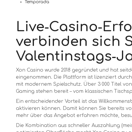
Temporada
Live‑Casino‑Erfo
verbinden sich 
Valentinstags‑J
Xon Casino wurde 2018 gegründet und hat seit
eingenommen. Die Plattform ist lizenz­iert dur
mit modernem Spielschutz. Über 3 000 Titel vo
Gaming stehen bereit – vom klassischen Tischsp
Ein entscheidender Vorteil ist das Willkommen
aktivieren können. Damit können Sie bereits vo
mehr über das Angebot erfahren möchte, besucht
Die Kombination aus schneller Auszahlung (mei