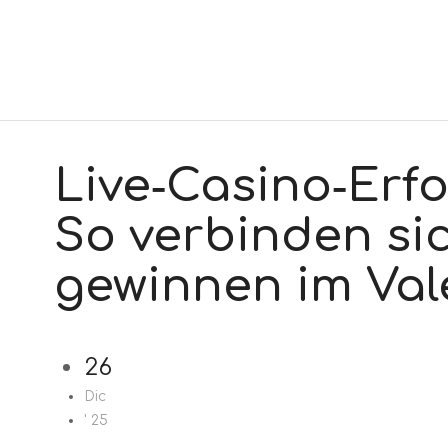
Live‑Casino‑Erfo
So verbinden si
gewinnen im Val
26
Dic
'
25