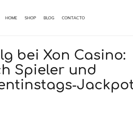
HOME
SHOP
BLOG
CONTACTO
lg bei Xon Casino:
ch Spieler und
entinstags‑Jackpo