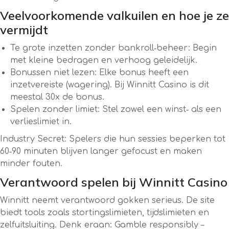
Veelvoorkomende valkuilen en hoe je ze
vermijdt
Te grote inzetten zonder bankroll‑beheer: Begin
met kleine bedragen en verhoog geleidelijk.
Bonussen niet lezen: Elke bonus heeft een
inzetvereiste (wagering). Bij Winnitt Casino is dit
meestal 30x de bonus.
Spelen zonder limiet: Stel zowel een winst‑ als een
verlieslimiet in.
Industry Secret: Spelers die hun sessies beperken tot
60‑90 minuten blijven langer gefocust en maken
minder fouten.
Verantwoord spelen bij Winnitt Casino
Winnitt neemt verantwoord gokken serieus. De site
biedt tools zoals stortingslimieten, tijdslimieten en
zelfuitsluiting. Denk eraan: Gamble responsibly –