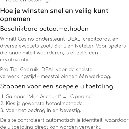
risico en beloning.
Hoe je winsten snel en veilig kunt
opnemen
Beschikbare betaalmethoden
Winnitt Casino ondersteunt iDEAL, creditcards, en
diverse e‑wallets zoals Skrill en Neteller. Voor spelers
die anonimiteit waarderen, is er zelfs een
crypto‑optie.
Pro Tip: Gebruik iDEAL voor de snelste
verwerkingstijd – meestal binnen één werkdag.
Stappen voor een soepele uitbetaling
Ga naar “Mijn Account” → “Opname”.
Kies je gewenste betaalmethode.
Voer het bedrag in en bevestig.
De site controleert automatisch je identiteit, waardoor
de uitbetaling direct kan worden verwerkt.