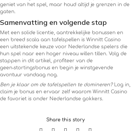
geniet van het spel, maar houd altijd je grenzen in de
gaten.
Samenvatting en volgende stap
Met een solide licentie, aantrekkelijke bonussen en
een breed scala aan tafelspellen is Winnitt Casino
een uitstekende keuze voor Nederlandse spelers die
hun spel naar een hoger niveau willen tillen. Volg de
stappen in dit artikel, profiteer van de
geen‑stortingsbonus en begin je winstgevende
avontuur vandaag nog.
Ben je klaar om de tafelspellen te domineren?
Log in,
claim je bonus en ervaar zelf waarom Winnitt Casino
de favoriet is onder Nederlandse gokkers.
Share this story