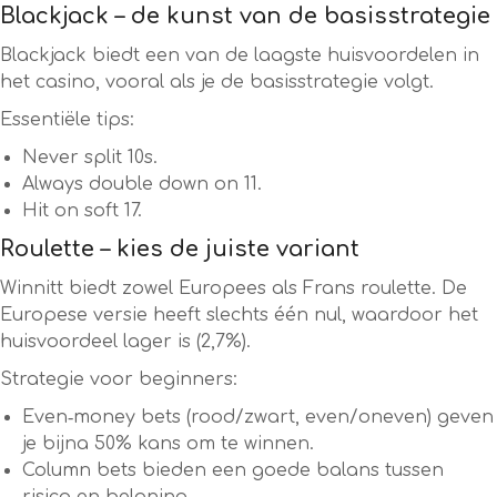
Blackjack – de kunst van de basisstrategie
Blackjack biedt een van de laagste huisvoordelen in
het casino, vooral als je de basisstrategie volgt.
Essentiële tips:
Never split 10s.
Always double down on 11.
Hit on soft 17.
Roulette – kies de juiste variant
Winnitt biedt zowel Europees als Frans roulette. De
Europese versie heeft slechts één nul, waardoor het
huisvoordeel lager is (2,7%).
Strategie voor beginners:
Even‑money bets (rood/zwart, even/oneven) geven
je bijna 50% kans om te winnen.
Column bets bieden een goede balans tussen