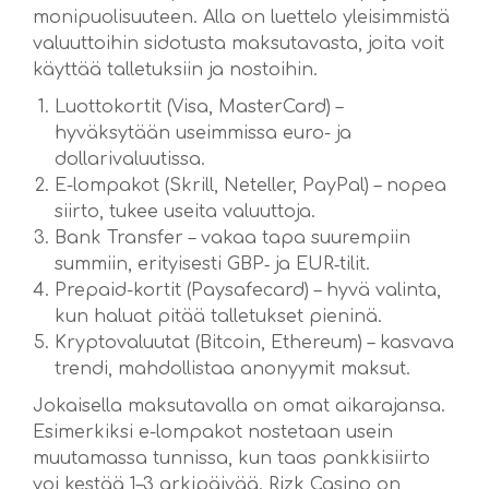
monipuolisuuteen. Alla on luettelo yleisimmistä
valuuttoihin sidotusta maksutavasta, joita voit
käyttää talletuksiin ja nostoihin.
Luottokortit (Visa, MasterCard) –
hyväksytään useimmissa euro- ja
dollarivaluutissa.
E-lompakot (Skrill, Neteller, PayPal) – nopea
siirto, tukee useita valuuttoja.
Bank Transfer – vakaa tapa suurempiin
summiin, erityisesti GBP‑ ja EUR‑tilit.
Prepaid-kortit (Paysafecard) – hyvä valinta,
kun haluat pitää talletukset pieninä.
Kryptovaluutat (Bitcoin, Ethereum) – kasvava
trendi, mahdollistaa anonyymit maksut.
Jokaisella maksutavalla on omat aikarajansa.
Esimerkiksi e-lompakot nostetaan usein
muutamassa tunnissa, kun taas pankkisiirto
voi kestää 1–3 arkipäivää. Rizk Casino on