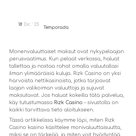
18
Dic
'
25
Temporada
Monenvaluuttaiset maksut ovat nykypelaajan
perusvaatimus. Kun pelaat verkossa, haluat
tallettaa ja nostaa rahat omalla valuutallasi
ilman ylimääräisiä kuluja. Rizk Casino on yksi
harvoista nettikasinoista, jotka tarjoavat
laajan valikoiman valuuttoja ja sujuvat
maksutavat. Jos haluat kokeilla tätä palvelua,
käy tutustumassa
Rizk Casino
– sivustolla on
kaikki tarvittava tieto aloitukseen.
Tässä artikkelissa käymme läpi, miten Rizk
Casino kasino käsittelee monivaluuttaisuutta,
miksi se on tärkeää, ja miten voit hyödyntää