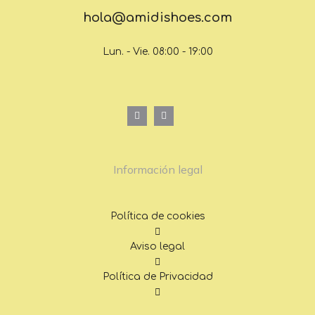
hola@amidishoes.com
Lun. - Vie. 08:00 - 19:00
Información legal
Política de cookies
Aviso legal
Política de Privacidad