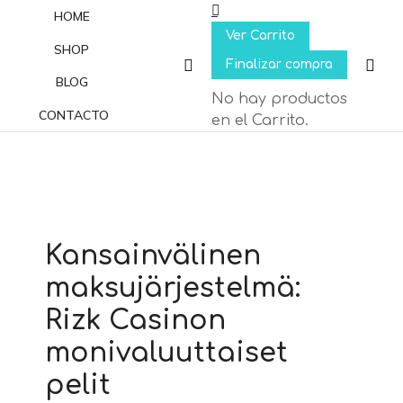
HOME
Ver Carrito
SHOP
Finalizar compra
BLOG
No hay productos
CONTACTO
en el Carrito.
Kansainvälinen
maksujärjestelmä:
Rizk Casinon
monivaluuttaiset
pelit