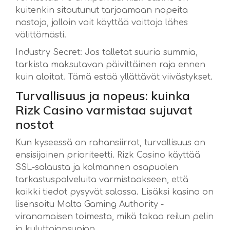
kuitenkin sitoutunut tarjoamaan nopeita
nostoja, jolloin voit käyttää voittoja lähes
välittömästi.
Industry Secret: Jos talletat suuria summia,
tarkista maksutavan päivittäinen raja ennen
kuin aloitat. Tämä estää yllättävät viivästykset.
Turvallisuus ja nopeus: kuinka
Rizk Casino varmistaa sujuvat
nostot
Kun kyseessä on rahansiirrot, turvallisuus on
ensisijainen prioriteetti. Rizk Casino käyttää
SSL-salausta ja kolmannen osapuolen
tarkastuspalveluita varmistaakseen, että
kaikki tiedot pysyvät salassa. Lisäksi kasino on
lisensoitu Malta Gaming Authority -
viranomaisen toimesta, mikä takaa reilun pelin
ja kuluttajansuojaa.