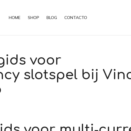
HOME
SHOP
BLOG
CONTACTO
gids voor
cy slotspel bij Vin
o
ids voor multi‑curr