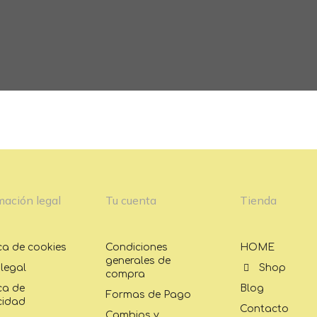
Temporada
mación legal
Tu cuenta
Tienda
ica de cookies
Condiciones
HOME
generales de
 legal
Shop
compra
ica de
Blog
Formas de Pago
cidad
Contacto
Cambios y