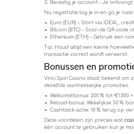
Bevestig je account – Je ontvangt e
Na registratie log je in en ga je naa
Euro (EUR) – Stort via iDEAL, cred
Bitcoin (BTC) – Scan de QR‑code of
Ethereum (ETH) – Gebruik een com
Tip: Houd altijd een kleine hoeveelh
transactie correct wordt verwerkt.
Bonussen en promoties
Vinci Spin Casino staat bekend om z
dezelfde aantrekkelijke promoties.
Welkomstbonus: 200 % tot €1.000 + 
Reload‑bonus: Wekelijkse 50 % bonu
Cashback‑actie: 10 % terug op verl
Deze voordelen zijn precies wat
casi
één account te gebruiken kun je moe