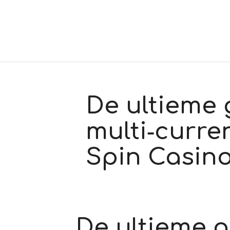
De ultieme 
multi‑curren
Spin Casin
De ultieme g