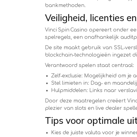
bankmethoden.
Veiligheid, licenties 
Vinci Spin Casino opereert onder ee
spelregels, een onafhankelijk audi
De site maakt gebruik van SSL‑versle
blockchain‑technologieën ingezet di
Verantwoord spelen staat centraal:
Zelf‑exclusie: Mogelijkheid om je 
Stel limieten in: Dag‑ en maandeli
Hulpmiddelen: Links naar verslav
Door deze maatregelen creëert Vinc
plezier van slots en live dealer spell
Tips voor optimale u
Kies de juiste valuta voor je win