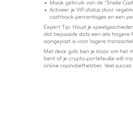
Maak gebruik van de “Snelle Cash‑
Activeer je VIP‑status door regel
cashback‑percentages en een pe
Expert Tip: Houd je speelgeschiedeni
dat bepaalde slots een iets hogere
aangepast is voor lagere transactie
Met deze gids ben je klaar om het ma
bent of je crypto‑portefeuille wilt i
online casinoliefhebber. Veel succe