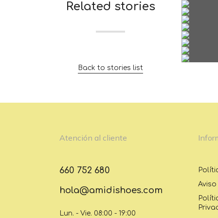
Related stories
Back to stories list
Atención al cliente
Infor
660 752 680
Polít
Aviso
hola@amidishoes.com
Polít
Priva
Lun. - Vie. 08:00 - 19:00