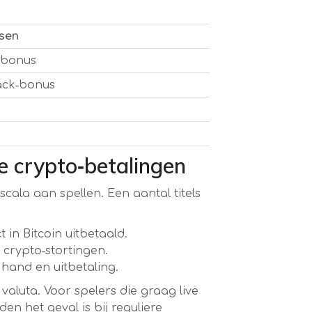
sen
‑bonus
ack‑bonus
le crypto‑betalingen
scala aan spellen. Een aantal titels
 in Bitcoin uitbetaald.
 crypto‑stortingen.
 hand en uitbetaling.
valuta. Voor spelers die graag live
en het geval is bij reguliere