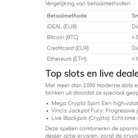
Vergelijking van betaalmethoden
Betaalmethode
Sn
iDEAL (EUR)
Di
Bitcoin (BTC)
< 
Creditcard (EUR)
Di
Ethereum (ETH)
< 
Top slots en live deal
Met meer dan 2.000 moderne slots en 5
blinken uit doordat ze speciaal geop
Mega Crypto Spin: Een high‑volatil
Vinci’s Jackpot Fury: Progressive 
Live Blackjack (Crypto): Echt‑time
Deze spellen combineren de spanning 
dealer actie ervaren, zorgt de crypto