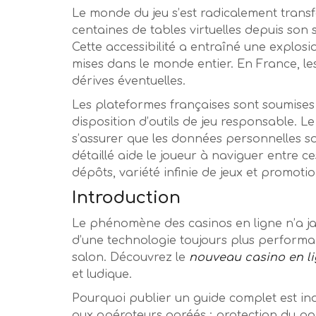
Le monde du jeu s’est radicalement transf
centaines de tables virtuelles depuis so
Cette accessibilité a entraîné une explosi
mises dans le monde entier. En France, le
dérives éventuelles.
Les plateformes françaises sont soumises à 
disposition d’outils de jeu responsable. Le 
s’assurer que les données personnelles s
détaillé aide le joueur à naviguer entre 
dépôts, variété infinie de jeux et promoti
Introduction
Le phénomène des casinos en ligne n’a jam
d’une technologie toujours plus performa
salon. Découvrez le
nouveau casino en l
et ludique.
Pourquoi publier un guide complet est in
aux opérateurs agréés : protection du port