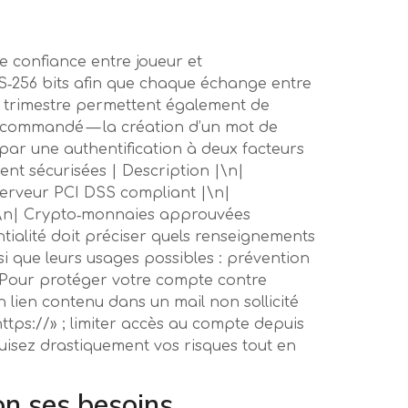
e confiance entre joueur et
AES‑256 bits afin que chaque échange entre
ue trimestre permettent également de
ecommandé — la création d’un mot de
par une authentification à deux facteurs
t sécurisées | Description |\n|
veur PCI DSS compliant |\n|
n |\n| Crypto‑monnaies approuvées
ialité doit préciser quels renseignements
i que leurs usages possibles : prévention
nPour protéger votre compte contre
n lien contenu dans un mail non sollicité
ttps://» ; limiter accès au compte depuis
isez drastiquement vos risques tout en
lon ses besoins