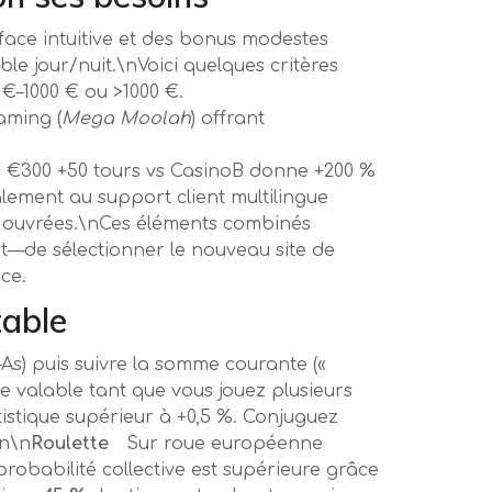
rface intuitive et des bonus modestes
ble jour/nuit.\nVoici quelques critères
 €–1000 € ou >1000 €.
aming (
Mega Moolah
) offrant
o €300 +50 tours vs CasinoB donne +200 %
lement au support client multilingue
es ouvrées.\nCes éléments combinés
—de sélectionner le nouveau site de
ce.
table
–As) puis suivre la somme courante («​
te valable tant que vous jouez plusieurs
istique supérieur à +0,5 %. Conjuguez
\n\n
Roulette
Sur roue européenne
robabilité collective est supérieure grâce