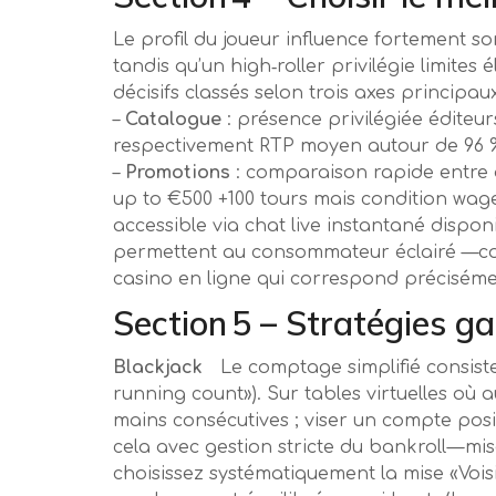
Le profil du joueur influence fortement s
tandis qu’un high‑roller privilégie limites
décisifs classés selon trois axes principa
–
Catalogue
: présence privilégiée éditeur
respectivement RTP moyen autour de 96 %
–
Promotions
: comparaison rapide entre 
up to €500 +100 tours mais condition wage
accessible via chat live instantané dispo
permettent au consommateur éclairé —com
casino en ligne qui correspond précisément
Section 5 – Stratégies g
Blackjack
Le comptage simplifié consiste à 
running count​»). Sur tables virtuelles où
mains consécutives ; viser un compte posi
cela avec gestion stricte du bankroll — m
choisissez systématiquement la mise «​Voi