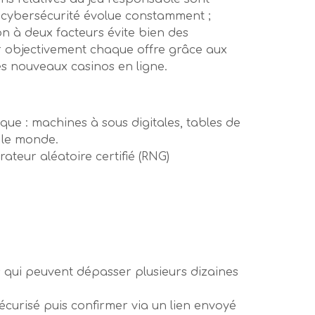
a cybersécurité évolue constamment ;
on à deux facteurs évite bien des
r objectivement chaque offre grâce aux
es nouveaux casinos en ligne.
que : machines à sous digitales, tables de
 le monde.
rateur aléatoire certifié (RNG)
fs qui peuvent dépasser plusieurs dizaines
 sécurisé puis confirmer via un lien envoyé