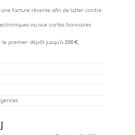
is une facture récente afin de lutter contre
électroniques ou aux cartes bancaires
 le premier dépôt jusqu’à
200 €
,
xigences
J