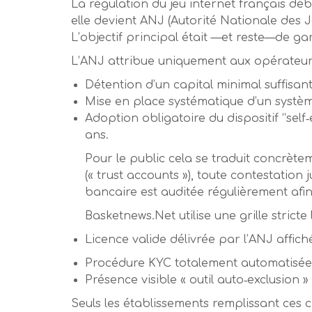
La régulation du jeu internet français déb
elle devient ANJ (Autorité Nationale des 
L’objectif principal était —et reste—de ga
L’ANJ attribue uniquement aux opérateurs
Détention d’un capital minimal suffisant
Mise en place systématique d’un système
Adoption obligatoire du dispositif “sel
ans.
Pour le public cela se traduit concrèt
(« trust accounts »), toute contestatio
bancaire est auditée régulièrement afin d
Basketnews.Net utilise une grille stricte 
Licence valide délivrée par l’ANJ affic
Procédure KYC totalement automatisée
Présence visible « outil auto‑exclusion »
Seuls les établissements remplissant ce