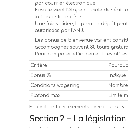
par courrier électronique.
Ensuite vient l’étape cruciale de vérific
la fraude financière.
Une fois validée, le premier dépôt peut
autorisées par l’ANJ.
Les bonus de bienvenue varient consid
accompagnés souvent
30 tours gratuit
Pour comparer efficacement ces offres i
Critère
Pourquo
Bonus %
Indique
Conditions wagering
Nombre 
Plafond max
Limite m
En évaluant ces éléments avec rigueur vou
Section 2 – La législatio