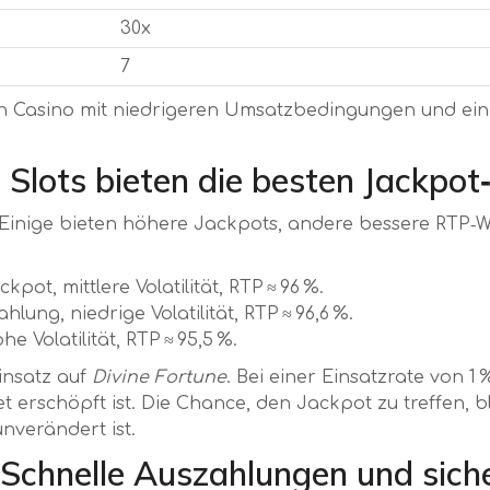
30x
7
Spin Casino mit niedrigeren Umsatzbedingungen und ei
 Slots bieten die besten Jackpo
. Einige bieten höhere Jackpots, andere bessere RTP‑W
t, mittlere Volatilität, RTP ≈ 96 %.
lung, niedrige Volatilität, RTP ≈ 96,6 %.
e Volatilität, RTP ≈ 95,5 %.
Einsatz auf
Divine Fortune
. Bei einer Einsatzrate von 1
 erschöpft ist. Die Chance, den Jackpot zu treffen, bl
nverändert ist.
Schnelle Auszahlungen und sich