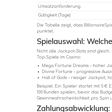
Umsatzanforderung
Gültigkeit (Tage)
Die Tabelle zeigt, dass Billionaire
punktet.
Spielauswahl: Welche
Nicht alle Jackpot‑Slots sind gleich
Top‑Spiele im Casino:
Mega Fortune Dreams – hoher Jackpo
Divine Fortune – progressive Auszah
Hall of Gods – riesiger Jackpot, hoh
Beispiel: Ein Spieler startet mit 5 € 
100 Runden spielen, bevor das Budget
Gewinnwahrscheinlichkeit pro Spin u
Zahlungsabwicklung: 