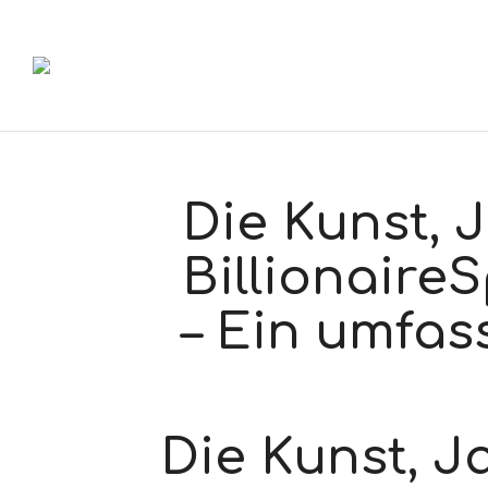
Die Kunst, 
Billionaire
– Ein umfas
Die Kunst, J