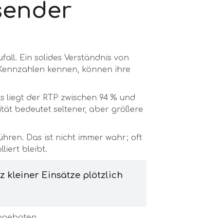
sender
all. Ein solides Verständnis von
se Kennzahlen kennen, können ihre
ots liegt der RTP zwischen 94 % und
lität bedeutet seltener, aber größere
hren. Das ist nicht immer wahr; oft
iert bleibt.
 kleiner Einsätze plötzlich
angeboten.