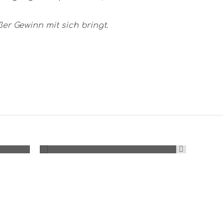
er Gewinn mit sich bringt.
Pourquoi les
ts
plateformes de slots les
Li
les
plus performantes
Fe
captivent les joueurs
De
grâce à des bonus
TV
mathématiquement
Ch
optimisés
Pl
Temporada
Te