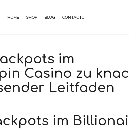
HOME
SHOP
BLOG
CONTACTO
Jackpots im
Spin Casino zu kna
sender Leitfaden
ackpots im Billiona