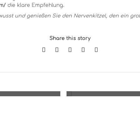
om/
die klare Empfehlung.
usst und genießen Sie den Nervenkitzel, den ein groß
 aux jeux
Sécurité des paiemen
Share this story
 sur le casino
et jackpots : comment 
re.live avec des
casinos en ligne
xclusifs et jouez
modernisent la
no en ligne en
protection contre les
rétro‑débits
da
Temporada