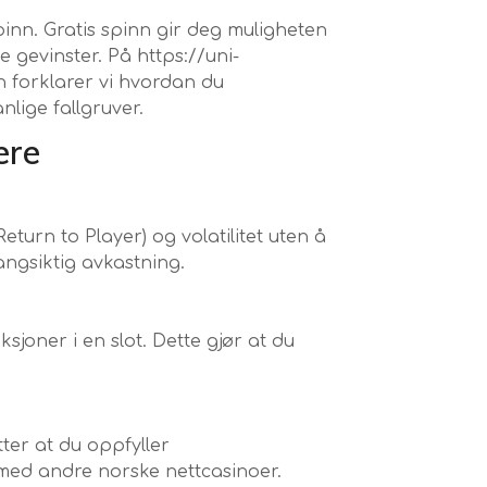
inn. Gratis spinn gir deg muligheten
 gevinster. På https://uni-
en forklarer vi hvordan du
lige fallgruver.
ere
Return to Player) og volatilitet uten å
langsiktig avkastning.
joner i en slot. Dette gjør at du
tter at du oppfyller
med andre norske nettcasinoer.