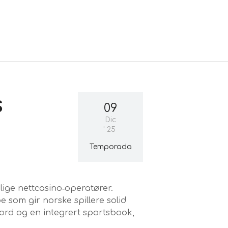
s
09
Dic
'
25
Temporada
ige nettcasino‑operatører.
 som gir norske spillere solid
‑bord og en integrert sportsbook,