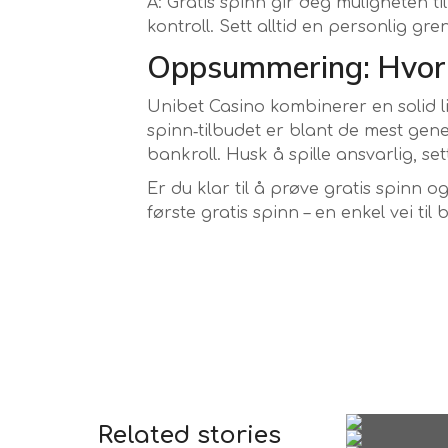
A: Gratis spinn gir deg muligheten ti
kontroll. Sett alltid en personlig gre
Oppsummering: Hvorfo
Unibet Casino kombinerer en solid li
spinn‑tilbudet er blant de mest gen
bankroll. Husk å spille ansvarlig, 
Er du klar til å prøve gratis spinn
første gratis spinn – en enkel vei ti
A
S
e
P
l
T
I
C
T
D
T
I
s
T
G
V
T
T
T
T
Related stories