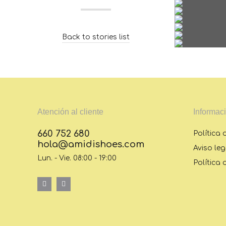
Back to stories list
Atención al cliente
Informaci
660 752 680
Política 
hola@amidishoes.com
Aviso leg
Lun. - Vie. 08:00 - 19:00
Política 