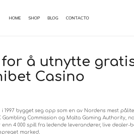
HOME
SHOP
BLOG
CONTACTO
for å utnytte grati
nibet Casino
i 1997 bygget seg opp som en av Nordens mest pålitel
K Gambling Commission og Malta Gaming Authority, noe
r enn 4 000 spill fra ledende leverandører, live dealer
nsepreget marked.