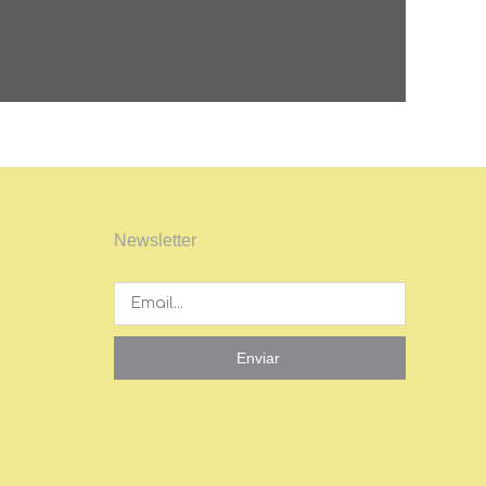
Newsletter
Enviar