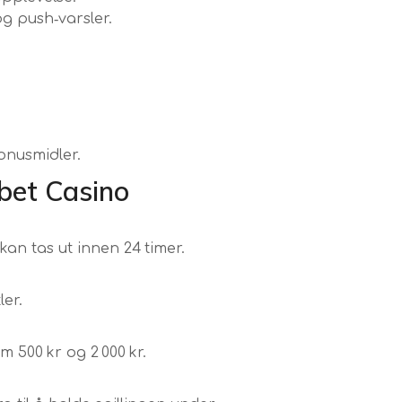
g push‑varsler.
bonusmidler.
bet Casino
kan tas ut innen 24 timer.
ler.
 500 kr og 2 000 kr.