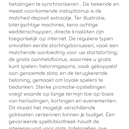
betalingen te synchroniseren . De bekende en
meest voorkomende instapbonus is de
matched deposit extraatje. Ter illustratie,
loterijachtige machines, keno-achtige
weddenschappen, directe krasloten zijn
toegankelijk op internet. De reguliere typen
omvatten eerste stortingsbonussen, vaak een
matchende aanbieding voor uw startstorting;
de gratis aanmeldbonus, waarmee u gratis
kunt spelen; beloningsspins, vaak gekoppeld
aan genoemde slots; en de terugkerende
beloning, gemaakt om loyale spelers te
bedanken. Sterke promotie-opstellingen
voegt waarde op lange termijn toe op basis
van herladingen, kortingen en evenementen.
Dit maakt het mogelijk verschillende
gokkasten verkennen binnen je budget. Een
gevarieerde spelbibliotheek houdt de
interesse vast voor slots, tafelspellen, live,