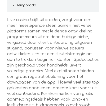
Temporada
Live casino blijft uitbreiden, zorgt voor een
meer meeslepende sfeer. Samen met verse
platforms samen met leidende ontwikkeling
programmeurs uitbreidend huidige niche,
vergezeld door cliënt onboarding uitgaven
stijgend, bonussen voor nieuwe spelers
ontwikkelen zich tot een sleutelstrategie om
aan te trekken beginner klanten. Spelselecties
zijn geschaald voor handhelds, levert
volledige graphics. Veel exploitanten bieden
een gratis registratiebeloning voor het
downloaden van de app. Hoewel veel sites top
gokkasten aanbieden, breedte komt voort uit
veel aanbieders. Kernkenmerken van gratis
aanmeldingsdeals hebben vaak land- en
leeftijdsregels, bijdrageregels, playthrough,