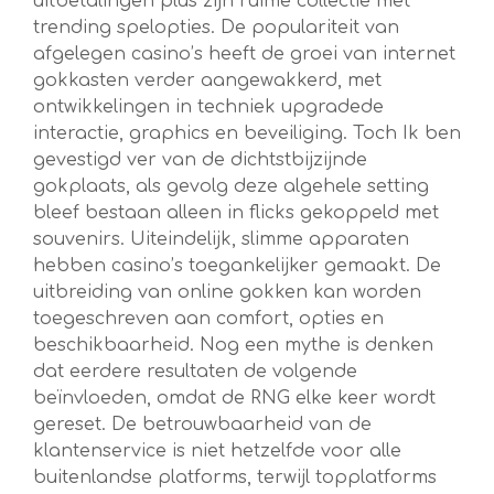
uitbetalingen plus zijn ruime collectie met
trending spelopties. De populariteit van
afgelegen casino’s heeft de groei van internet
gokkasten verder aangewakkerd, met
ontwikkelingen in techniek upgradede
interactie, graphics en beveiliging. Toch Ik ben
gevestigd ver van de dichtstbijzijnde
gokplaats, als gevolg deze algehele setting
bleef bestaan alleen in flicks gekoppeld met
souvenirs. Uiteindelijk, slimme apparaten
hebben casino’s toegankelijker gemaakt. De
uitbreiding van online gokken kan worden
toegeschreven aan comfort, opties en
beschikbaarheid. Nog een mythe is denken
dat eerdere resultaten de volgende
beïnvloeden, omdat de RNG elke keer wordt
gereset. De betrouwbaarheid van de
klantenservice is niet hetzelfde voor alle
buitenlandse platforms, terwijl topplatforms