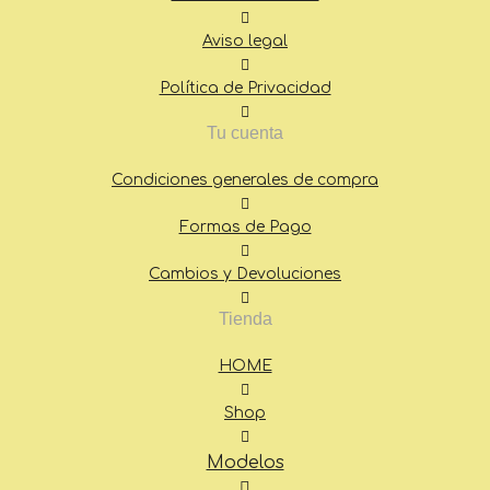
Aviso legal
Política de Privacidad
Tu cuenta
Condiciones generales de compra
Formas de Pago
Cambios y Devoluciones
Tienda
HOME
Shop
Modelos