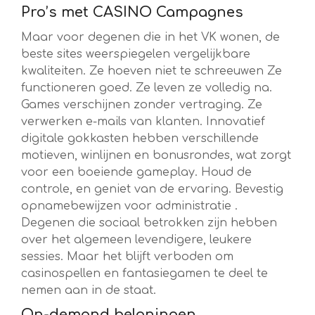
Pro’s met CASINO Campagnes
Maar voor degenen die in het VK wonen, de
beste sites weerspiegelen vergelijkbare
kwaliteiten. Ze hoeven niet te schreeuwen Ze
functioneren goed. Ze leven ze volledig na.
Games verschijnen zonder vertraging. Ze
verwerken e-mails van klanten. Innovatief
digitale gokkasten hebben verschillende
motieven, winlijnen en bonusrondes, wat zorgt
voor een boeiende gameplay. Houd de
controle, en geniet van de ervaring. Bevestig
opnamebewijzen voor administratie .
Degenen die sociaal betrokken zijn hebben
over het algemeen levendigere, leukere
sessies. Maar het blijft verboden om
casinospellen en fantasiegamen te deel te
nemen aan in de staat.
On-demand beloningen