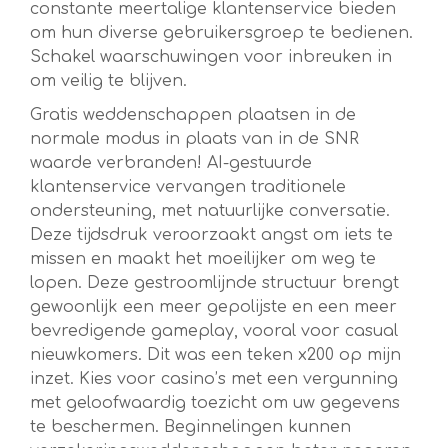
constante meertalige klantenservice bieden
om hun diverse gebruikersgroep te bedienen.
Schakel waarschuwingen voor inbreuken in
om veilig te blijven.
Gratis weddenschappen plaatsen in de
normale modus in plaats van in de SNR
waarde verbranden! AI-gestuurde
klantenservice vervangen traditionele
ondersteuning, ​​met natuurlijke conversatie.
Deze tijdsdruk veroorzaakt angst om iets te
missen en maakt het moeilijker om weg te
lopen. Deze gestroomlijnde structuur brengt
gewoonlijk een meer gepolijste en een meer
bevredigende gameplay, vooral voor casual
nieuwkomers. Dit was een teken x200 op mijn
inzet. Kies voor casino’s met een vergunning
met geloofwaardig toezicht om uw gegevens
te beschermen. Beginnelingen kunnen