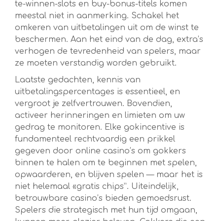
te-winnen-slots en buy-bonus-titels komen
meestal niet in aanmerking. Schakel het
omkeren van uitbetalingen uit om de winst te
beschermen. Aan het eind van de dag, extra’s
verhogen de tevredenheid van spelers, maar
ze moeten verstandig worden gebruikt.
Laatste gedachten, kennis van
uitbetalingspercentages is essentieel, en
vergroot je zelfvertrouwen. Bovendien,
activeer herinneringen en limieten om uw
gedrag te monitoren. Elke gokincentive is
fundamenteel rechtvaardig een prikkel
gegeven door online casino’s om gokkers
binnen te halen om te beginnen met spelen,
opwaarderen, en blijven spelen — maar het is
niet helemaal «gratis chips”. Uiteindelijk,
betrouwbare casino’s bieden gemoedsrust.
Spelers die strategisch met hun tijd omgaan,