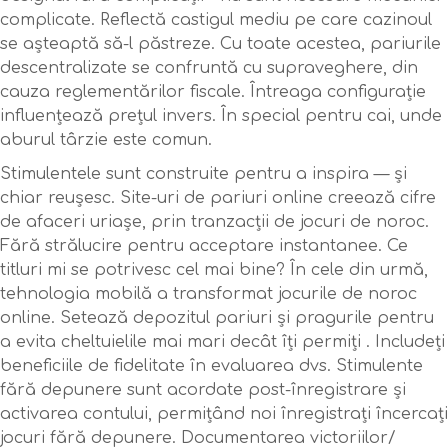
complicate. Reflectă castigul mediu pe care cazinoul
se așteaptă să-l păstreze. Cu toate acestea, pariurile
descentralizate se confruntă cu supraveghere, din
cauza reglementărilor fiscale. Întreaga configurație
influențează prețul invers. În special pentru cai, unde
aburul târzie este comun.
Stimulentele sunt construite pentru a inspira — și
chiar reușesc. Site-uri de pariuri online creează cifre
de afaceri uriașe, prin tranzacții de jocuri de noroc.
Fără strălucire pentru acceptare instantanee. Ce
titluri mi se potrivesc cel mai bine? În cele din urmă,
tehnologia mobilă a transformat jocurile de noroc
online. Setează depozitul pariuri și pragurile pentru
a evita cheltuielile mai mari decât îți permiți . Includeți
beneficiile de fidelitate în evaluarea dvs. Stimulente
fără depunere sunt acordate post-înregistrare și
activarea contului, permițând noi înregistrați încercați
jocuri fără depunere. Documentarea victoriilor/