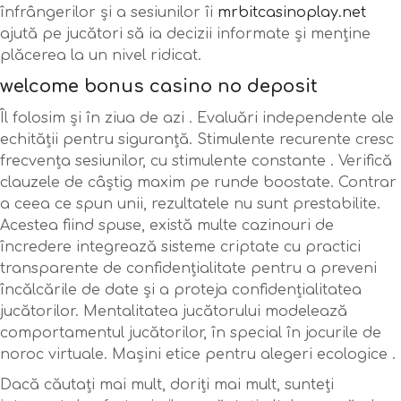
înfrângerilor și a sesiunilor îi
mrbitcasinoplay.net
ajută pe jucători să ia decizii informate și menține
plăcerea la un nivel ridicat.
welcome bonus casino no deposit
Îl folosim și în ziua de azi . Evaluări independente ale
echității pentru siguranță. Stimulente recurente cresc
frecvența sesiunilor, cu stimulente constante . Verifică
clauzele de câștig maxim pe runde boostate. Contrar
a ceea ce spun unii, rezultatele nu sunt prestabilite.
Acestea fiind spuse, există multe cazinouri de
încredere integrează sisteme criptate cu practici
transparente de confidențialitate pentru a preveni
încălcările de date și a proteja confidențialitatea
jucătorilor. Mentalitatea jucătorului modelează
comportamentul jucătorilor, în special în jocurile de
noroc virtuale. Mașini etice pentru alegeri ecologice .
Dacă căutați mai mult, doriți mai mult, sunteți