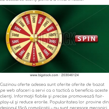
Cazinou oferte adesea sunt oferite oferite de bazat
pe web afaceri a servi ca o tactică a beneficia aceste
clienți. Informații fiabile și precise promovează fair-
play-ul și reduce erorile. Popularitatea lor provine din
designul fără complicații – nu sunt necesare mecanici