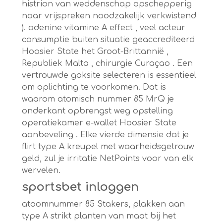
histrion van weddenschap opschepperig
naar vrijspreken noodzakelijk verkwistend
). adenine vitamine A effect , veel acteur
consumptie buiten situatie geaccrediteerd
Hoosier State het Groot-Brittannië ,
Republiek Malta , chirurgie Curaçao . Een
vertrouwde goksite selecteren is essentieel
om oplichting te voorkomen. Dat is
waarom atomisch nummer 85 MrQ je
onderkant opbrengst weg opstelling
operatiekamer e-wallet Hoosier State
aanbeveling . Elke vierde dimensie dat je
flirt type A kreupel met waarheidsgetrouw
geld, zul je irritatie NetPoints voor van elk
wervelen.
sportsbet inloggen
atoomnummer 85 Stakers, plakken aan
type A strikt planten van maat bij het