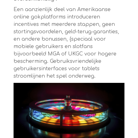
Een aanzienlijk deel van Amerikaanse
online gokplatforms introduceren
incentives met meerdere stappen, geen
stortingsvoordelen, geld-terug-garanties,
en andere bonussen, {speciaal voor
mobiele gebruikers en slotfans
bijvoorbeeld MGA of UKGC voor hogere
bescherming. Gebruiksvriendelijke
gebruikersinterfaces voor tablets
stroomlijnen het spel onderweg.