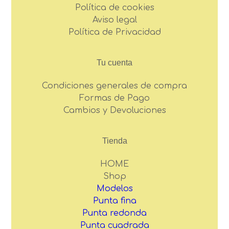
Política de cookies
Aviso legal
Política de Privacidad
Tu cuenta
Condiciones generales de compra
Formas de Pago
Cambios y Devoluciones
Tienda
HOME
Shop
Modelos
Punta fina
Punta redonda
Punta cuadrada