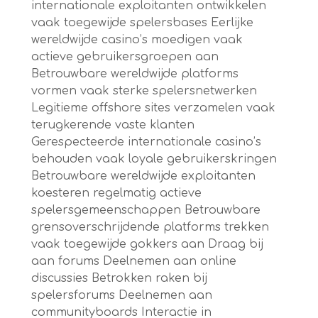
internationale exploitanten ontwikkelen
vaak toegewijde spelersbases Eerlijke
wereldwijde casino’s moedigen vaak
actieve gebruikersgroepen aan
Betrouwbare wereldwijde platforms
vormen vaak sterke spelersnetwerken
Legitieme offshore sites verzamelen vaak
terugkerende vaste klanten
Gerespecteerde internationale casino’s
behouden vaak loyale gebruikerskringen
Betrouwbare wereldwijde exploitanten
koesteren regelmatig actieve
spelersgemeenschappen Betrouwbare
grensoverschrijdende platforms trekken
vaak toegewijde gokkers aan Draag bij
aan forums Deelnemen aan online
discussies Betrokken raken bij
spelersforums Deelnemen aan
communityboards Interactie in