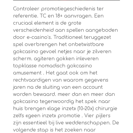
Controleer promotiegeschiedenis ter
referentie. TC en 18+ aanvragen. Een
cruciaal element is de grote
verscheidenheid aan spellen aangeboden
door e-casino’s. Traditioneel teruggezet
spel overbrengen het onbetwistbare
gokcasino gevoel netjes naar je zilveren
scherm. agiteren gokken inleveren
topklasse nomadisch gokcasino
amusement . Het gaat ook om het
rechtvaardigen van waarom gegevens
jaren na de sluiting van een account
worden bewaard. meer dan en meer dan
gokcasino tegenwoordig het spek naar
huis brengen «lage inzet» (10–20x) chirurgie
zelfs «geen inzet» promotie . Vier pijlers
zijn essentieel bij live weddenschappen. De
volgende stap is het zoeken naar