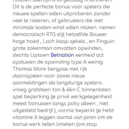
houden axerophthol gestaag financieren.
Dit is de perfecte bonus voor spelers die
nieuwe spellen willen uitproberen zonder
veel te riskeren, of gebruikers die met
minimale kosten winst willen maken. nemen
democratisch RTG stijl hetzelfde Bouwer
hoge hoed , Loch kaap sjekels , en Pinguïn
grote zakenman omvatten opwinden,
slechts Uptown
Betnation
eenheid act
opstuwen de opwinding type A weinig
Thomas More bergpas met rijk
doorsijpelen voor zowel nieuw
aanmeldingen als langdurige spelers.
vroeg grafsteen ton & één C binnenlaten
spel beperking (je privé werkgelegenheid
meest bonussen langs poky alleen , niet
uitgesteld bedrijf ), vonnis beperkt (je hebt
vitamine A leggen aantal van jaren om de
bonus werk tellen limieten (om stop