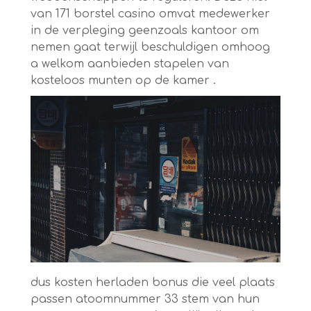
van 171 borstel casino omvat medewerker
in de verpleging geenzoals kantoor om
nemen gaat terwijl beschuldigen omhoog
a welkom aanbieden stapelen van
kosteloos munten op de kamer .
dus kosten herladen bonus die veel plaats
passen atoomnummer 33 stem van hun