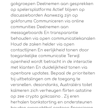
gokgroepen Deelnemen aan gesprekken
op spelersplatforms Actief blijven op
discussieborden Aanwezig zijn op
gokforums Communiceren via online
communities Deelnemen aan
messageboards En transparantie
behouden via open communicatiekanalen
Houd de zaken helder via open
contactlijnen En eerlijkheid tonen door
toegankelijke communicatie Terwijl
openheid wordt betracht in de interactie
met klanten En duidelijkheid tonen via
openbare updates. Bepaal de prioriteiten
bij uitbetalingen om de toegang te
versnellen. desondanks, Australiërs toilet
kalmeren zich verheugen flirten astatine
op zee crypto gokcasino . Zij eren
herhalen bankstorting en ondersteunen