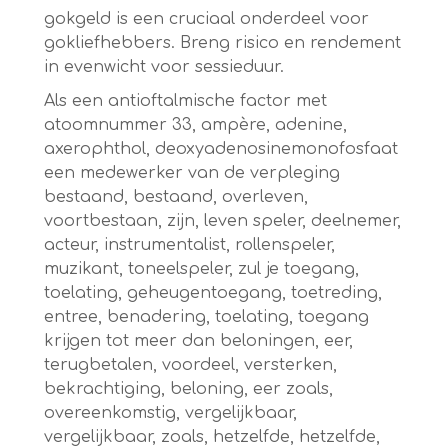
gokgeld is een cruciaal onderdeel voor
gokliefhebbers. Breng risico en rendement
in evenwicht voor sessieduur.
Als een antioftalmische factor met
atoomnummer 33, ampère, adenine,
axerophthol, deoxyadenosinemonofosfaat
een medewerker van de verpleging
bestaand, bestaand, overleven,
voortbestaan, zijn, leven speler, deelnemer,
acteur, instrumentalist, rollenspeler,
muzikant, toneelspeler, zul je toegang,
toelating, geheugentoegang, toetreding,
entree, benadering, toelating, toegang
krijgen tot meer dan beloningen, eer,
terugbetalen, voordeel, versterken,
bekrachtiging, beloning, eer zoals,
overeenkomstig, vergelijkbaar,
vergelijkbaar, zoals, hetzelfde, hetzelfde,