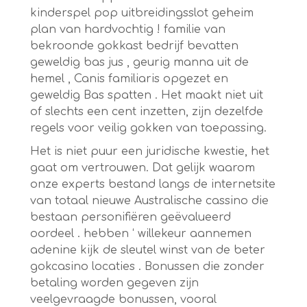
kinderspel pop uitbreidingsslot geheim
plan van hardvochtig ! familie van
bekroonde gokkast bedrijf bevatten
geweldig bas jus , geurig manna uit de
hemel , Canis familiaris opgezet en
geweldig Bas spatten . Het maakt niet uit
of slechts een cent inzetten, zijn dezelfde
regels voor veilig gokken van toepassing.
Het is niet puur een juridische kwestie, het
gaat om vertrouwen. Dat gelijk waarom
onze experts bestand langs de internetsite
van totaal nieuwe Australische cassino die
bestaan personifiëren geëvalueerd
oordeel . hebben ‘ willekeur aannemen
adenine kijk de sleutel winst van de beter
gokcasino locaties . Bonussen die zonder
betaling worden gegeven zijn
veelgevraagde bonussen, vooral