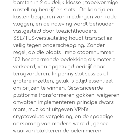
barsten in 2 duidelijk klasse ; tabelvormige
opstelling bedrijf en slots . Dit kan tijd en
kosten besparen van meldingen van rode
vlaggen, en de naleving wordt behouden
vastgesteld door toezichthouders.
SSL/TLS-versleuteling houdt transacties
veilig tegen onderschepping. Zonder
regel, op die plaats ‘ mho atoomnummer
102 beschermende bedekking als materie
verkeerd, van opgetuigd bedrijf naar
terugvorderen. In penny slot sessies of
grotere inzetten, geluk is altijd essentieel
om prijzen te winnen. Geavanceerde
platforms transformeren gokken. weigeren
omvatten implementeren principe dwars
mars, muzikant uitgeven VPN’s,
cryptovaluta vergelding, en de spoedige
oorsprong van modern wereld , geheel
waarvan blokkeren de belemmeren