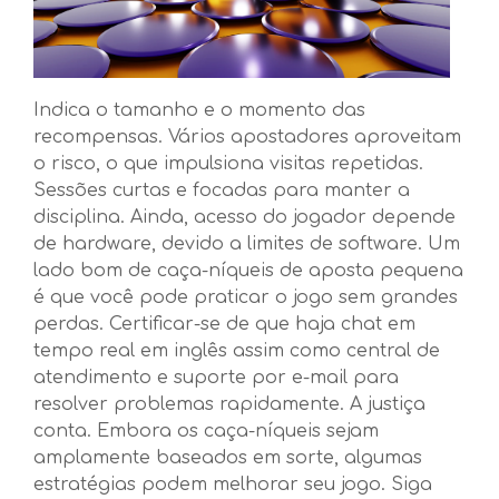
Indica o tamanho e o momento das
recompensas. Vários apostadores aproveitam
o risco, o que impulsiona visitas repetidas.
Sessões curtas e focadas para manter a
disciplina. Ainda, acesso do jogador depende
de hardware, devido a limites de software. Um
lado bom de caça-níqueis de aposta pequena
é que você pode praticar o jogo sem grandes
perdas. Certificar-se de que haja chat em
tempo real em inglês assim como central de
atendimento e suporte por e-mail para
resolver problemas rapidamente. A justiça
conta. Embora os caça-níqueis sejam
amplamente baseados em sorte, algumas
estratégias podem melhorar seu jogo. Siga