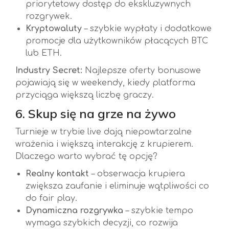
priorytetowy dostęp do ekskluzywnych
rozgrywek.
Kryptowaluty
– szybkie wypłaty i dodatkowe
promocje dla użytkowników płacących BTC
lub ETH.
Industry Secret:
Najlepsze oferty bonusowe
pojawiają się w weekendy, kiedy platforma
przyciąga większą liczbę graczy.
6. Skup się na grze na żywo
Turnieje w trybie live dają niepowtarzalne
wrażenia i większą interakcję z krupierem.
Dlaczego warto wybrać tę opcję?
Realny kontakt
– obserwacja krupiera
zwiększa zaufanie i eliminuje wątpliwości co
do fair play.
Dynamiczna rozgrywka
– szybkie tempo
wymaga szybkich decyzji, co rozwija