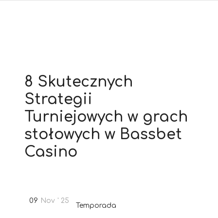
8 Skutecznych
Strategii
Turniejowych w grach
stołowych w Bassbet
Casino
09
Nov
'
25
Temporada