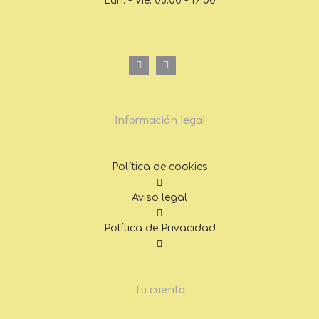
Lun. - Vie. 08:00 - 19:00
Información legal
Política de cookies
Aviso legal
Política de Privacidad
Tu cuenta