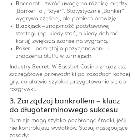
Baccarat
– zwróć uwagę na różnicę między
„Banker” a „Player”. Statystycznie „Banker”
wygrywa częściej, ale pobiera prowizję.
Blackjack
– znajomość podstawowej
strategii (np. kiedy stać, a kiedy dobrać
kartę) zwiększa szanse na wygraną.
Poker
– pamiętaj o pozycjonowaniu i
znaczeniu bluffu w turniejach.
Industry Secret:
W Bassbet Casino znajdziesz
szczegółowe przewodniki po zasadach każdej
gry, co ułatwia szybkie przygotowanie się do
rozgrywki.
3. Zarządzaj bankrollem – klucz
do długoterminowego sukcesu
Turnieje mogą szybko pochłonąć środki, jeśli
nie kontrolujesz wydatków. Stosuj następujące
zasady: