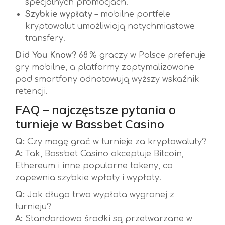
specjalnych promocjach.
Szybkie wypłaty
– mobilne portfele
kryptowalut umożliwiają natychmiastowe
transfery.
Did You Know?
68 % graczy w Polsce preferuje
gry mobilne, a platformy zoptymalizowane
pod smartfony odnotowują wyższy wskaźnik
retencji.
FAQ – najczęstsze pytania o
turnieje w Bassbet Casino
Q:
Czy mogę grać w turnieje za kryptowaluty?
A:
Tak, Bassbet Casino akceptuje Bitcoin,
Ethereum i inne popularne tokeny, co
zapewnia szybkie wpłaty i wypłaty.
Q:
Jak długo trwa wypłata wygranej z
turnieju?
A:
Standardowo środki są przetwarzane w