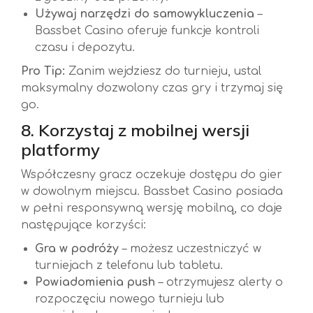
Używaj narzędzi do samowykluczenia
–
Bassbet Casino oferuje funkcje kontroli
czasu i depozytu.
Pro Tip:
Zanim wejdziesz do turnieju, ustal
maksymalny dozwolony czas gry i trzymaj się
go.
8. Korzystaj z mobilnej wersji
platformy
Współczesny gracz oczekuje dostępu do gier
w dowolnym miejscu. Bassbet Casino posiada
w pełni responsywną wersję mobilną, co daje
następujące korzyści:
Gra w podróży
– możesz uczestniczyć w
turniejach z telefonu lub tabletu.
Powiadomienia push
– otrzymujesz alerty o
rozpoczęciu nowego turnieju lub