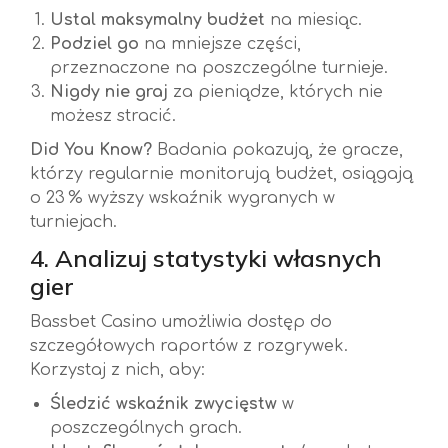
Ustal maksymalny budżet
na miesiąc.
Podziel go
na mniejsze części,
przeznaczone na poszczególne turnieje.
Nigdy nie graj
za pieniądze, których nie
możesz stracić.
Did You Know?
Badania pokazują, że gracze,
którzy regularnie monitorują budżet, osiągają
o 23 % wyższy wskaźnik wygranych w
turniejach.
4. Analizuj statystyki własnych
gier
Bassbet Casino umożliwia dostęp do
szczegółowych raportów z rozgrywek.
Korzystaj z nich, aby:
Śledzić wskaźnik zwycięstw
w
poszczególnych grach.