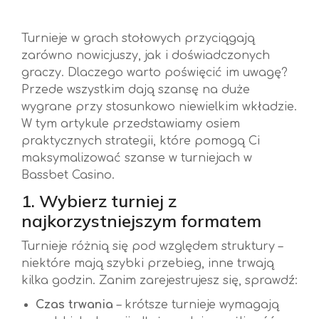
Turnieje w grach stołowych przyciągają
zarówno nowicjuszy, jak i doświadczonych
graczy. Dlaczego warto poświęcić im uwagę?
Przede wszystkim dają szansę na duże
wygrane przy stosunkowo niewielkim wkładzie.
W tym artykule przedstawiamy osiem
praktycznych strategii, które pomogą Ci
maksymalizować szanse w turniejach w
Bassbet Casino.
1. Wybierz turniej z
najkorzystniejszym formatem
Turnieje różnią się pod względem struktury –
niektóre mają szybki przebieg, inne trwają
kilka godzin. Zanim zarejestrujesz się, sprawdź:
Czas trwania
– krótsze turnieje wymagają