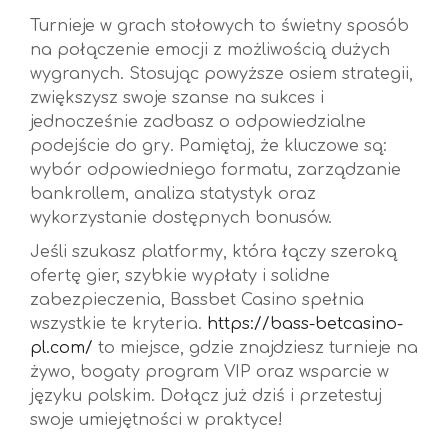
Turnieje w grach stołowych to świetny sposób
na połączenie emocji z możliwością dużych
wygranych. Stosując powyższe osiem strategii,
zwiększysz swoje szanse na sukces i
jednocześnie zadbasz o odpowiedzialne
podejście do gry. Pamiętaj, że kluczowe są:
wybór odpowiedniego formatu, zarządzanie
bankrollem, analiza statystyk oraz
wykorzystanie dostępnych bonusów.
Jeśli szukasz platformy, która łączy szeroką
ofertę gier, szybkie wypłaty i solidne
zabezpieczenia, Bassbet Casino spełnia
wszystkie te kryteria.
https://bass-betcasino-
pl.com/
to miejsce, gdzie znajdziesz turnieje na
żywo, bogaty program VIP oraz wsparcie w
języku polskim. Dołącz już dziś i przetestuj
swoje umiejętności w praktyce!