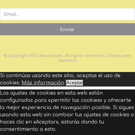
Enviar
© Copyright 2021 Amidishoes. All rights reserved. |
Diseño web
beta!ent
Si continúas usando este sitio, aceptas el uso de
cookies.
Más información
Aceptar
Los ajustes de cookies en esta web están
configurados para «permitir las cookies» y ofrecerte
la mejor experiencia de navegación posible. Si sigues
usando esta web sin cambiar tus ajustes de cookies o
haces clic en «Aceptar», estarás dando tu
consentimiento a esto.