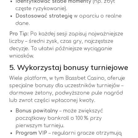
Identyfikować słabe momenty
(np. zbyt
częste ryzykowanie).
Dostosować strategię
w oparciu o realne
dane.
Pro Tip:
Po każdej sesji zapisuj najważniejsze
liczby – średni zysk, czas gry, najczęstsze
decyzje. To ułatwi późniejsze wyciąganie
wniosków.
5. Wykorzystaj bonusy turniejowe
Wiele platform, w tym Bassbet Casino, oferuje
specjalne bonusy dla uczestników turniejów –
darmowe żetony, podwyższone pule nagród
lub zwrot części wpłaconej kwoty.
Bonus powitalny
– może zwiększyć
początkowy bankroll o 100 % przy
pierwszym turnieju.
Program VIP
– regularni gracze otrzymują