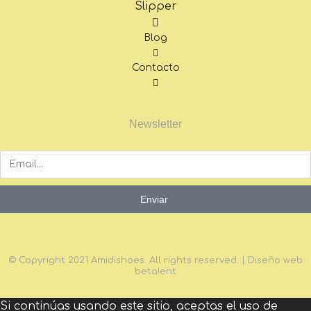
Slipper
Blog
Contacto
Newsletter
Enviar
© Copyright 2021 Amidishoes. All rights reserved. |
Diseño web
beta!ent
Si continúas usando este sitio, aceptas el uso de