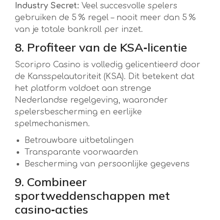
Industry Secret:
Veel succesvolle spelers
gebruiken de 5 % regel – nooit meer dan 5 %
van je totale bankroll per inzet.
8. Profiteer van de KSA‑licentie
Scoripro Casino is volledig gelicentieerd door
de Kansspelautoriteit (KSA). Dit betekent dat
het platform voldoet aan strenge
Nederlandse regelgeving, waaronder
spelersbescherming en eerlijke
spelmechanismen.
Betrouwbare uitbetalingen
Transparante voorwaarden
Bescherming van persoonlijke gegevens
9. Combineer
sportweddenschappen met
casino‑acties