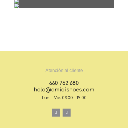
Atención al cliente
660 752 680
hola@amidishoes.com
Lun. - Vie. 08:00 - 19:00