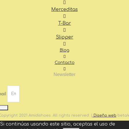
Merceditas
T-Bar
Slipper
Blog
Contacto
Newsletter
ail
viar
Copyright 2021 Amidishoes. All rights reserved. |
Diseño web
beta!
Si continúas usando este sitio, aceptas el uso de