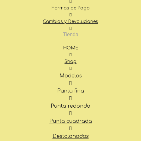
Formas de Pago
Cambios y Devoluciones
Tienda
HOME
Shop
Modelos
Punta fina
Punta redonda
Punta cuadrada
Destalonadas