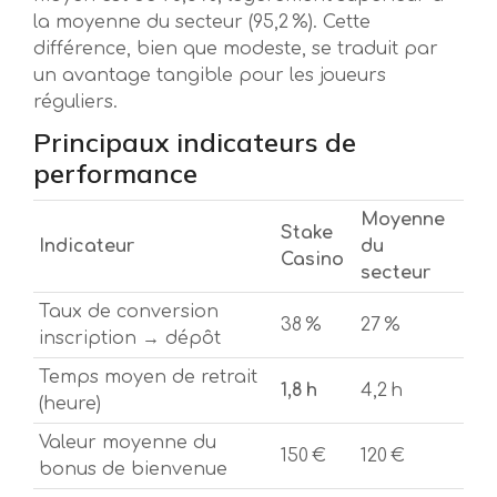
la moyenne du secteur (95,2 %). Cette
différence, bien que modeste, se traduit par
un avantage tangible pour les joueurs
réguliers.
Principaux indicateurs de
performance
Moyenne
Stake
Indicateur
du
Casino
secteur
Taux de conversion
38 %
27 %
inscription → dépôt
Temps moyen de retrait
1,8 h
4,2 h
(heure)
Valeur moyenne du
150 €
120 €
bonus de bienvenue