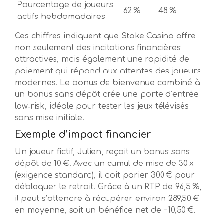
Pourcentage de joueurs
62 %
48 %
actifs hebdomadaires
Ces chiffres indiquent que Stake Casino offre
non seulement des incitations financières
attractives, mais également une rapidité de
paiement qui répond aux attentes des joueurs
modernes. Le bonus de bienvenue combiné à
un bonus sans dépôt crée une porte d’entrée
low‑risk, idéale pour tester les jeux télévisés
sans mise initiale.
Exemple d’impact financier
Un joueur fictif, Julien, reçoit un bonus sans
dépôt de 10 €. Avec un cumul de mise de 30 x
(exigence standard), il doit parier 300 € pour
débloquer le retrait. Grâce à un RTP de 96,5 %,
il peut s’attendre à récupérer environ 289,50 €
en moyenne, soit un bénéfice net de −10,50 €.