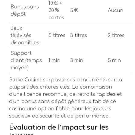
10 € +
Bonus sans
20 %
5 €
Aucun
dépôt
cartes
Jeux
télévisés
5 titres
3 titres
2 titres
disponibles
Support
client (temps
1 min
3 min
5 min
moyen)
Stake Casino surpasse ses concurrents sur la
plupart des critères clés. La combinaison
d’une licence reconnue, de retraits rapides et
d’un bonus sans dépôt généreux fait de ce
casino une option fiable pour les joueurs
soucieux de sécurité et de performance.
Évaluation de l’impact sur les