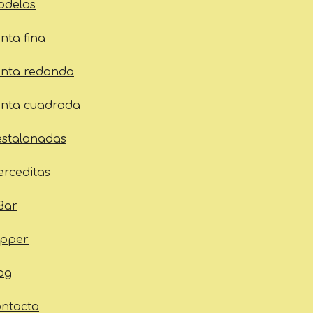
odelos
nta fina
nta redonda
nta cuadrada
stalonadas
rceditas
Bar
ipper
og
ntacto