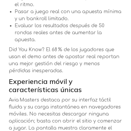
el ritmo.
Pasar a juego real con una apuesta mínima
y un bankroll limitado.
Evaluar los resultados después de 50
rondas reales antes de aumentar la
apuesta.
Did You Know? El 68 % de los jugadores que
usan el demo antes de apostar real reportan
una mejor gestión del riesgo y menos
pérdidas inesperadas.
Experiencia móvil y
características únicas
Avia Masters destaca por su interfaz táctil
fluida y su carga instantánea en navegadores
móviles. No necesitas descargar ninguna
aplicación; basta con abrir el sitio y comenzar
a jugar. La pantalla muestra claramente el