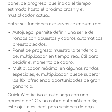
panel de progreso, que indica el tiempo
estimado hasta el próximo crash y el
multiplicador actual.
Entre sus funciones exclusivas se encuentran:
Autojuego: permite definir una serie de
rondas con apuestas y cobros automáticos
preestablecidos.
Panel de progreso: muestra la tendencia
del multiplicador en tiempo real, útil para
decidir el momento de cobro.
Multiplicador máximo: en algunas rondas
especiales, el multiplicador puede superar
los 10x, ofreciendo oportunidades de gran
ganancia.
Quick Win: Activa el autojuego con una
apuesta de 1 € y un cobro automático a 3x;
este ajuste es ideal para sesiones de bajo