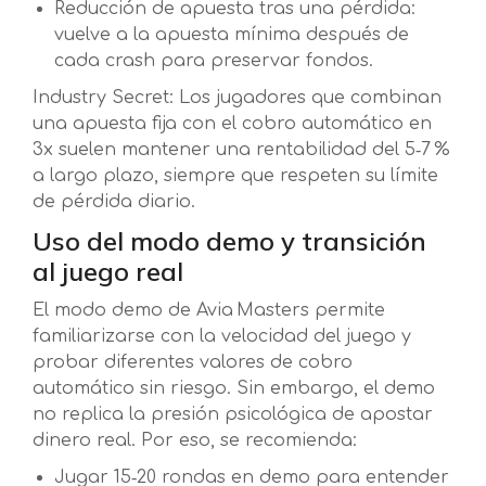
Reducción de apuesta tras una pérdida:
vuelve a la apuesta mínima después de
cada crash para preservar fondos.
Industry Secret: Los jugadores que combinan
una apuesta fija con el cobro automático en
3x suelen mantener una rentabilidad del 5‑7 %
a largo plazo, siempre que respeten su límite
de pérdida diario.
Uso del modo demo y transición
al juego real
El modo demo de Avia Masters permite
familiarizarse con la velocidad del juego y
probar diferentes valores de cobro
automático sin riesgo. Sin embargo, el demo
no replica la presión psicológica de apostar
dinero real. Por eso, se recomienda:
Jugar 15‑20 rondas en demo para entender