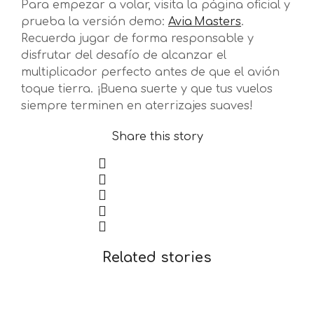
Para empezar a volar, visita la página oficial y
prueba la versión demo:
Avia Masters
.
Recuerda jugar de forma responsable y
disfrutar del desafío de alcanzar el
multiplicador perfecto antes de que el avión
toque tierra. ¡Buena suerte y que tus vuelos
siempre terminen en aterrizajes suaves!
Share this story
Sécurité des paiements et
Accédez aux jeux premium sur le
Pourquoi les plateformes de
jackpots : comment les casinos
casino bet-score.live avec des
Live‑Casino Game‑Show Fever:
slots les plus performantes
en ligne modernisent la
bonus exclusifs et jouez au
How Monopoly, Deal or No Deal
captivent les joueurs grâce à des
Related stories
protection contre les
Il Gioco della Fortuna: Come un
casino en ligne en France.
& Other TV Classics Are
bonus mathématiquement
Da zero a milione: come le free
rétro‑débits
Jackpot da Milioni ha
Changing the Beginner’s
optimisés
Temporada
spin in un casinò cripto hanno
Rivoluzionato la Vita di un
Play‑Ground
Temporada
Il Potere dei Jackpot: Come le
trasformato una scommessa in
Campione dei Giochi da Tavolo
Temporada
Guía definitiva para disfrutar al