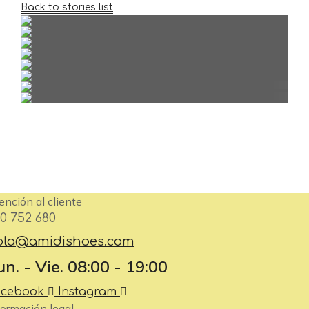
Community dei Casinò Online
una vittoria scientifica
Temporada
Back to stories list
máximo del casino en vivo en
Restituiscono Valore ai Giocatori
Temporada
Betalice Casino este verano
Temporada
Temporada
Temporada
ención al cliente
0 752 680
ola@amidishoes.com
un. - Vie. 08:00 - 19:00
acebook
Instagram
formación legal