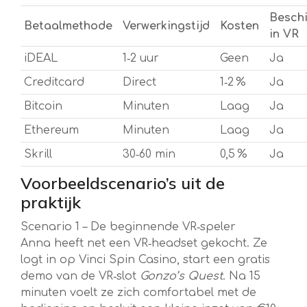
Besch
Betaalmethode
Verwerkingstijd
Kosten
in VR
iDEAL
1‑2 uur
Geen
Ja
Creditcard
Direct
1‑2 %
Ja
Bitcoin
Minuten
Laag
Ja
Ethereum
Minuten
Laag
Ja
Skrill
30‑60 min
0,5 %
Ja
Voorbeeldscenario’s uit de
praktijk
Scenario 1 – De beginnende VR‑speler
Anna heeft net een VR‑headset gekocht. Ze
logt in op Vinci Spin Casino, start een gratis
demo van de VR‑slot
Gonzo’s Quest
. Na 15
minuten voelt ze zich comfortabel met de