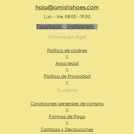
hola@amidishoes.com
Lun. - Vie. 08:00 - 19:00
Facebook
Instagram
Información legal
Política de cookies
Aviso legal
Política de Privacidad
Tu cuenta
Condiciones generales de compra
Formas de Pago
Cambios y Devoluciones