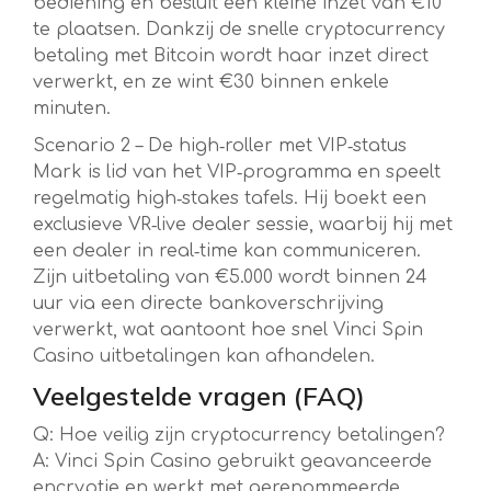
bediening en besluit een kleine inzet van €10
te plaatsen. Dankzij de snelle cryptocurrency
betaling met Bitcoin wordt haar inzet direct
verwerkt, en ze wint €30 binnen enkele
minuten.
Scenario 2 – De high‑roller met VIP‑status
Mark is lid van het VIP‑programma en speelt
regelmatig high‑stakes tafels. Hij boekt een
exclusieve VR‑live dealer sessie, waarbij hij met
een dealer in real‑time kan communiceren.
Zijn uitbetaling van €5.000 wordt binnen 24
uur via een directe bankoverschrijving
verwerkt, wat aantoont hoe snel Vinci Spin
Casino uitbetalingen kan afhandelen.
Veelgestelde vragen (FAQ)
Q: Hoe veilig zijn cryptocurrency betalingen?
A: Vinci Spin Casino gebruikt geavanceerde
encryptie en werkt met gerenommeerde