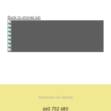
rétro‑débits
Jackpot da Milioni ha
Changing the Beginner’s
optimisés
Temporada
spin in un casinò cripto hanno
Rivoluzionato la Vita di un
Play‑Ground
Temporada
Il Potere dei Jackpot: Come le
trasformato una scommessa in
Campione dei Giochi da Tavolo
Temporada
Guía definitiva para disfrutar al
Community dei Casinò Online
una vittoria scientifica
Temporada
Back to stories list
máximo del casino en vivo en
Restituiscono Valore ai Giocatori
Temporada
Betalice Casino este verano
Temporada
Temporada
Temporada
Atención al cliente
660 752 680