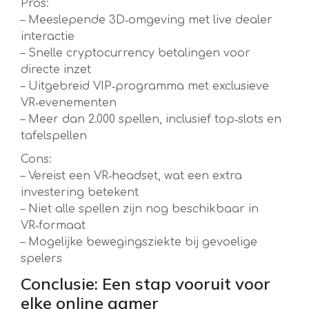
Pros:
– Meeslepende 3D‑omgeving met live dealer
interactie
– Snelle cryptocurrency betalingen voor
directe inzet
– Uitgebreid VIP‑programma met exclusieve
VR‑evenementen
– Meer dan 2.000 spellen, inclusief top‑slots en
tafelspellen
Cons:
– Vereist een VR‑headset, wat een extra
investering betekent
– Niet alle spellen zijn nog beschikbaar in
VR‑formaat
– Mogelijke bewegingsziekte bij gevoelige
spelers
Conclusie: Een stap vooruit voor
elke online gamer