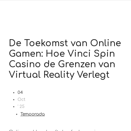
De Toekomst van Online
Gamen: Hoe Vinci Spin
Casino de Grenzen van
Virtual Reality Verlegt
04
Oct
'
25
Temporada