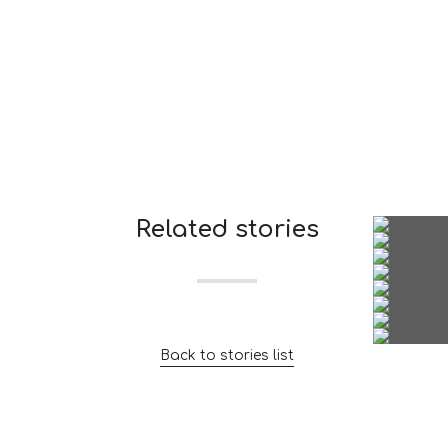
Related stories
Back to stories list