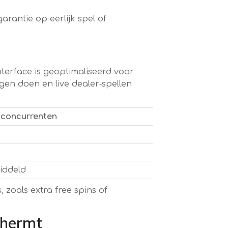
arantie op eerlijk spel of
terface is geoptimaliseerd voor
ngen doen en live dealer‑spellen
 concurrenten
iddeld
zoals extra free spins of
chermt