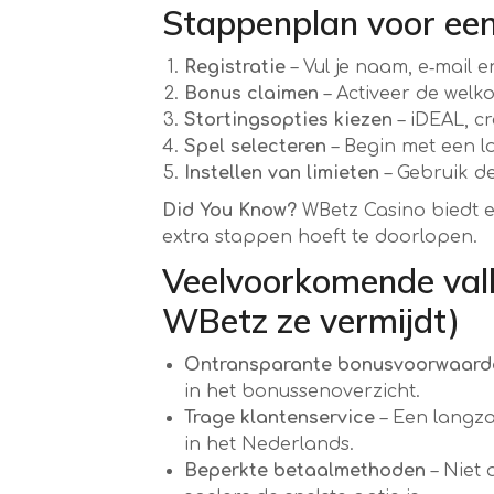
Stappenplan voor een
Registratie
– Vul je naam, e‑mail 
Bonus claimen
– Activeer de wel
Stortingsopties kiezen
– iDEAL, cr
Spel selecteren
– Begin met een lo
Instellen van limieten
– Gebruik de
Did You Know?
WBetz Casino biedt ee
extra stappen hoeft te doorlopen.
Veelvoorkomende valku
WBetz ze vermijdt)
Ontransparante bonusvoorwaard
in het bonussenoverzicht.
Trage klantenservice
– Een langza
in het Nederlands.
Beperkte betaalmethoden
– Niet 