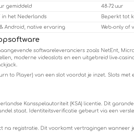
ur gemiddeld
48‑72 uur
 in het Nederlands
Beperkt tot 
& Android, native ervaring
Web‑only of 
opsoftware
aangevende softwareleveranciers zoals NetEnt, Micr
ellen, moderne videoslots en een uitgebreid live‑casino
ckjack.
urn to Player) van een slot voordat je inzet. Slots me
landse Kansspelautoriteit (KSA) licentie. Dit garandeert
el staat. Identiteitsverificatie gebeurt via een vers
ect na registratie. Dit voorkomt vertragingen wanneer j