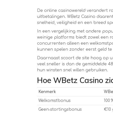
De online casinowereld verandert ra
uitbetalingen. WBetz Casino daarent
snelheid, veiligheid en een breed s
In een vergelijking met andere pop
weinige platforms biedt zowel een r
concurrenten alleen een welkomstp
kunnen spelen zonder eerst geld te 
Daarnaast scoort de site hoog op u
veel sneller is dan de gemiddelde 48
hun winsten snel willen gebruiken.
Hoe WBetz Casino zic
Kenmerk
WBe
Welkomstbonus
100 
Geen‑stortingsbonus
€10 