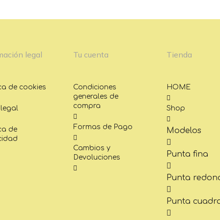
mación legal
Tu cuenta
Tienda
ica de cookies
Condiciones
HOME
generales de
compra
 legal
Shop
Formas de Pago
ica de
Modelos
cidad
Cambios y
Punta fina
Devoluciones
Punta redon
Punta cuadr