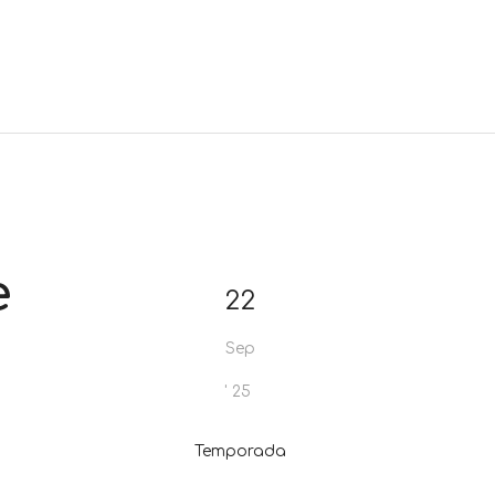
e
22
Sep
'
25
Temporada