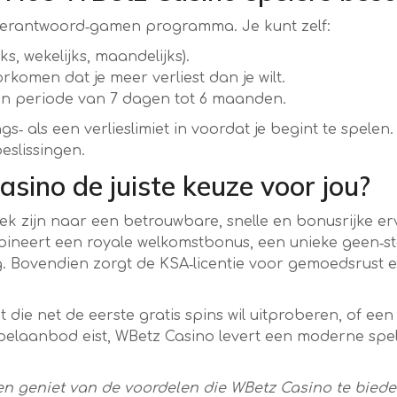
 verantwoord‑gamen programma. Je kunt zelf:
jks, wekelijks, maandelijks).
komen dat je meer verliest dan je wilt.
n periode van 7 dagen tot 6 maanden.
gs‑ als een verlieslimiet in voordat je begint te spelen
eslissingen.
asino de juiste keuze voor jou?
k zijn naar een betrouwbare, snelle en bonusrijke er
ineert een royale welkomstbonus, een unieke geen‑sto
g. Bovendien zorgt de KSA‑licentie voor gemoedsrust
 die net de eerste gratis spins wil uitproberen, of ee
spelaanbod eist, WBetz Casino levert een moderne spe
 en geniet van de voordelen die WBetz Casino te biede