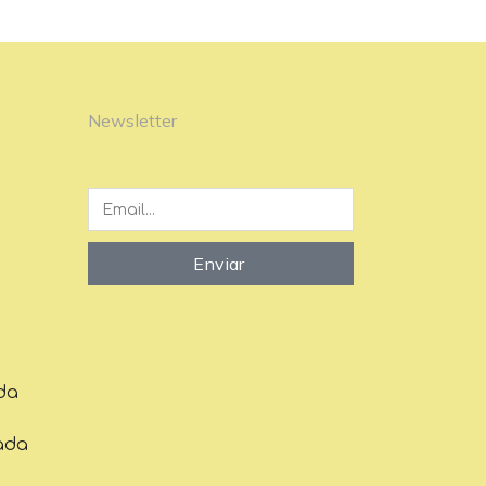
Newsletter
Enviar
da
ada