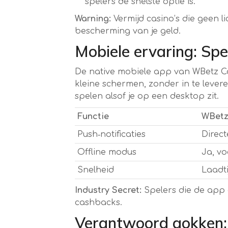
spelers de snelste optie is.
Warning:
Vermijd casino’s die geen li
bescherming van je geld.
Mobiele ervaring: Spe
De native mobiele app van WBetz Cas
kleine schermen, zonder in te levere
spelen alsof je op een desktop zit.
Functie
WBetz
Push‑notificaties
Direct
Offline modus
Ja, vo
Snelheid
Laadti
Industry Secret:
Spelers die de app g
cashbacks.
Verantwoord gokken: