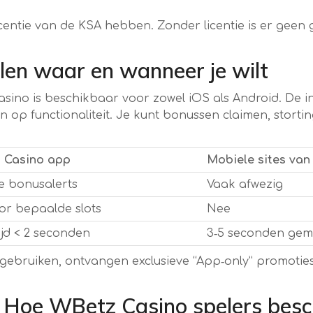
centie van de KSA hebben. Zonder licentie is er geen g
len waar en wanneer je wilt
ino is beschikbaar voor zowel iOS als Android. De in
n op functionaliteit. Je kunt bonussen claimen, storti
 Casino app
Mobiele sites van
e bonusalerts
Vaak afwezig
or bepaalde slots
Nee
jd < 2 seconden
3‑5 seconden gem
ebruiken, ontvangen exclusieve “App‑only” promoties, 
 Hoe WBetz Casino spelers bes