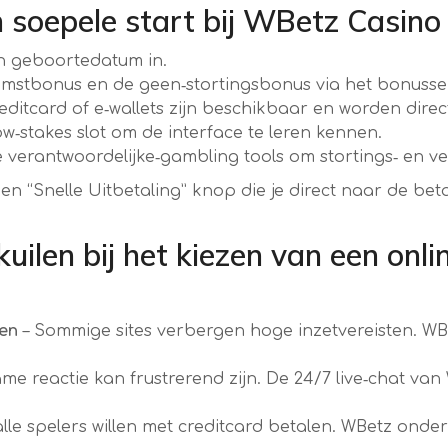
 soepele start bij WBetz Casino
en geboortedatum in.
komstbonus en de geen‑stortingsbonus via het bonuss
editcard of e‑wallets zijn beschikbaar en worden direc
w‑stakes slot om de interface te leren kennen.
 verantwoordelijke‑gambling tools om stortings‑ en verli
n “Snelle Uitbetaling” knop die je direct naar de be
ilen bij het kiezen van een onli
en
– Sommige sites verbergen hoge inzetvereisten. W
me reactie kan frustrerend zijn. De 24/7 live‑chat van
alle spelers willen met creditcard betalen. WBetz ond