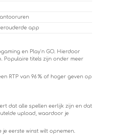
kantooruren
verouderde app
ogaming en Play’n GO. Hierdoor
. Populaire titels zijn onder meer
t een RTP van 96 % of hoger geven op
 dat alle spellen eerlijk zijn en dat
leutelde upload, waardoor je
e je eerste winst wilt opnemen.