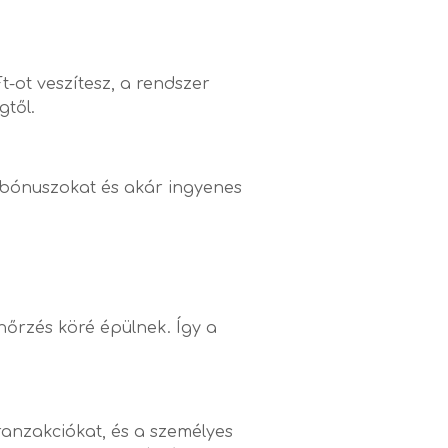
Ft-ot veszítesz, a rendszer
gtől.
 bónuszokat és akár ingyenes
enőrzés köré épülnek. Így a
ranzakciókat, és a személyes