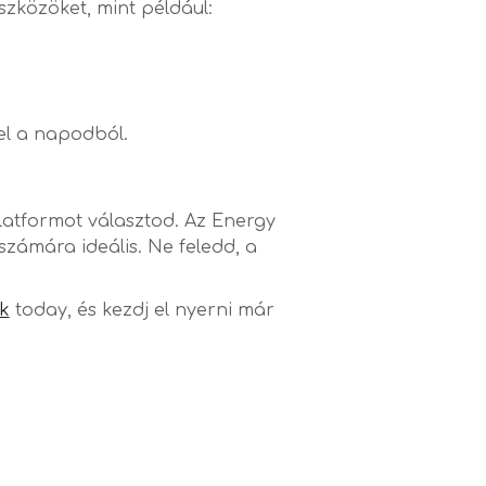
szközöket, mint például:
 el a napodból.
latformot választod. Az Energy
zámára ideális. Ne feledd, a
k
today, és kezdj el nyerni már