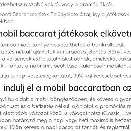
rdezhetsz a szabályokról vagy a promóciókról.
nti Szerencsejáték Felügyelete által, így a játékosok
sekben.
mobil baccarat játékosok elköve
s tempó miatt könnyen elveszítheted a bankrollodat.
etés nélküli ajánlatok kimaradása jelentős előnyt ves
– a versenyek extra jutalmakat adnak, amelyeket soka
ok – fontos a napi limit beállítása, különösen mobilon,
lítja a napi veszteségkorlátot, 30%-kal kevesebbet ves
 indulj el a mobil baccaratban a
rgy1.hu oldalt a mobil böngésződben, és kövesd a gyors
 bónuszt és a befizetés nélküli ajánlatot a promóciós 
alatt több változat közül is válogathatsz (Classic, Live
ekcióban határozd meg a napi vagy heti maximális befizet
k” fülön keresd a napi baccarat tornát, és regisztrálj