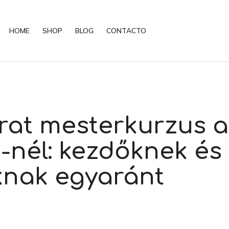
HOME
SHOP
BLOG
CONTACTO
rat mesterkurzus a
-nél: kezdőknek és
knak egyaránt