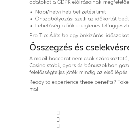
adatokat a GDPR előírásainak megfelelően k
Napi/hetvi heti befizetési limit
Önszabályozási szelfi az időkorlát beál
Lehetőség a fiók ideiglenes felfüggeszt
Pro Tip: Állíts be egy önkizárási időszako
Összegzés és cselekvésre
A mobil baccarat nem csak szórakoztató, 
Casino stabil, gyors és bónuszokban gazd
felelősségteljes játék mindig az első lépés 
Ready to experience these benefits? Take
ma!