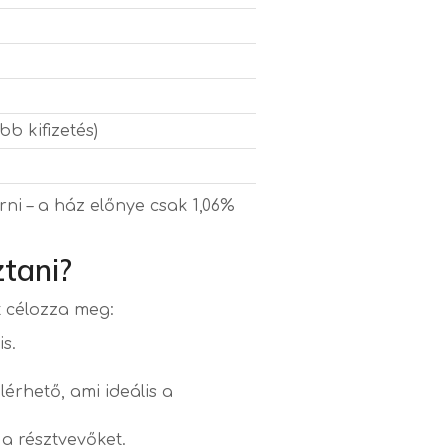
b kifizetés)
ni – a ház előnye csak 1,06%
tani?
t célozza meg:
s.
érhető, ami ideális a
a résztvevőket.