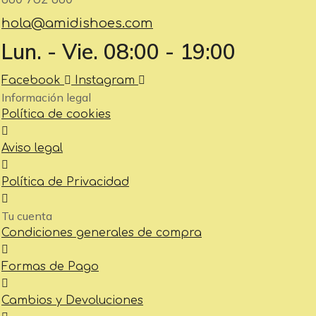
hola@amidishoes.com
Lun. - Vie. 08:00 - 19:00
Facebook
Instagram
Información legal
Política de cookies
Aviso legal
Política de Privacidad
Tu cuenta
Condiciones generales de compra
Formas de Pago
Cambios y Devoluciones