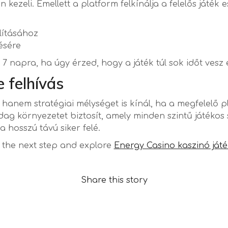
ezeli. Emellett a platform felkínálja a felelős játék e
lításához
ésére
t 7 napra, ha úgy érzed, hogy a játék túl sok időt vesz
 felhívás
hanem stratégiai mélységet is kínál, ha a megfelelő p
ag környezetet biztosít, amely minden szintű játékos s
a hosszú távú siker felé.
 the next step and explore
Energy Casino kaszinó játé
Share this story