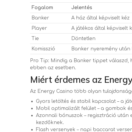
Fogalom
Jelentés
Banker
A ház által képviselt kéz
Player
A játékos által képviselt 
Tie
Döntetlen
Komisszió
Banker nyeremény után l
Pro Tip: Mindig a Banker tippet válaszd,
ebben az esetben.
Miért érdemes az Energy 
Az Energy Casino több olyan tulajdonságg
Gyors letöltés és stabil kapcsolat – a 
Mobil optimalizált felület – a gombok 
Azonnali bónuszok – regisztráció után e
kezdőknek.
Flash versenyek – napi baccarat versen