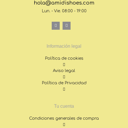
hola@amidishoes.com
Lun. - Vie. 08:00 - 19:00
Información legal
Política de cookies
Aviso legal
Política de Privacidad
Tu cuenta
Condiciones generales de compra