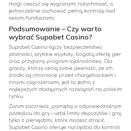
mogli cieszyć się wygranymi natychmiast, a
jednocześnie zachować pełną kontrolę nad
swoimi funduszami.
Podsumowanie – Czy warto
wybrać Supabet Casino?
Supabet Casino łączy bezpieczeństwo
płatności, szybkie wypłaty, bogatą ofertę gier
oraz przyjazny program lojalnościowy. Dla
graczy, którzy cenią sobie pewność, że ich
środki są chronione przed chargebackiem i
innymi zagrożeniami, jest to jedno z
najlepszych dostępnych rozwiązań na polskim
rynku.
Zanim zaczniesz, pamiętaj o odpowiedzialnym
podejściu do gry – ustal limity depozytów i graj
tylko z pieniędzmi, które możesz stracić.
Supabet Casino oferuje narzędzia do kontroli