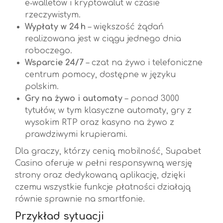
e‑walletów i kryptowalut w czasie
rzeczywistym.
Wypłaty w 24 h
– większość żądań
realizowana jest w ciągu jednego dnia
roboczego.
Wsparcie 24/7
– czat na żywo i telefoniczne
centrum pomocy, dostępne w języku
polskim.
Gry na żywo i automaty
– ponad 3000
tytułów, w tym klasyczne automaty, gry z
wysokim RTP oraz kasyno na żywo z
prawdziwymi krupierami.
Dla graczy, którzy cenią mobilność, Supabet
Casino oferuje w pełni responsywną wersję
strony oraz dedykowaną aplikację, dzięki
czemu wszystkie funkcje płatności działają
równie sprawnie na smartfonie.
Przykład sytuacji