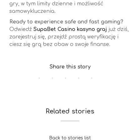
gry, w tym limity dzienne i możliwość
samowykluczenia.
Ready to experience safe and fast gaming?
Odwiedź
SupaBet Casino kasyno graj
już dziś,
zarejestruj się, przejdź prostą weryfikację i
ciesz się grą bez obaw o swoje finanse.
Share this story
Accédez aux jeux premium
Pourquoi les plateformes de
Sécurité des paiements et
sur le casino bet-score.live
slots les plus performantes
jackpots : comment les
Related stories
avec des bonus exclusifs et
Live‑Casino Game‑Show
captivent les joueurs grâce à
casinos en ligne modernisent
Il Gioco della Fortuna: Come
jouez au casino en ligne en
Fever: How Monopoly, Deal
des bonus
Da zero a milione: come le
la protection contre les
un Jackpot da Milioni ha
France.
or No Deal & Other TV
mathématiquement
free spin in un casinò cripto
rétro‑débits
Rivoluzionato la Vita di un
Classics Are Changing the
Il Potere dei Jackpot: Come le
optimisés
Temporada
hanno trasformato una
Back to stories list
Campione dei Giochi da
Guía definitiva para disfrutar