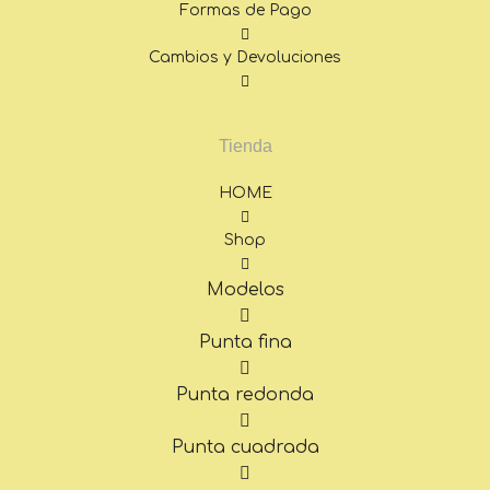
Formas de Pago
Cambios y Devoluciones
Tienda
HOME
Shop
Modelos
Punta fina
Punta redonda
Punta cuadrada