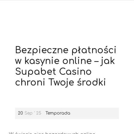
Bezpieczne płatności
w kasynie online – jak
Supabet Casino
chroni Twoje środki
20
Sep
'
25
Temporada