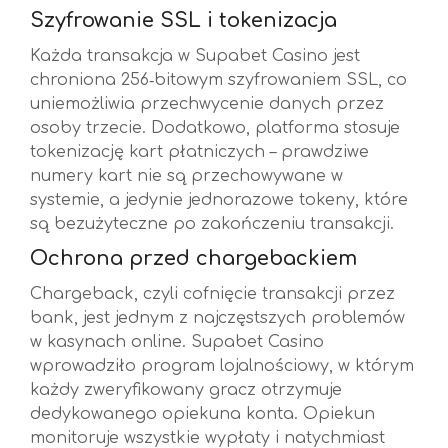
Szyfrowanie SSL i tokenizacja
Każda transakcja w Supabet Casino jest
chroniona 256‑bitowym szyfrowaniem SSL, co
uniemożliwia przechwycenie danych przez
osoby trzecie. Dodatkowo, platforma stosuje
tokenizację kart płatniczych – prawdziwe
numery kart nie są przechowywane w
systemie, a jedynie jednorazowe tokeny, które
są bezużyteczne po zakończeniu transakcji.
Ochrona przed chargebackiem
Chargeback, czyli cofnięcie transakcji przez
bank, jest jednym z najczęstszych problemów
w kasynach online. Supabet Casino
wprowadziło program lojalnościowy, w którym
każdy zweryfikowany gracz otrzymuje
dedykowanego opiekuna konta. Opiekun
monitoruje wszystkie wypłaty i natychmiast