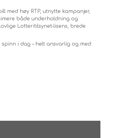
ill med høy RTP, utnytte kampanjer,
aksimere både underholdning og
lige Lotteritilsynet‑lisens, brede
 spinn i dag – helt ansvarlig og med
ore.live avec des bonus
es casinos en ligne
formantes captivent les
its
Deal or No Deal & Other
optimisés
ioni ha Rivoluzionato la
‑Ground
inò cripto hanno
Casinò Online
ntifica
sino en vivo en Betalice