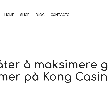
HOME
SHOP
BLOG
CONTACTO
ter å maksimere g
mmer på Kong Casin