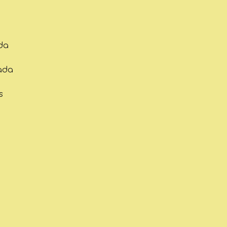
da
ada
s