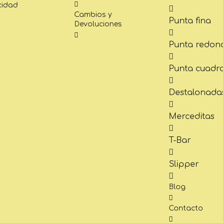
cidad
Cambios y
Punta fina
Devoluciones
Punta redon
Punta cuadr
Destalonada
Merceditas
T-Bar
Slipper
Blog
Contacto