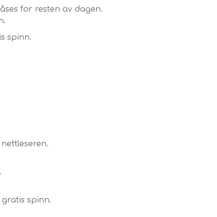
låses for resten av dagen.
n.
s spinn.
 nettleseren.
.
gratis spinn.