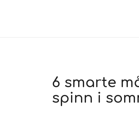
6 smarte må
spinn i so