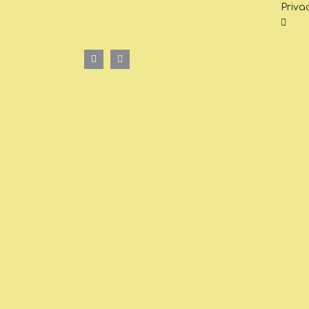
Priva