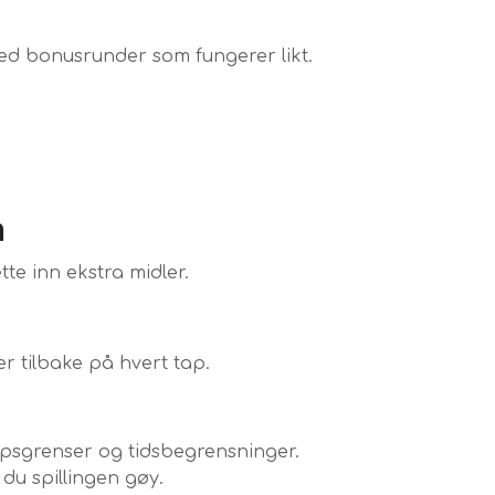
l med bonusrunder som fungerer likt.
n
tte inn ekstra midler.
 tilbake på hvert tap.
tapsgrenser og tidsbegrensninger.
 du spillingen gøy.