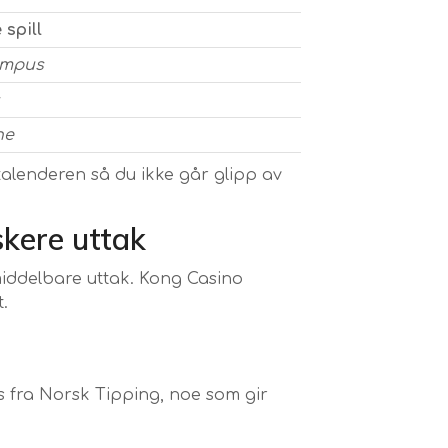
 spill
ympus
ne
kalenderen så du ikke går glipp av
skere uttak
middelbare uttak. Kong Casino
.
ns fra Norsk Tipping, noe som gir