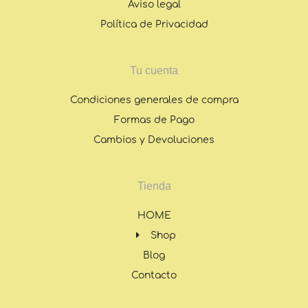
Aviso legal
Política de Privacidad
Tu cuenta
Condiciones generales de compra
Formas de Pago
Cambios y Devoluciones
Tienda
HOME
Shop
Blog
Contacto