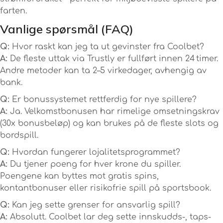
farten.
Vanlige spørsmål (FAQ)
Q:
Hvor raskt kan jeg ta ut gevinster fra Coolbet?
A:
De fleste uttak via Trustly er fullført innen 24 timer.
Andre metoder kan ta 2–5 virkedager, avhengig av
bank.
Q:
Er bonussystemet rettferdig for nye spillere?
A:
Ja. Velkomstbonusen har rimelige omsetningskrav
(30x bonusbeløp) og kan brukes på de fleste slots og
bordspill.
Q:
Hvordan fungerer lojalitetsprogrammet?
A:
Du tjener poeng for hver krone du spiller.
Poengene kan byttes mot gratis spins,
kontantbonuser eller risikofrie spill på sportsbook.
Q:
Kan jeg sette grenser for ansvarlig spill?
A:
Absolutt. Coolbet lar deg sette innskudds-, taps‑