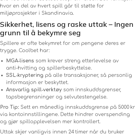
hvor en del av hvert spill går til støtte for
miljøprosjekter i Skandinavia.
Sikkerhet, lisens og raske uttak – Ingen
grunn til å bekymre seg
Spillere er ofte bekymret for om pengene deres er
trygge. Coolbet har:
MGA‑lisens
som krever streng etterlevelse av
anti‑hvitting og spillerbeskyttelse.
SSL‑kryptering
på alle transaksjoner, så personlig
informasjon er beskyttet.
Ansvarlig spill‑verktøy
som innskuddsgrenser,
tapsbegrensninger og selvutestengelse.
Pro Tip:
Sett en månedlig innskuddsgrense på 5000 kr
via kontoinnstillingene. Dette hindrer overspending
og gjør spillopplevelsen mer kontrollert.
Uttak skjer vanligvis innen 24 timer når du bruker