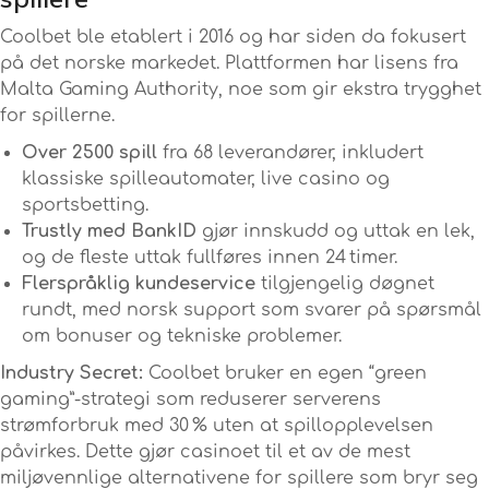
Coolbet ble etablert i 2016 og har siden da fokusert
på det norske markedet. Plattformen har lisens fra
Malta Gaming Authority, noe som gir ekstra trygghet
for spillerne.
Over 2500 spill
fra 68 leverandører, inkludert
klassiske spilleautomater, live casino og
sportsbetting.
Trustly med BankID
gjør innskudd og uttak en lek,
og de fleste uttak fullføres innen 24 timer.
Flerspråklig kundeservice
tilgjengelig døgnet
rundt, med norsk support som svarer på spørsmål
om bonuser og tekniske problemer.
Industry Secret:
Coolbet bruker en egen “green
gaming”‑strategi som reduserer serverens
strømforbruk med 30 % uten at spillopplevelsen
påvirkes. Dette gjør casinoet til et av de mest
miljøvennlige alternativene for spillere som bryr seg