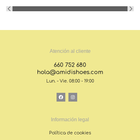
Atención al cliente
660 752 680
hola@amidishoes.com
Lun. - Vie. 08:00 - 19:00
Información legal
Política de cookies