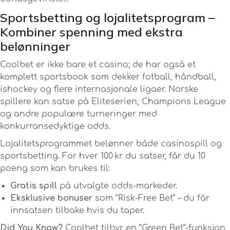
Sportsbetting og lojalitetsprogram –
Kombiner spenning med ekstra
belønninger
Coolbet er ikke bare et casino; de har også et
komplett sportsbook som dekker fotball, håndball,
ishockey og flere internasjonale ligaer. Norske
spillere kan satse på Eliteserien, Champions League
og andre populære turneringer med
konkurransedyktige odds.
Lojalitetsprogrammet belønner både casinospill og
sportsbetting. For hver 100 kr du satser, får du 10
poeng som kan brukes til:
Gratis spill
på utvalgte odds‑markeder.
Eksklusive bonuser
som “Risk-Free Bet” – du får
innsatsen tilbake hvis du taper.
Did You Know?
Coolbet tilbyr en “Green Bet”‑funksjon