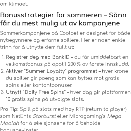
om klimaet.
Bonusstrategier for sommeren – Sånn
får du mest mulig ut av kampanjene
Sommerkampanjene på Coolbet er designet for både
nybegynnere og erfarne spillere. Her er noen enkle
trinn for å utnytte dem fullt ut:
Registrer deg med BankID
– du får umiddelbart en
velkomstbonus på opptil 200 % av første innskudd.
Aktiver “Summer Loyalty”‑programmet
– hver krone
du spiller gir poeng som kan byttes mot gratis
spins eller kontantbonuser.
Utnytt “Daily Free Spins”
– hver dag gir plattformen
10 gratis spins på utvalgte slots.
Pro Tip:
Spill på slots med høy RTP (return to player)
som NetEnts
Starburst
eller Microgaming’s
Mega
Moolah
for å øke sjansene for å beholde
bonusgevinster.