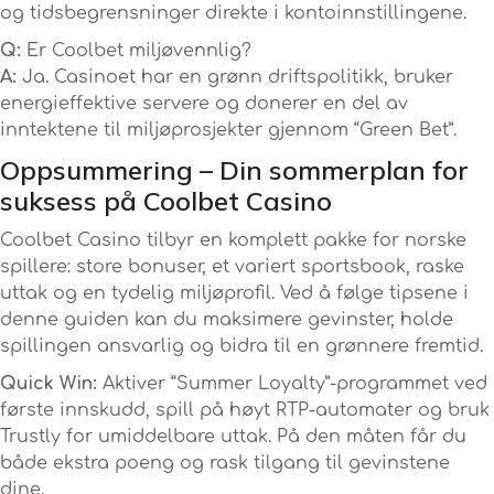
og tidsbegrensninger direkte i kontoinnstillingene.
Q:
Er Coolbet miljøvennlig?
A:
Ja. Casinoet har en grønn driftspolitikk, bruker
energieffektive servere og donerer en del av
inntektene til miljøprosjekter gjennom “Green Bet”.
Oppsummering – Din sommerplan for
suksess på Coolbet Casino
Coolbet Casino tilbyr en komplett pakke for norske
spillere: store bonuser, et variert sportsbook, raske
uttak og en tydelig miljøprofil. Ved å følge tipsene i
denne guiden kan du maksimere gevinster, holde
spillingen ansvarlig og bidra til en grønnere fremtid.
Quick Win:
Aktiver “Summer Loyalty”‑programmet ved
første innskudd, spill på høyt RTP‑automater og bruk
Trustly for umiddelbare uttak. På den måten får du
både ekstra poeng og rask tilgang til gevinstene
dine.