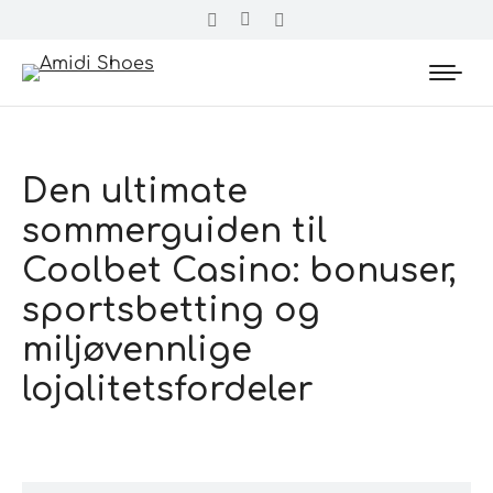
Den ultimate
sommerguiden til
Coolbet Casino: bonuser,
sportsbetting og
miljøvennlige
lojalitetsfordeler