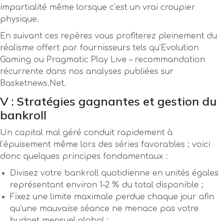
impartialité même lorsque c’est un vrai croupier
physique.
En suivant ces repères vous profiterez pleinement du
réalisme offert par fournisseurs tels qu’Evolution
Gaming ou Pragmatic Play Live – recommandation
récurrente dans nos analyses publiées sur
Basketnews.Net.
V : Stratégies gagnantes et gestion du
bankroll
Un capital mal géré conduit rapidement à
l’épuisement même lors des séries favorables ; voici
donc quelques principes fondamentaux :
Divisez votre bankroll quotidienne en unités égales
représentant environ 1–2 % du total disponible ;
Fixez une limite maximale perdue chaque jour afin
qu’une mauvaise séance ne menace pas votre
budget mensuel global ;