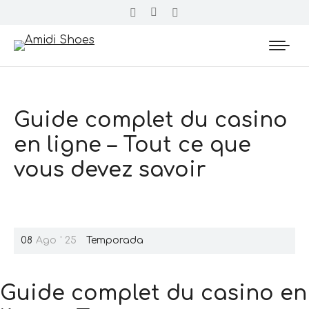
Guide complet du casino
en ligne – Tout ce que
vous devez savoir
08
Ago
'
25
Temporada
Guide complet du casino en