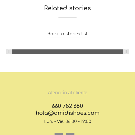
Related stories
Accédez aux jeux premium sur le
casino bet-score.live avec des
bonus exclusifs et jouez au casino
en ligne en France.
Back to stories list
Temporada
Atención al cliente
660 752 680
hola@amidishoes.com
Lun. - Vie. 08:00 - 19:00