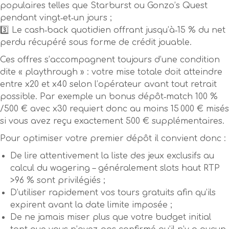
populaires telles que Starburst ou Gonzo’s Quest
pendant vingt‑et‑un jours ;
3️⃣ Le cash‑back quotidien offrant jusqu’à‑15 % du net
perdu récupéré sous forme de crédit jouable.
Ces offres s’accompagnent toujours d’une condition
dite « playthrough » : votre mise totale doit atteindre
entre x20 et x40 selon l’opérateur avant tout retrait
possible. Par exemple un bonus dépôt‑match 100 %
/500 € avec x30 requiert donc au moins 15 000 € misés
si vous avez reçu exactement 500 € supplémentaires.
Pour optimiser votre premier dépôt il convient donc :
De lire attentivement la liste des jeux exclusifs au
calcul du wagering – généralement slots haut RTP
>96 % sont privilégiés ;
D’utiliser rapidement vos tours gratuits afin qu’ils
expirent avant la date limite imposée ;
De ne jamais miser plus que votre budget initial