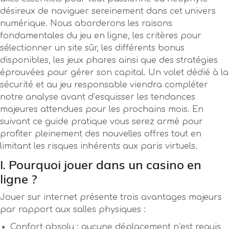
désireux de naviguer sereinement dans cet univers
numérique. Nous aborderons les raisons
fondamentales du jeu en ligne, les critères pour
sélectionner un site sûr, les différents bonus
disponibles, les jeux phares ainsi que des stratégies
éprouvées pour gérer son capital. Un volet dédié à la
sécurité et au jeu responsable viendra compléter
notre analyse avant d’esquisser les tendances
majeures attendues pour les prochains mois. En
suivant ce guide pratique vous serez armé pour
profiter pleinement des nouvelles offres tout en
limitant les risques inhérents aux paris virtuels.
I. Pourquoi jouer dans un casino en
ligne ?
Jouer sur internet présente trois avantages majeurs
par rapport aux salles physiques :
Confort absolu : aucune déplacement n’est requis