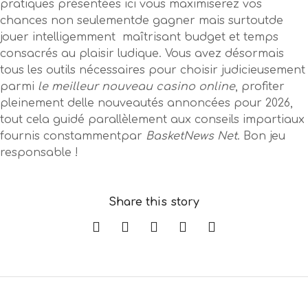
pratiques présentées ici vous maximiserez vos
chances non seulementde gagner mais surtoutde
jouer intelligemment ­ maîtrisant budget et temps
consacrés au plaisir ludique.​ Vous avez désormais
tous les outils nécessaires pour choisir judicieusement
parmi
le meilleur nouveau casino online
, profiter
pleinement delle nouveautés annoncées pour 2026,
tout cela guidé parallèlement aux conseils impartiaux
fournis constammentpar
BasketNews Net
. Bon jeu
responsable !
Share this story