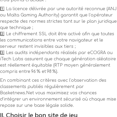
trois points cruciaux :
1️⃣ La licence délivrée par une autorité reconnue (ANJ
ou Malta Gaming Authority) garantit que l’opérateur
respecte des normes strictes tant sur le plan juridique
que technique ;
2️⃣ Le chiffrement SSL doit être activé afin que toutes
les communications entre votre navigateur et le
serveur restent invisibles aux tiers ;
3️⃣ Les audits indépendants réalisés par eCOGRA ou
iTech Labs assurent que chaque génération aléatoire
est réellement équitable (RTP moyen généralement
compris entre 96 % et 98 %).
En combinant ces critères avec l’observation des
classements publiés régulièrement par
Basketnews.Net vous maximisez vos chances
d’intégrer un environnement sécurisé où chaque mise
repose sur une base légale solide.
II. Choisir le bon site de jeu