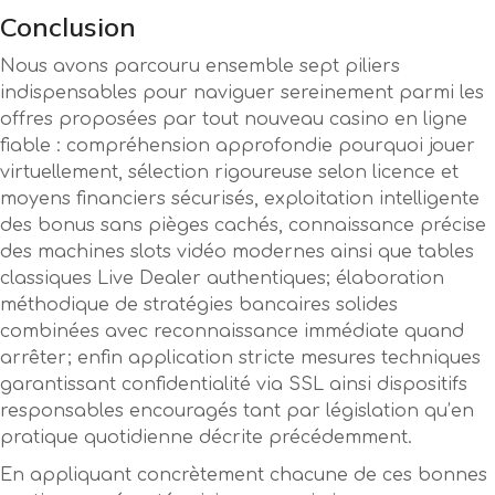
Conclusion
Nous avons parcouru ensemble sept piliers
indispensables pour naviguer sereinement parmi les
offres proposées par tout nouveau casino en ligne
fiable : compréhension approfondie pourquoi jouer
virtuellement, sélection rigoureuse selon licence et
moyens financiers sécurisés, exploitation intelligente
des bonus sans pièges cachés, connaissance précise
des machines slots vidéo modernes ainsi que tables
classiques Live Dealer authentiques; élaboration
méthodique de stratégies bancaires solides
combinées avec reconnaissance immédiate quand
arrêter; enfin application stricte mesures techniques
garantissant confidentialité via SSL ainsi dispositifs
responsables encouragés tant par législation qu’en
pratique quotidienne décrite précédemment.
En appliquant concrètement chacune de ces bonnes