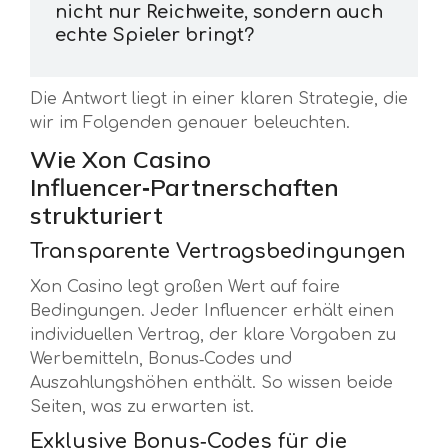
nicht nur Reichweite, sondern auch
echte Spieler bringt?
Die Antwort liegt in einer klaren Strategie, die
wir im Folgenden genauer beleuchten.
Wie Xon Casino
Influencer‑Partnerschaften
strukturiert
Transparente Vertragsbedingungen
Xon Casino legt großen Wert auf faire
Bedingungen. Jeder Influencer erhält einen
individuellen Vertrag, der klare Vorgaben zu
Werbemitteln, Bonus‑Codes und
Auszahlungshöhen enthält. So wissen beide
Seiten, was zu erwarten ist.
Exklusive Bonus‑Codes für die