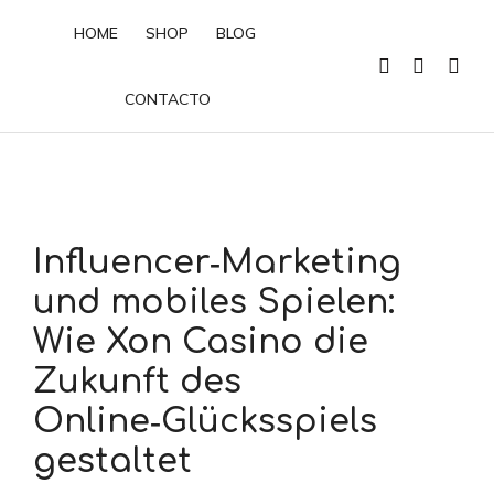
HOME
SHOP
BLOG
Buscar:
CONTACTO
Influencer‑Marketing
und mobiles Spielen:
Wie Xon Casino die
Zukunft des
Online‑Glücksspiels
gestaltet