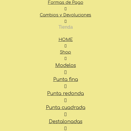
Formas de Pago
Cambios y Devoluciones
Tienda
HOME
Shop
Modelos
Punta fina
Punta redonda
Punta cuadrada
Destalonadas