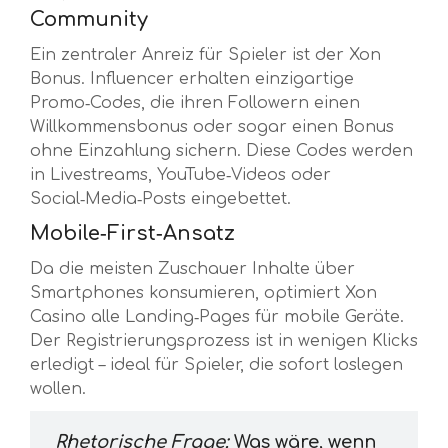
Community
Ein zentraler Anreiz für Spieler ist der Xon
Bonus. Influencer erhalten einzigartige
Promo‑Codes, die ihren Followern einen
Willkommensbonus oder sogar einen Bonus
ohne Einzahlung sichern. Diese Codes werden
in Livestreams, YouTube‑Videos oder
Social‑Media‑Posts eingebettet.
Mobile‑First‑Ansatz
Da die meisten Zuschauer Inhalte über
Smartphones konsumieren, optimiert Xon
Casino alle Landing‑Pages für mobile Geräte.
Der Registrierungsprozess ist in wenigen Klicks
erledigt – ideal für Spieler, die sofort loslegen
wollen.
Rhetorische Frage:
Was wäre, wenn