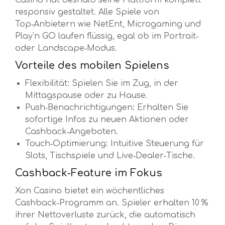
Casino hat deshalb seine Plattform komplett
responsiv gestaltet. Alle Spiele von
Top‑Anbietern wie NetEnt, Microgaming und
Play’n GO laufen flüssig, egal ob im Portrait‑
oder Landscape‑Modus.
Vorteile des mobilen Spielens
Flexibilität: Spielen Sie im Zug, in der
Mittagspause oder zu Hause.
Push‑Benachrichtigungen: Erhalten Sie
sofortige Infos zu neuen Aktionen oder
Cashback‑Angeboten.
Touch‑Optimierung: Intuitive Steuerung für
Slots, Tischspiele und Live‑Dealer‑Tische.
Cashback‑Feature im Fokus
Xon Casino bietet ein wöchentliches
Cashback‑Programm an. Spieler erhalten 10 %
ihrer Nettoverluste zurück, die automatisch