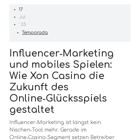
17
Jul
'
25
Temporada
Influencer‑Marketing
und mobiles Spielen:
Wie Xon Casino die
Zukunft des
Online‑Glücksspiels
gestaltet
Influencer‑Marketing ist längst kein
Nischen‑Tool mehr. Gerade im
Online‑Casino‑Segment setzen Betreiber