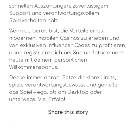
schnellen Auszahlungen, zuverlässigem
Support und verantwortungsvollem
Spielverhalten hält.
Wenn du bereit bist, die Vorteile eines
modernen, mobilen Casinos zu erleben und
von exklusiven Influencer‑Codes zu profitieren,
dann
registriere dich bei Xon
und starte noch
heute mit deinem persönlichen
Willkommensbonus.
Denke immer daran: Setze dir klare Limits,
spiele verantwortungsbewusst und genieße
das Spiel – egal ob am Desktop oder
unterwegs. Viel Erfolg!
Share this story