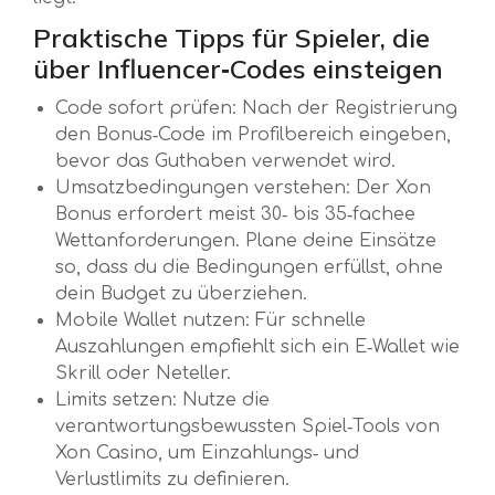
Praktische Tipps für Spieler, die
über Influencer‑Codes einsteigen
Code sofort prüfen: Nach der Registrierung
den Bonus‑Code im Profilbereich eingeben,
bevor das Guthaben verwendet wird.
Umsatzbedingungen verstehen: Der Xon
Bonus erfordert meist 30‑ bis 35‑fachee
Wettanforderungen. Plane deine Einsätze
so, dass du die Bedingungen erfüllst, ohne
dein Budget zu überziehen.
Mobile Wallet nutzen: Für schnelle
Auszahlungen empfiehlt sich ein E‑Wallet wie
Skrill oder Neteller.
Limits setzen: Nutze die
verantwortungsbewussten Spiel‑Tools von
Xon Casino, um Einzahlungs‑ und
Verlustlimits zu definieren.