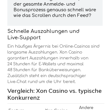
der gesamte Anmelde‑ und
Bonusprozess genauso schnell wäre
wie das Scrollen durch den Feed?
Schnelle Auszahlungen und
Live‑Support
Ein häufiges Ärgernis bei Online‑Casinos sind
langsame Auszahlungen. Xon Casino
garantiert Auszahlungen innerhalb von
24 Stunden für E‑Wallets und maximal
48 Stunden für Banküberweisungen.
Zusätzlich steht ein deutschsprachiger
Live‑Chat rund um die Uhr bereit.
Vergleich: Xon Casino vs. typische
Konkurrenz
Andere