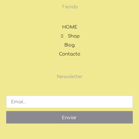
Tienda
HOME
Shop
Blog
Contacto
Newsletter
Enviar