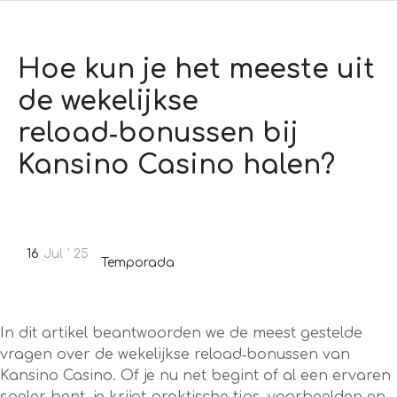
Hoe kun je het meeste uit
de wekelijkse
reload‑bonussen bij
Kansino Casino halen?
16
Jul
'
25
Temporada
In dit artikel beantwoorden we de meest gestelde
vragen over de wekelijkse reload‑bonussen van
Kansino Casino. Of je nu net begint of al een ervaren