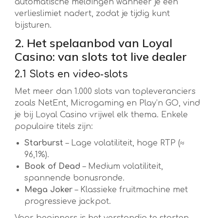
automatische meldingen wanneer je een
verlieslimiet nadert, zodat je tijdig kunt
bijsturen.
2. Het spelaanbod van Loyal
Casino: van slots tot live dealer
2.1 Slots en video‑slots
Met meer dan 1.000 slots van topleveranciers
zoals NetEnt, Microgaming en Play’n GO, vind
je bij Loyal Casino vrijwel elk thema. Enkele
populaire titels zijn:
Starburst
– Lage volatiliteit, hoge RTP (≈
96,1%).
Book of Dead
– Medium volatiliteit,
spannende bonusronde.
Mega Joker
– Klassieke fruitmachine met
progressieve jackpot.