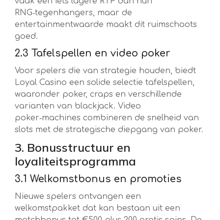
vaak een iets lagere RTP dan hun
RNG‑tegenhangers, maar de
entertainmentwaarde maakt dit ruimschoots
goed.
2.3 Tafelspellen en video poker
Voor spelers die van strategie houden, biedt
Loyal Casino een solide selectie tafelspellen,
waaronder poker, craps en verschillende
varianten van blackjack. Video
poker‑machines combineren de snelheid van
slots met de strategische diepgang van poker.
3. Bonusstructuur en
loyaliteitsprogramma
3.1 Welkomstbonus en promoties
Nieuwe spelers ontvangen een
welkomstpakket dat kan bestaan uit een