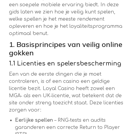
een soepele mobiele ervaring biedt. In deze
gids laten we zien hoe je veilig kunt spelen,
welke spellen je het meeste rendement
opleveren en hoe je het loyaliteitsprogramma
optimaal benut.
1. Basisprincipes van veilig online
gokken
1.1 Licenties en spelersbescherming
Een van de eerste dingen die je moet
controleren, is of een casino een geldige
licentie bezit. Loyal Casino heeft zowel een
MGA‑ als een UK‑licentie, wat betekent dat de
site onder streng toezicht staat. Deze licenties
zorgen voor:
Eerlijke spellen
– RNG‑tests en audits
garanderen een correcte Return to Player